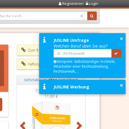
Registrieren
Login
OPDOWN: GEWÄHLTER WERT IST ALLE
×
JUSLINE Umfrage
Welchen Beruf üben Sie aus?
Zum § 76e UrhG
Beispiele: Selbstständiger Architekt,
Haftungsausschluss
Mitarbeiter einer Rechtsabteilung,
Rechtsanwalt,...
Sofortabfrage
ohne
Anmeldung!
×
JUSLINE Werbung
Zurück
Weiter
DSGVO Vorlagen
11,90 €