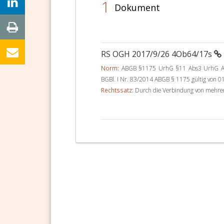
1
Dokument
RS OGH 2017/9/26 4Ob64/17s
Norm:
ABGB §1175 UrhG §11 Abs3 UrhG ABG
BGBl. I Nr. 83/2014 ABGB § 1175 gültig von 0
Rechtssatz:
Durch die Verbindung von mehrer