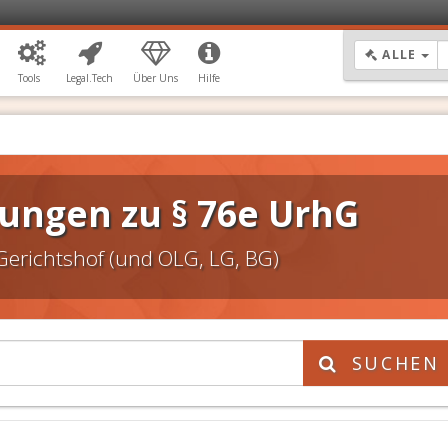
DR
ALLE
Tools
Legal.Tech
Über Uns
Hilfe
ungen zu § 76e UrhG
Gerichtshof (und OLG, LG, BG)
SUCHEN