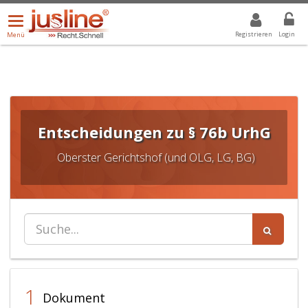
Menü
DROPDOWN: GEWÄHLTER WERT IST ALLE
ALLE
öffnen/schließen
Registrieren
Login
Menü
Entscheidungen zu § 76b UrhG
Oberster Gerichtshof (und OLG, LG, BG)
1
Dokument