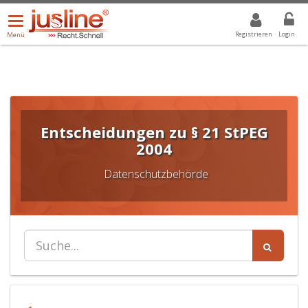
Menü
DROPDOWN: GEWÄHLTER WERT IST ALLE
ALLE
öffnen/schließen
Registrieren
Login
Menü
Entscheidungen zu § 21 StPEG
2004
Datenschutzbehörde