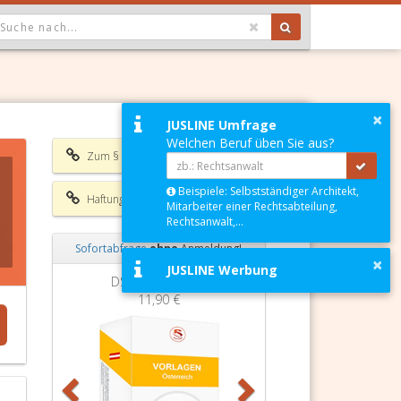
OPDOWN: GEWÄHLTER WERT IST ALLE
×
JUSLINE Umfrage
Welchen Beruf üben Sie aus?
Zum § 5 AKG
Beispiele: Selbstständiger Architekt,
Haftungsausschluss
Mitarbeiter einer Rechtsabteilung,
Rechtsanwalt,...
Sofortabfrage
ohne
Anmeldung!
×
JUSLINE Werbung
Zurück
Weiter
DSGVO Vorlagen
11,90 €