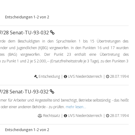
Entscheidungen 1-2 von 2
07/28 Senat-TU-93-032
urde dem Beschuldigten in den Spruchteilen 1 bis 15 Übertretungen des
Kinder und Jugendlichen (KJBG) vorgeworfen. In den Punkten 16 und 17 wurden
etzes (BAG) vorgeworfen. Der Punkt 23 enthält eine Übertretung des
zu Punkt 1 und 2 je S 2.000,-- (Ersatzfreiheitsstrafe je 3 Tage), zu den Punkten 3
Entscheidung |
UVS Niederösterreich |
28.07.1994
07/28 Senat-TU-93-032
r für Arbeiter und Angestellte sind berechtigt, Betriebe selbständig - das heißt
s oder einer anderen Behörde - zu prüfen.
mehr lesen...
Rechtssatz |
UVS Niederösterreich |
28.07.1994
Entscheidungen 1-2 von 2