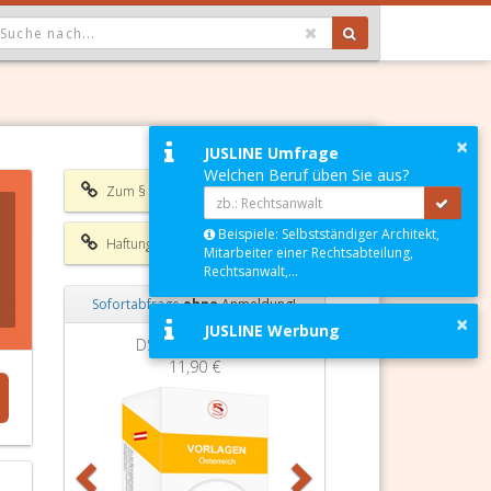
OPDOWN: GEWÄHLTER WERT IST ALLE
×
JUSLINE Umfrage
Welchen Beruf üben Sie aus?
Zum § 7 ERV 2006
Beispiele: Selbstständiger Architekt,
Haftungsausschluss
Mitarbeiter einer Rechtsabteilung,
Rechtsanwalt,...
Sofortabfrage
ohne
Anmeldung!
×
JUSLINE Werbung
Zurück
Weiter
DSGVO Vorlagen
11,90 €