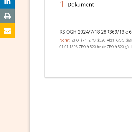
1
Dokument
RS OGH 2024/7/18 28R369/13k; 
Norm:
ZPO §74 ZPO §520 Abs1 GOG §89 A
01.01.1898 ZPO § 520 heute ZPO § 520 gültig 