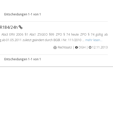
Entscheidungen 1-1 von 1
6R184/24h
bs3 ERV 2006 §1 Abs1 Z5GEO §99 ZPO § 74 heute ZPO § 74 gültig ab
ab 01.05.2011 zuletzt geändert durch BGBl. I Nr. 111/2010 ...
mehr lesen...
Rechtssatz |
OGH |
12.11.2013
Entscheidungen 1-1 von 1