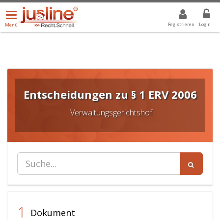
Menü
DROPDOWN: GEWÄHLTER WERT IST ALLE
ALLE
öffnen/schließen
Registrieren
Login
Menü
Entscheidungen zu § 1 ERV 2006
Verwaltungsgerichtshof
1
Dokument