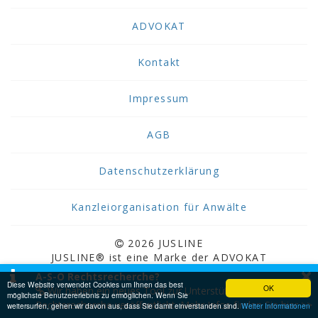
ADVOKAT
Kontakt
Impressum
AGB
Datenschutzerklärung
Kanzleiorganisation für Anwälte
2026 JUSLINE
JUSLINE® ist eine Marke der ADVOKAT
×
Unternehmensberatung Greiter & Greiter GmbH.
A-S-O Rechtsrecherche?
Diese Website verwendet Cookies um Ihnen das best
OK
Wir haben ein neues Tool zur Unterstützung bei der
möglichste Benutzererlebnis zu ermöglichen. Wenn Sie
Rechtsrecherche veröffentlicht. Mehr Infos finden Sie hier >>
weitersurfen, gehen wir davon aus, dass Sie damit einverstanden sind.
Weiter Informationen