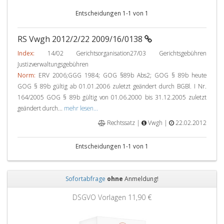
Entscheidungen 1-1 von 1
RS Vwgh 2012/2/22 2009/16/0138
Index:
14/02 Gerichtsorganisation27/03 Gerichtsgebühren
Justizverwaltungsgebühren
Norm:
ERV 2006;GGG 1984; GOG §89b Abs2; GOG § 89b heute
GOG § 89b gültig ab 01.01.2006 zuletzt geändert durch BGBl. I Nr.
164/2005 GOG § 89b gültig von 01.06.2000 bis 31.12.2005 zuletzt
geändert durch...
mehr lesen...
Rechtssatz |
Vwgh |
22.02.2012
Entscheidungen 1-1 von 1
Sofortabfrage
ohne
Anmeldung!
Zurück
Weit
DSGVO Vorlagen
11,90 €