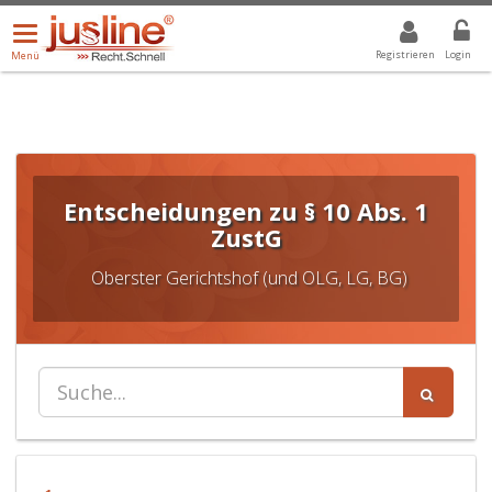
Menü
DROPDOWN: GEWÄHLTER WERT IST ALLE
ALLE
öffnen/schließen
Registrieren
Login
Menü
Entscheidungen zu § 10 Abs. 1
ZustG
Oberster Gerichtshof (und OLG, LG, BG)