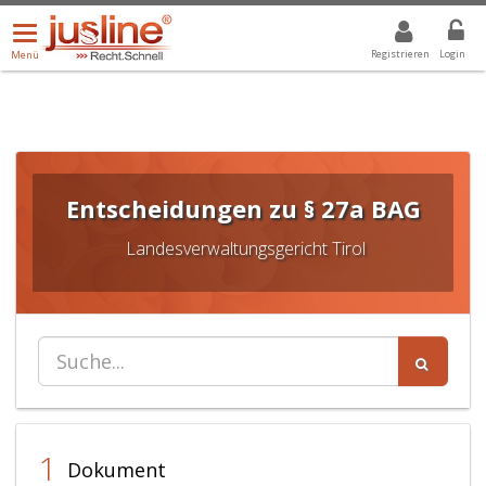
Menü
DROPDOWN: GEWÄHLTER WERT IST ALLE
ALLE
öffnen/schließen
Registrieren
Login
Menü
Entscheidungen zu § 27a BAG
Landesverwaltungsgericht Tirol
1
Dokument