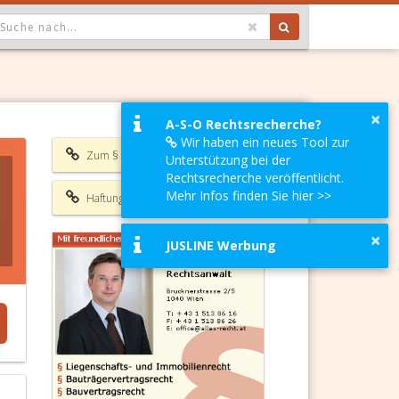
OPDOWN: GEWÄHLTER WERT IST ALLE
×
A-S-O Rechtsrecherche?
Wir haben ein neues Tool zur
Zum § 413 ABGB
Unterstützung bei der
Rechtsrecherche veröffentlicht.
Mehr Infos finden Sie hier >>
Haftungsausschluss
×
JUSLINE Werbung