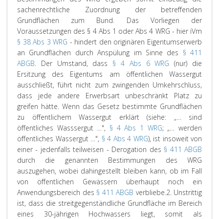
sachenrechtliche Zuordnung der betreffenden
Grundflächen zum Bund. Das Vorliegen der
Voraussetzungen des § 4 Abs 1 oder Abs 4 WRG - hier iVm
§ 38 Abs 3 WRG
- hindert den originären Eigentumserwerb
an Grundflächen durch Anspülung im Sinne des
§ 411
ABGB
. Der Umstand, dass
§ 4 Abs 6 WRG
(nur) die
Ersitzung des Eigentums am öffentlichen Wassergut
ausschließt, führt nicht zum zwingenden Umkehrschluss,
dass jede andere Erwerbsart unbeschränkt Platz zu
greifen hätte. Wenn das Gesetz bestimmte Grundflächen
zu öffentlichem Wassergut erklärt (siehe: „… sind
öffentliches Wasssergut …",
§ 4 Abs 1 WRG
; „… werden
öffentliches Wassergut …",
§ 4 Abs 4 WRG
), ist insoweit von
einer - jedenfalls teilweisen - Derogation des
§ 411 ABGB
durch die genannten Bestimmungen des WRG
auszugehen, wobei dahingestellt bleiben kann, ob im Fall
von öffentlichen Gewässern überhaupt noch ein
Anwendungsbereich des
§ 411 ABGB
verbliebe.
2. Unstrittig
ist, dass die streitgegenständliche Grundfläche im Bereich
eines 30-jährigen Hochwassers liegt, somit als