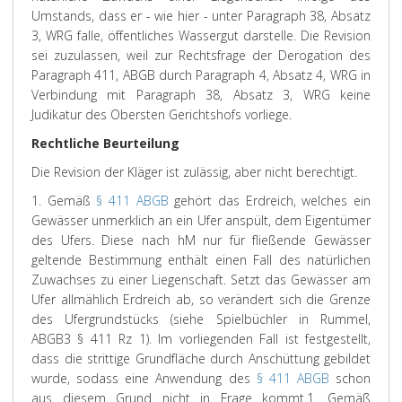
Umstands, dass er - wie hier - unter Paragraph 38, Absatz
3, WRG falle, öffentliches Wassergut darstelle. Die Revision
sei zuzulassen, weil zur Rechtsfrage der Derogation des
Paragraph 411, ABGB durch Paragraph 4, Absatz 4, WRG in
Verbindung mit Paragraph 38, Absatz 3, WRG keine
Judikatur des Obersten Gerichtshofs vorliege.
Rechtliche Beurteilung
Die Revision der Kläger ist zulässig, aber nicht berechtigt.
1. Gemäß
§ 411 ABGB
gehört das Erdreich, welches ein
Gewässer unmerklich an ein Ufer anspült, dem Eigentümer
des Ufers. Diese nach hM nur für fließende Gewässer
geltende Bestimmung enthält einen Fall des natürlichen
Zuwachses zu einer Liegenschaft. Setzt das Gewässer am
Ufer allmählich Erdreich ab, so verändert sich die Grenze
des Ufergrundstücks (siehe Spielbüchler in Rummel,
ABGB3 § 411 Rz 1). Im vorliegenden Fall ist festgestellt,
dass die strittige Grundfläche durch Anschüttung gebildet
wurde, sodass eine Anwendung des
§ 411 ABGB
schon
aus diesem Grund nicht in Frage kommt.
1. Gemäß