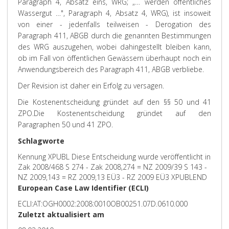
Paragraph 4, Absatz eins, WRG; „… werden öffentliches
Wassergut …", Paragraph 4, Absatz 4, WRG), ist insoweit
von einer - jedenfalls teilweisen - Derogation des
Paragraph 411, ABGB durch die genannten Bestimmungen
des WRG auszugehen, wobei dahingestellt bleiben kann,
ob im Fall von öffentlichen Gewässern überhaupt noch ein
Anwendungsbereich des Paragraph 411, ABGB verbliebe.
Der Revision ist daher ein Erfolg zu versagen.
Die Kostenentscheidung gründet auf den §§ 50 und 41
ZPO.
Die Kostenentscheidung gründet auf den
Paragraphen 50 und 41 ZPO.
Schlagworte
Kennung XPUBL Diese Entscheidung wurde veröffentlicht in
Zak 2008/468 S 274 - Zak 2008,274 = NZ 2009/39 S 143 -
NZ 2009,143 = RZ 2009,13 EÜ3 - RZ 2009 EÜ3 XPUBLEND
European Case Law Identifier (ECLI)
ECLI:AT:OGH0002:2008:0010OB00251.07D.0610.000
Zuletzt aktualisiert am