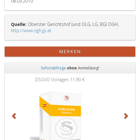
08.03.2010
Quelle:
Oberster Gerichtshof (und OLG, LG, BG) OGH,
http://www.ogh.gv.at
MERKEN
Sofortabfrage
ohne
Anmeldung!
Zurück
Weit
Grundbuchauszug
11,90 €