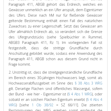
Paragraph 411, ABGB gehört das Erdreich, welches ein
Gewässer unmerklich an ein Ufer anspült, dem Eigentümer
des Ufers. Diese nach hM nur für fließende Gewässer
geltende Bestimmung enthält einen Fall des natürlichen
Zuwachses zu einer Liegenschaft. Setzt das Gewässer am
Ufer allmählich Erdreich ab, so verändert sich die Grenze
des Ufergrundstücks (siehe Spielbüchler in Rummel,
ABGB3 Paragraph 411, Rz 1). Im vorliegenden Fall ist
festgestellt, dass die strittige Grundfläche durch
Anschüttung gebildet wurde, sodass eine Anwendung des
Paragraph 411, ABGB schon aus diesem Grund nicht in
Frage kommt.
2. Unstrittig ist, dass die streitgegenständliche Grundfläche
im Bereich eines 30-jährigen Hochwassers liegt, somit als
Hochwasserabflussgebiet im Sinne des
§ 38 Abs 3 WRG
gilt. Derartige Flächen sind öffentliches Wassergut, sofern
der Bund - wie hier - Eigentümer ist (
§ 4 Abs 1 WRG
), oder
sobald er an solchen Flächen Eigentum erwirbt (
§ 4 Abs 4
WRG
) [siehe
1 Ob 38/92
= SZ 66/11]. Die zitierten
Bestimmungen des WRG ergeben somit eindeutig die