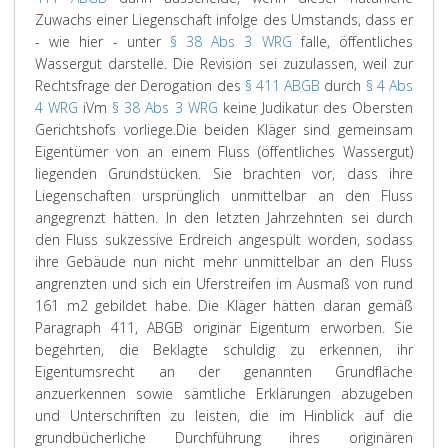
Zuwachs einer Liegenschaft infolge des Umstands, dass er
- wie hier - unter
§ 38 Abs 3 WRG
falle, öffentliches
Wassergut darstelle. Die Revision sei zuzulassen, weil zur
Rechtsfrage der Derogation des
§ 411 ABGB
durch
§ 4 Abs
4 WRG
iVm
§ 38 Abs 3 WRG
keine Judikatur des Obersten
Gerichtshofs vorliege.
Die beiden Kläger sind gemeinsam
Eigentümer von an einem Fluss (öffentliches Wassergut)
liegenden Grundstücken. Sie brachten vor, dass ihre
Liegenschaften ursprünglich unmittelbar an den Fluss
angegrenzt hätten. In den letzten Jahrzehnten sei durch
den Fluss sukzessive Erdreich angespült worden, sodass
ihre Gebäude nun nicht mehr unmittelbar an den Fluss
angrenzten und sich ein Uferstreifen im Ausmaß von rund
161 m2 gebildet habe. Die Kläger hätten daran gemäß
Paragraph 411, ABGB originär Eigentum erworben. Sie
begehrten, die Beklagte schuldig zu erkennen, ihr
Eigentumsrecht an der genannten Grundfläche
anzuerkennen sowie sämtliche Erklärungen abzugeben
und Unterschriften zu leisten, die im Hinblick auf die
grundbücherliche Durchführung ihres originären