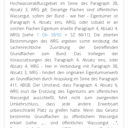
Hochwasserabflussgebiet im Sinne des Paragraph 38,
Absatz 3, WRG gilt. Derartige Flächen sind öffentliches
Wassergut, sofern der Bund - wie hier - Eigentümer ist
(Paragraph 4, Absatz eins, WRG), oder sobald er an
solchen Flächen Eigentum erwirbt (Paragraph 4, Absatz 4,
WRG) [siehe
1 Ob 38/92
= SZ 66/11]. Die zitierten
Bestimmungen des WRG ergeben somit eindeutig die
sachenrechtliche Zuordnung der betreffenden
Grundflächen zum Bund. Das Vorliegen der
Voraussetzungen des Paragraph 4, Absatz eins, oder
Absatz 4, WRG - hier in Verbindung mit Paragraph 38,
Absatz 3, WRG - hindert den originären Eigentumserwerb
an Grundflächen durch Anspülung im Sinne des Paragraph
411, ABGB. Der Umstand, dass Paragraph 4, Absatz 6,
WRG (nur) die Ersitzung des Eigentums am öffentlichen
Wassergut ausschließt, führt nicht zum zwingenden
Umkehrschluss, dass jede andere Erwerbsart
unbeschränkt Platz zu greifen hätte. Wenn das Gesetz
bestimmte Grundflächen zu öffentlichem Wassergut
erklärt (siehe: „… sind öffentliches Wasssergut …",