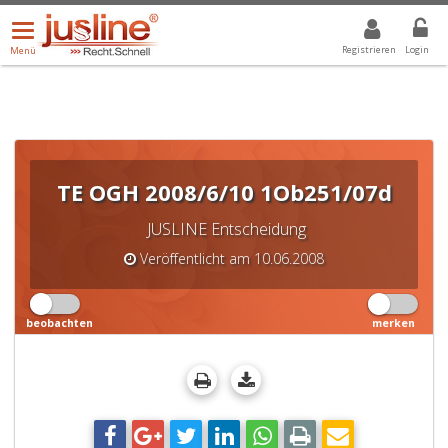
Menü
DROPDOWN: GEWÄHLTER WERT IST ALLE
ALLE
öffnen/schließen
Registrieren
Login
Menü
TE OGH 2008/6/10 1Ob251/07d
JUSLINE Entscheidung
Veröffentlicht am 10.06.2008
beobachten
merken