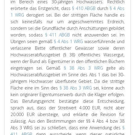
im Bereich eines 30-jährigen Hochwassers. Rechtlich
erörterte das Erstgericht, dass
§ 410 ABGB
durch
§ 4 Abs
1 WRG
derogiert sei. Bei der strittigen Fläche handle es
sich keinesfalls nur um angeschwemmtes Erdreich,
sondern sei die Grundfläche durch Anschüttungen gebildet
worden, sodass
§ 411 ABGB
nicht anzuwenden sei. Im
Übrigen seien gemäß
§ 4 Abs 1 WRG
wasserführende und
verlassene Bette öffentlicher Gewässer sowie deren
Hochwasserabflussgebiet (§ 38) öffentliches Wassergut,
wenn der Bund als Eigentümer in den öffentlichen Büchern
eingetragen sei. Gemäß
§ 38 Abs 3 WRG
gelte als
Hochwasserabflussgebiet im Sinne des Abs 1 das bei 30-
jährigem Hochwasser überflutete Gebiet. Da die strittige
Fläche eine im Sinn des
§ 38 Abs 3 WRG
sei, könne auch
kein originärer Eigentumserwerb durch die Kläger erfolgen.
Das Berufungsgericht bestätigte diese Entscheidung,
sprach aus, dass der Streitwert 4.000 EUR, nicht aber
20.000 EUR übersteige, und erklärte die Revision für
zulässig. Aus den Bestimmungen der §§ 4 Abs 4 bzw 38
Abs 3 WRG sei zu schließen, dass eine Anwendung des
§
411 ABGB
dann ausscheide, wenn dieser natürliche