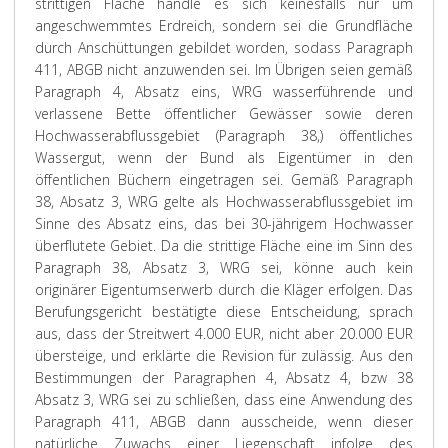
strittigen Fläche handle es sich keinesfalls nur um
angeschwemmtes Erdreich, sondern sei die Grundfläche
durch Anschüttungen gebildet worden, sodass Paragraph
411, ABGB nicht anzuwenden sei. Im Übrigen seien gemäß
Paragraph 4, Absatz eins, WRG wasserführende und
verlassene Bette öffentlicher Gewässer sowie deren
Hochwasserabflussgebiet (Paragraph 38,) öffentliches
Wassergut, wenn der Bund als Eigentümer in den
öffentlichen Büchern eingetragen sei. Gemäß Paragraph
38, Absatz 3, WRG gelte als Hochwasserabflussgebiet im
Sinne des Absatz eins, das bei 30-jährigem Hochwasser
überflutete Gebiet. Da die strittige Fläche eine im Sinn des
Paragraph 38, Absatz 3, WRG sei, könne auch kein
originärer Eigentumserwerb durch die Kläger erfolgen. Das
Berufungsgericht bestätigte diese Entscheidung, sprach
aus, dass der Streitwert 4.000 EUR, nicht aber 20.000 EUR
übersteige, und erklärte die Revision für zulässig. Aus den
Bestimmungen der Paragraphen 4, Absatz 4, bzw 38
Absatz 3, WRG sei zu schließen, dass eine Anwendung des
Paragraph 411, ABGB dann ausscheide, wenn dieser
natürliche Zuwachs einer Liegenschaft infolge des