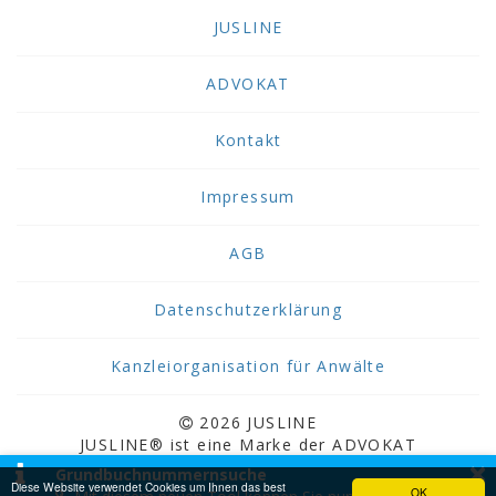
JUSLINE
ADVOKAT
Kontakt
Impressum
AGB
Datenschutzerklärung
Kanzleiorganisation für Anwälte
2026 JUSLINE
JUSLINE® ist eine Marke der ADVOKAT
×
Unternehmensberatung Greiter & Greiter GmbH.
Grundbuchnummernsuche
Diese Website verwendet Cookies um Ihnen das best
OK