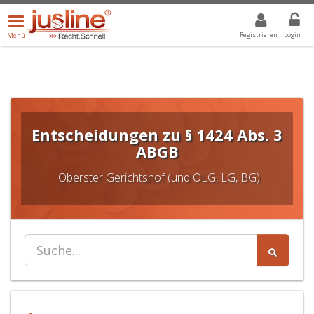
Menü
DROPDOWN: GEWÄHLTER WERT IST ALLE
ALLE
öffnen/schließen
Registrieren
Login
Menü
Entscheidungen zu § 1424 Abs. 3
ABGB
Oberster Gerichtshof (und OLG, LG, BG)