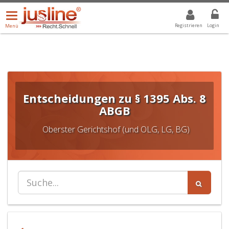
Menü
DROPDOWN: GEWÄHLTER WERT IST ALLE
ALLE
öffnen/schließen
Registrieren
Login
Menü
Entscheidungen zu § 1395 Abs. 8
ABGB
Oberster Gerichtshof (und OLG, LG, BG)