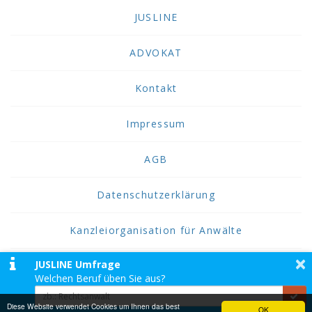
JUSLINE
ADVOKAT
Kontakt
Impressum
AGB
Datenschutzerklärung
Kanzleiorganisation für Anwälte
×
JUSLINE Umfrage
2026 JUSLINE
Welchen Beruf üben Sie aus?
JUSLINE® ist eine Marke der ADVOKAT
Unternehmensberatung Greiter & Greiter GmbH.
Diese Website verwendet Cookies um Ihnen das best
OK