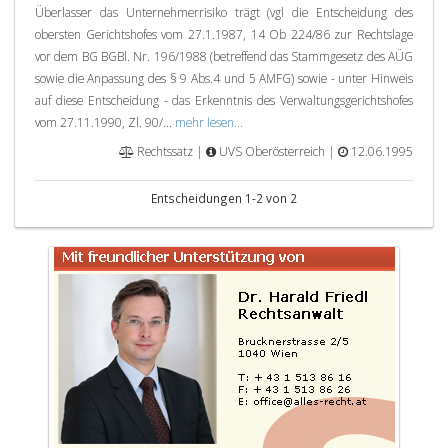
Überlasser das Unternehmerrisiko trägt (vgl die Entscheidung des
obersten Gerichtshofes vom 27.1.1987, 14 Ob 224/86 zur Rechtslage
vor dem BG BGBl. Nr. 196/1988 (betreffend das Stammgesetz des AÜG
sowie die Anpassung des § 9 Abs.4 und 5 AMFG) sowie - unter Hinweis
auf diese Entscheidung - das Erkenntnis des Verwaltungsgerichtshofes
vom 27.11.1990, Zl. 90/...
mehr lesen...
Rechtssatz |
UVS Oberösterreich |
12.06.1995
Entscheidungen 1-2 von 2