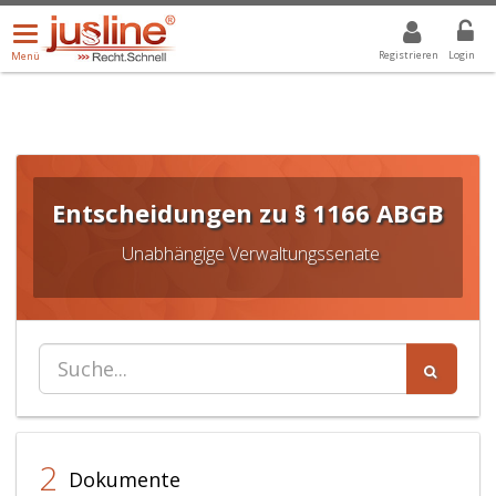
Menü
DROPDOWN: GEWÄHLTER WERT IST ALLE
ALLE
öffnen/schließen
Registrieren
Login
Menü
Entscheidungen zu § 1166 ABGB
Unabhängige Verwaltungssenate
2
Dokumente