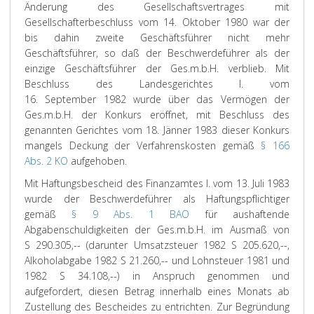
Änderung des Gesellschaftsvertrages mit
Gesellschafterbeschluss vom 14. Oktober 1980 war der
bis dahin zweite Geschäftsführer nicht mehr
Geschäftsführer, so daß der Beschwerdeführer als der
einzige Geschäftsführer der Ges.m.b.H. verblieb. Mit
Beschluss des Landesgerichtes I. vom
16. September 1982 wurde über das Vermögen der
Ges.m.b.H. der Konkurs eröffnet, mit Beschluss des
genannten Gerichtes vom 18. Jänner 1983 dieser Konkurs
mangels Deckung der Verfahrenskosten gemäß
§ 166
Abs. 2 KO
aufgehoben.
Mit Haftungsbescheid des Finanzamtes I. vom 13. Juli 1983
wurde der Beschwerdeführer als Haftungspflichtiger
gemäß
§ 9 Abs. 1 BAO
für aushaftende
Abgabenschuldigkeiten der Ges.m.b.H. im Ausmaß von
S 290.305,-- (darunter Umsatzsteuer 1982 S 205.620,--,
Alkoholabgabe 1982 S 21.260,-- und Lohnsteuer 1981 und
1982 S 34.108,--) in Anspruch genommen und
aufgefordert, diesen Betrag innerhalb eines Monats ab
Zustellung des Bescheides zu entrichten. Zur Begründung