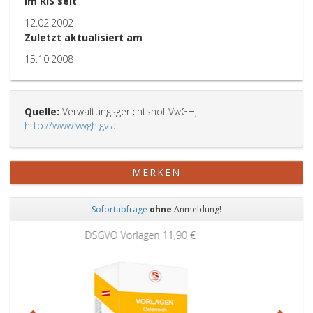
Im RIS seit
12.02.2002
Zuletzt aktualisiert am
15.10.2008
Quelle:
Verwaltungsgerichtshof VwGH,
http://www.vwgh.gv.at
MERKEN
Sofortabfrage
ohne
Anmeldung!
Zurück
Weit
Grundbuchauszug
11,90 €