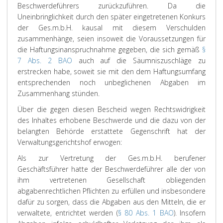
Beschwerdeführers zurückzuführen. Da die
Uneinbringlichkeit durch den später eingetretenen Konkurs
der Ges.m.b.H. kausal mit diesem Verschulden
zusammenhänge, seien insoweit die Voraussetzungen für
die Haftungsinanspruchnahme gegeben, die sich gemäß
§
7 Abs. 2 BAO
auch auf die Säumniszuschläge zu
erstrecken habe, soweit sie mit den dem Haftungsumfang
entsprechenden noch unbeglichenen Abgaben im
Zusammenhang stünden.
Über die gegen diesen Bescheid wegen Rechtswidrigkeit
des Inhaltes erhobene Beschwerde und die dazu von der
belangten Behörde erstattete Gegenschrift hat der
Verwaltungsgerichtshof erwogen:
Als zur Vertretung der Ges.m.b.H. berufener
Geschäftsführer hatte der Beschwerdeführer alle der von
ihm vertretenen Gesellschaft obliegenden
abgabenrechtlichen Pflichten zu erfüllen und insbesondere
dafür zu sorgen, dass die Abgaben aus den Mitteln, die er
verwaltete, entrichtet werden (
§ 80 Abs. 1 BAO
). Insofern