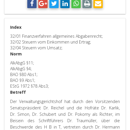
Index
32/01 Finanzverfahren allgemeines Abgabenrecht;
32/02 Steuern vom Einkommen und Ertrag;
32/04 Steuern vom Umsatz;
Norm
AlkAbgG §11;
AlkAbgG §4;
BAO §80 Abs1;
BAO §9 Abs1;
EStG 1972 §78 Abs3;
Betreff
Der Verwaltungsgerichtshof hat durch den Vorsitzenden
Senatspräsident Dr. Reichel und die Hofräte Dr. Karlik,
Dr. Simon, Dr. Schubert und Dr. Pokorny als Richter, im
Beisein des Schriftführers Dr. Traumüller, über die
Beschwerde des H B in T, vertreten durch Dr. Hermann