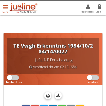
Menü
DROPDOWN: GEWÄHLTER WERT IST ALLE
ALLE
öffnen/schließen
Registrieren
Login
Menü
TE Vwgh Erkenntnis 1984/10/2
84/14/0027
JUSLINE Entscheidung
Veröffentlicht am 02.10.1984
beobachten
merken