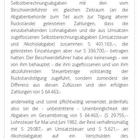
Selbstberechnungsabgaben mit den vom
Beschwerdeführer im gleichen Zeitraum (an die
Abgabenbehörde zum Teil auch zur Tilgung älterer
Rückstände) geleisteten Zahlungen, dass die
einzubehaltenden Lohnabgaben und die aus Umsätzen
zugeflossenen Selbstberechnungsabgaben (Umsatzsteuer
und Alkoholabgabe) zusammen S 401.163,--, die
geleisteten Einzahlungen aber nur S 336.700,-- betragen
hätten. Der Beschwerdeführer habe also keineswegs - wie
von ihm behauptet - die ihm zugeflossenen und von ihm
abzuführenden Steuerbeträge vollständig der
Rückstandstilgung zugeführt, sondern zumindest die
Differenz aus diesen Zuflüssen und den erfolgten
Zahlungen von S 64.463,-
anderweitig und somit pflichtwidrig verwendet. Jedenfalls
also sei die - unbestrittene - Uneinbringlichkeit der
Abgaben im Gesamtbetrag von S 64.463,-- (S 29.755,--
Lohnsteuer für Mai und Juni 1982, der Rest verhältnismäßig
mit S 29.087,- an Umsatzsteuer und S 5.621,-- an
Alkoholabgabe) auf ein Verschulden des