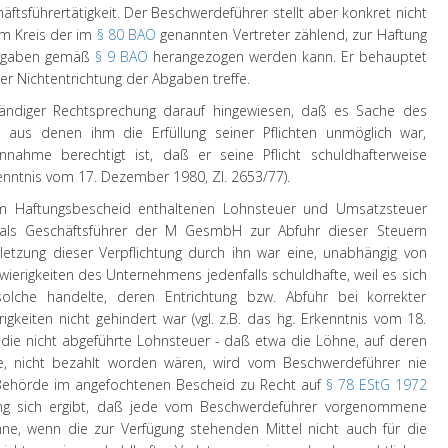
häftsführertätigkeit. Der Beschwerdeführer stellt aber konkret nicht
um Kreis der im
§ 80 BAO
genannten Vertreter zählend, zur Haftung
 Abgaben gemäß
§ 9 BAO
herangezogen werden kann. Er behauptet
er Nichtentrichtung der Abgaben treffe.
ständiger Rechtsprechung darauf hingewiesen, daß es Sache des
, aus denen ihm die Erfüllung seiner Pflichten unmöglich war,
nnahme berechtigt ist, daß er seine Pflicht schuldhafterweise
rkenntnis vom 17. Dezember 1980, Zl. 2653/77).
m Haftungsbescheid enthaltenen Lohnsteuer und Umsatzsteuer
 als Geschäftsführer der M GesmbH zur Abfuhr dieser Steuern
erletzung dieser Verpflichtung durch ihn war eine, unabhängig von
ierigkeiten des Unternehmens jedenfalls schuldhafte, weil es sich
che handelte, deren Entrichtung bzw. Abfuhr bei korrekter
gkeiten nicht gehindert war (vgl. z.B. das hg. Erkenntnis vom 18.
 die nicht abgeführte Lohnsteuer - daß etwa die Löhne, auf deren
, nicht bezahlt worden wären, wird vom Beschwerdeführer nie
 Behörde im angefochtenen Bescheid zu Recht auf
§ 78 EStG 1972
ng sich ergibt, daß jede vom Beschwerdeführer vorgenommene
öhne, wenn die zur Verfügung stehenden Mittel nicht auch für die