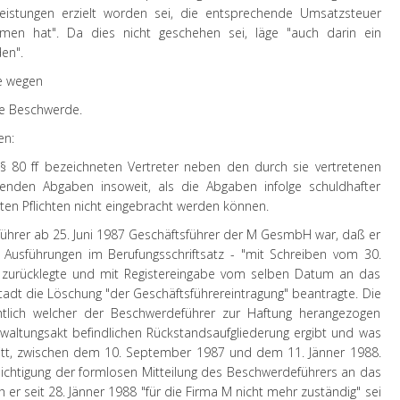
Leistungen erzielt worden sei, die entsprechende Umsatzsteuer
men hat". Da dies nicht geschehen sei, läge "auch darin ein
en".
ie wegen
ne Beschwerde.
en:
§ 80 ff bezeichneten Vertreter neben den durch sie vertretenen
ffenden Abgaben insoweit, als die Abgaben infolge schuldhafter
gten Pflichten nicht eingebracht werden können.
führer ab 25. Juni 1987 Geschäftsführer der M GesmbH war, daß er
n Ausführungen im Berufungsschriftsatz - "mit Schreiben vom 30.
g" zurücklegte und mit Registereingabe vom selben Datum an das
tadt die Löschung "der Geschäftsführereintragung" beantragte. Die
ichtlich welcher der Beschwerdeführer zur Haftung herangezogen
erwaltungsakt befindlichen Rückstandsaufgliederung ergibt und was
itt, zwischen dem 10. September 1987 und dem 11. Jänner 1988.
ksichtigung der formlosen Mitteilung des Beschwerdeführers an das
r seit 28. Jänner 1988 "für die Firma M nicht mehr zuständig" sei