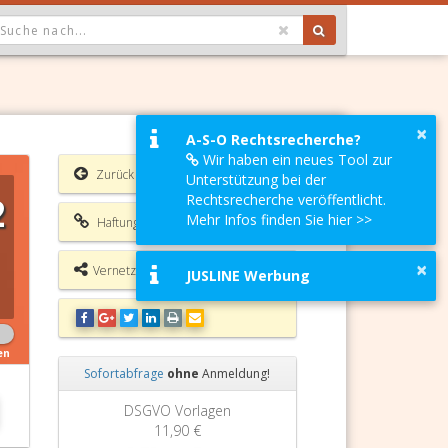
OPDOWN: GEWÄHLTER WERT IST ALLE
×
A-S-O Rechtsrecherche?
Wir haben ein neues Tool zur
Zurück
Unterstützung bei der
2
Rechtsrecherche veröffentlicht.
Mehr Infos finden Sie hier >>
Haftungsausschluss
×
Vernetzungsmöglichkeiten
JUSLINE Werbung
en
Sofortabfrage
ohne
Anmeldung!
Zurück
Weiter
Grundbuchauszug
11,90 €