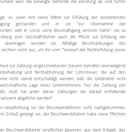
cheid wies die belangte Behörde die Berufung ab und führte
ge, es seien ihm keine Mittel zur Erfüllung der bestehenden
Verfügung gestanden und er sei "zur Übernahme der
orden, weil er sonst seine Beschäftigung verloren hätte", sei zu
lung zum Geschäftsführer auch die Pflicht zur Erfüllung der
gen übertragen worden sei. Allfällige Beschränkungen des
reichten nicht aus, um ihn vom "Vorwurf der Nichterfüllung seiner
cheid zur Zahlung vorgeschriebenen Steuern beträfen überwiegend
inbehaltung und Nichtabführung der Lohnsteuer, die auf den
könne nicht damit entschuldigt werden, daß die Geldmittel nicht
wirtschaftliche Lage eines Unternehmens "nur die Zahlung von
äßt, muß bei jeder dieser Zahlungen die darauf entfallende
inanzamt abgeführt werden".
n Verpflichtung sei der Beschwerdeführer nicht nachgekommen,
 Schluß gelangt sei, der Beschwerdeführer habe seine Pflichten
der Beschwerdeführer verpflichtet gewesen, aus dem Entgelt, das