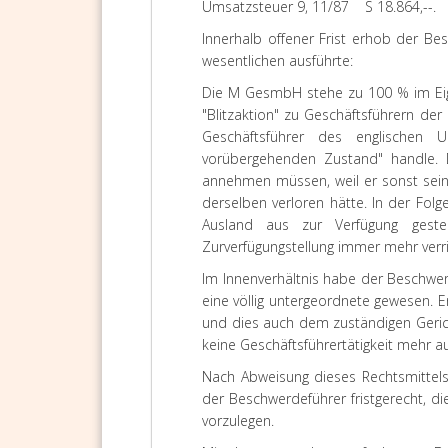
Umsatzsteuer 9, 11/87 S 18.864,--.
Innerhalb offener Frist erhob der Be
wesentlichen ausführte:
Die M GesmbH stehe zu 100 % im Eige
"Blitzaktion" zu Geschäftsführern de
Geschäftsführer des englischen 
vorübergehenden Zustand" handle. 
annehmen müssen, weil er sonst sein
derselben verloren hätte. In der Fol
Ausland aus zur Verfügung gest
Zurverfügungstellung immer mehr verri
Im Innenverhältnis habe der Beschwerd
eine völlig untergeordnete gewesen. Er
und dies auch dem zuständigen Gerich
keine Geschäftsführertätigkeit mehr a
Nach Abweisung dieses Rechtsmittels
der Beschwerdeführer fristgerecht, d
vorzulegen.