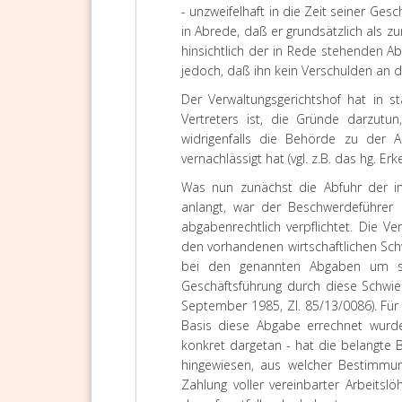
- unzweifelhaft in die Zeit seiner Gesc
in Abrede, daß er grundsätzlich als z
hinsichtlich der in Rede stehenden
jedoch, daß ihn kein Verschulden an d
Der Verwaltungsgerichtshof hat in 
Vertreters ist, die Gründe darzutun
widrigenfalls die Behörde zu der A
vernachlässigt hat (vgl. z.B. das hg. E
Was nun zunächst die Abfuhr der i
anlangt, war der Beschwerdeführer
abgabenrechtlich verpflichtet. Die V
den vorhandenen wirtschaftlichen Schw
bei den genannten Abgaben um sol
Geschäftsführung durch diese Schwieri
September 1985, Zl. 85/13/0086). Für
Basis diese Abgabe errechnet wurde
konkret dargetan - hat die belangte
hingewiesen, aus welcher Bestimmu
Zahlung voller vereinbarter Arbeitsl