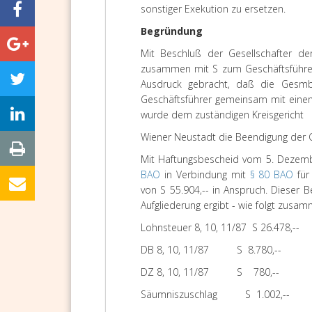
sonstiger Exekution zu ersetzen.
Begründung
Mit Beschluß der Gesellschafter 
zusammen mit S zum Geschäftsführer 
Ausdruck gebracht, daß die Gesmb
Geschäftsführer gemeinsam mit einem
wurde dem zuständigen Kreisgericht
Wiener Neustadt die Beendigung der Ge
Mit Haftungsbescheid vom 5. Deze
BAO
in Verbindung mit
§ 80 BAO
für
von S 55.904,-- in Anspruch. Dieser B
Aufgliederung ergibt - wie folgt zusa
Lohnsteuer 8, 10, 11/87 S 26.478,--
DB 8, 10, 11/87 S 8.780,--
DZ 8, 10, 11/87 S 780,--
Säumniszuschlag S 1.002,--