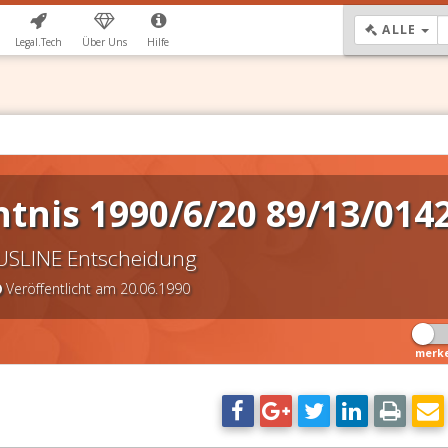
DR
ALLE
Legal.Tech
Über Uns
Hilfe
tnis 1990/6/20 89/13/014
USLINE Entscheidung
Veröffentlicht am 20.06.1990
merk
DSGVO Vorlagen
11,90 €