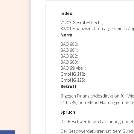
Index
21/03 GesmbH-Recht;
32/01 Finanzverfahren allgemeines Ab
Norm
BAO §80;
BAO §81;
BAO §82;
BAO §83;
BAO §9 Abs1;
GmbHG §18;
GmbHG §25;
Betreff
B gegen Finanzlandesdirektion für Wi
1111/89, betreffend Haftung gemäß §
Spruch
Die Beschwerde wird als unbegründet
Der Beschwerdeführer hat dem Bund A