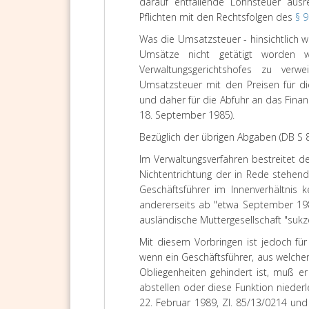
darauf entfallende Lohnsteuer ausre
Pflichten mit den Rechtsfolgen des
§ 
Was die Umsatzsteuer - hinsichtlich 
Umsätze nicht getätigt worden w
Verwaltungsgerichtshofes zu ver
Umsatzsteuer mit den Preisen für di
und daher für die Abfuhr an das Finanz
18. September 1985).
Bezüglich der übrigen Abgaben (DB S 8.
Im Verwaltungsverfahren bestreitet d
Nichtentrichtung der in Rede stehend
Geschäftsführer im Innenverhältnis
andererseits ab "etwa September 1987"
ausländische Muttergesellschaft "sukze
Mit diesem Vorbringen ist jedoch f
wenn ein Geschäftsführer, aus welc
Obliegenheiten gehindert ist, muß e
abstellen oder diese Funktion niederl
22. Februar 1989, Zl. 85/13/0214 und