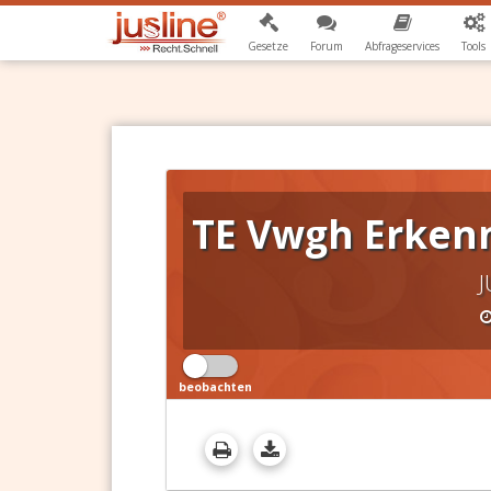
Gesetze
Forum
Abfrageservices
Tools
TE Vwgh Erkenn
J
beobachten