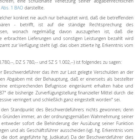
ichten, eine schuldhafte Verletzung seiner abgabenrechtlichen
9 Abs. 1 BAO
darstellte.
welcher konkret nie auch nur behauptet wird, daß die betreffenden
ären - betrifft, ist auf die ständige Rechtsprechung des
weisen, wonach regelmäßig davon auszugehen ist, daß die
e erbrachten Lieferungen und sonstigen Leistungen bezahlt wird
amt zur Verfügung steht (vgl. das oben zitierte hg. Erkenntnis vom
780,--, DZ S 780,-- und SZ S 1.002,--) ist folgendes zu sagen:
er Beschwerdeführer das ihm zur Last gelegte Verschulden an der
en Abgaben mit der Behauptung, daß er einerseits als bestellter
 keine entsprechenden Befugnisse eingeräumt erhalten habe und
 die bisherige Zurverfügungstellung finanzieller Mittel durch die
ssive verringert und schließlich ganz eingestellt worden" sei.
ür den Standpunkt des Beschwerdeführers nichts gewonnen; denn
hen Gründen immer, an der ordnungsgemäßen Wahrnehmung seiner
r entweder sofort die Behinderung der Ausübung seiner Funktion
egen und als Geschäftsführer ausscheiden (vgl. hg. Erkenntnis vom
 die dort angeführte hg. Judikatur). Da der Beschwerdeführer dies