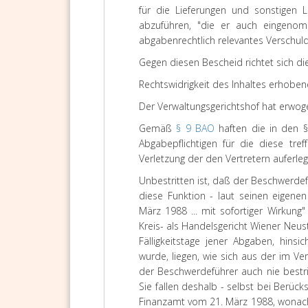
für die Lieferungen und sonstigen 
abzuführen, "die er auch eingenom
abgabenrechtlich relevantes Verschuld
Gegen diesen Bescheid richtet sich d
Rechtswidrigkeit des Inhaltes erhobe
Der Verwaltungsgerichtshof hat erwog
Gemäß
§ 9 BAO
haften die in den §
Abgabepflichtigen für die diese tre
Verletzung der den Vertretern auferle
Unbestritten ist, daß der Beschwerde
diese Funktion - laut seinen eigene
März 1988 ... mit sofortiger Wirkun
Kreis- als Handelsgericht Wiener Neus
Fälligkeitstage jener Abgaben, hins
wurde, liegen, wie sich aus der im V
der Beschwerdeführer auch nie bestr
Sie fallen deshalb - selbst bei Berüc
Finanzamt vom 21. März 1988, wonach e