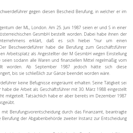
schwerdeführer gegen diesen Bescheid Berufung, in welcher er im
ntum der ML, London. Am 25. Juni 1987 seien er und S in einer
r österreichischen GesmbH bestellt worden. Dabei habe ihnen der
Unternehmens erklärt, daß es sich hiebei "nur um einen
Der Beschwerdeführer habe die Berufung zum Geschäftsführer
en Arbeitsplatz als Angestellter der M GesmbH wegen Einstellung
ge seien sodann alle Waren und finanziellen Mittel regelmäßig vom
ellt worden. Ab September 1987 jedoch hätte sich diese
ngert, bis sie schließlich zur Gänze beendet worden wäre.
eführer keine Befugnisse eingeräumt erhalten. Seine Tätigkeit sei
 habe die Arbeit als Geschäftsführer mit 30. März 1988 eingestellt
t mitgeteilt. Tatsächlich habe er aber bereits im Dezember 1987
usgeübt.
 mit Berufungsvorentscheidung durch das Finanzamt, beantragte
ie Berufung der Abgabenbehörde zweiter Instanz zur Entscheidung