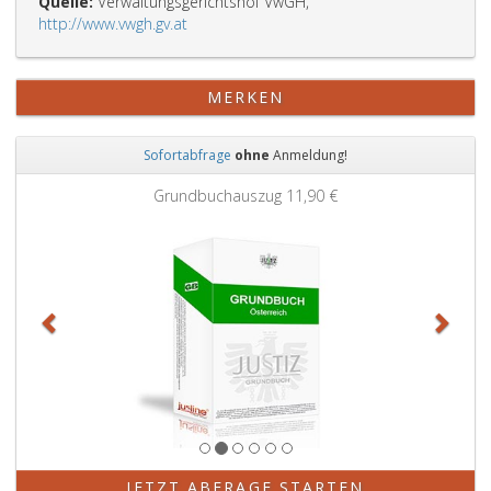
Quelle:
Verwaltungsgerichtshof VwGH,
http://www.vwgh.gv.at
MERKEN
Sofortabfrage
ohne
Anmeldung!
Zurück
Weit
Grundbuchauszug
11,90 €
JETZT ABFRAGE STARTEN