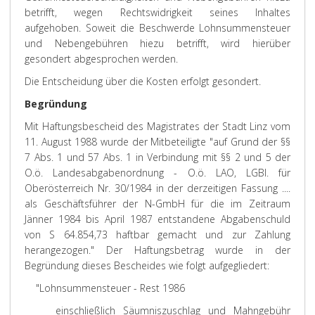
betrifft, wegen Rechtswidrigkeit seines Inhaltes
aufgehoben. Soweit die Beschwerde Lohnsummensteuer
und Nebengebühren hiezu betrifft, wird hierüber
gesondert abgesprochen werden.
Die Entscheidung über die Kosten erfolgt gesondert.
Begründung
Mit Haftungsbescheid des Magistrates der Stadt Linz vom
11. August 1988 wurde der Mitbeteiligte "auf Grund der §§
7 Abs. 1 und 57 Abs. 1 in Verbindung mit §§ 2 und 5 der
O.ö. Landesabgabenordnung - O.ö. LAO, LGBl. für
Oberösterreich Nr. 30/1984 in der derzeitigen Fassung ....
als Geschäftsführer der N-GmbH für die im Zeitraum
Jänner 1984 bis April 1987 entstandene Abgabenschuld
von S 64.854,73 haftbar gemacht und zur Zahlung
herangezogen." Der Haftungsbetrag wurde in der
Begründung dieses Bescheides wie folgt aufgegliedert:
"Lohnsummensteuer - Rest 1986
einschließlich Säumniszuschlag und Mahngebühr