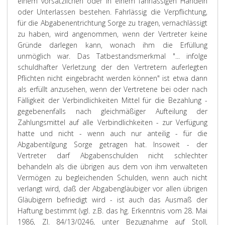
einem vorsätzlichen oder in einem fahrlässigen Handeln
oder Unterlassen bestehen. Fahrlässig die Verpflichtung,
für die Abgabenentrichtung Sorge zu tragen, vernachlässigt
zu haben, wird angenommen, wenn der Vertreter keine
Gründe darlegen kann, wonach ihm die Erfüllung
unmöglich war. Das Tatbestandsmerkmal "... infolge
schuldhafter Verletzung der den Vertretern auferlegten
Pflichten nicht eingebracht werden können" ist etwa dann
als erfüllt anzusehen, wenn der Vertretene bei oder nach
Fälligkeit der Verbindlichkeiten Mittel für die Bezahlung -
gegebenenfalls nach gleichmäßiger Aufteilung der
Zahlungsmittel auf alle Verbindlichkeiten - zur Verfügung
hatte und nicht - wenn auch nur anteilig - für die
Abgabentilgung Sorge getragen hat. Insoweit - der
Vertreter darf Abgabenschulden nicht schlechter
behandeln als die übrigen aus dem von ihm verwalteten
Vermögen zu begleichenden Schulden, wenn auch nicht
verlangt wird, daß der Abgabengläubiger vor allen übrigen
Gläubigern befriedigt wird - ist auch das Ausmaß der
Haftung bestimmt (vgl. z.B. das hg. Erkenntnis vom 28. Mai
1986, Zl. 84/13/0246, unter Bezugnahme auf Stoll,