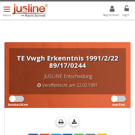
Menü
DROPDOWN: GEWÄHLTER WERT IST ALLE
ALLE
öffnen/schließen
Registrieren
Login
Menü
TE Vwgh Erkenntnis 1991/2/22
89/17/0244
JUSLINE Entscheidung
Veröffentlicht am 22.02.1991
beobachten
merken