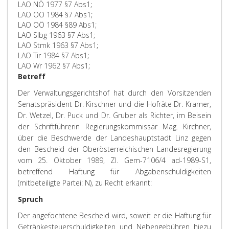
LAO NÖ 1977 §7 Abs1;
LAO OÖ 1984 §7 Abs1;
LAO OÖ 1984 §89 Abs1;
LAO Slbg 1963 §7 Abs1;
LAO Stmk 1963 §7 Abs1;
LAO Tir 1984 §7 Abs1;
LAO Wr 1962 §7 Abs1;
Betreff
Der Verwaltungsgerichtshof hat durch den Vorsitzenden
Senatspräsident Dr. Kirschner und die Hofräte Dr. Kramer,
Dr. Wetzel, Dr. Puck und Dr. Gruber als Richter, im Beisein
der Schriftführerin Regierungskommissär Mag. Kirchner,
über die Beschwerde der Landeshauptstadt Linz gegen
den Bescheid der Oberösterreichischen Landesregierung
vom 25. Oktober 1989, Zl. Gem-7106/4 ad-1989-S1,
betreffend Haftung für Abgabenschuldigkeiten
(mitbeteiligte Partei: N), zu Recht erkannt:
Spruch
Der angefochtene Bescheid wird, soweit er die Haftung für
Getränkesteuerschuldigkeiten und Nebengebühren hiezu