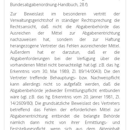
Bundesabgabenordnung-Handbuch, 28 f).
Zur Beweislast im besonderen vertritt der
Verwaltungsgerichtshof in ständiger Rechtsprechung die
Rechtsansicht, daß nicht die Abgabenbehörde das
Ausreichen der Mittel zur Abgabenentrichtung
nachzuweisen hat, sondern der zur Haftung
herangezogene Vertreter das Fehlen ausreichender Mittel.
Außerdem hat er darzutun, daß er die
Abgabenforderungen bei der Verfügung über die
vorhandenen Mittel nicht benachteiligt hat (vgl. z.B. das hg.
Erkenntnis vom 30. Mai 1989, Zl. 89/14/0043). Die den
Vertreter treffende Behauptungs- bzw. Nachweispflicht
kann allerdings nicht so aufgefaßt werden, daß die
Abgabenbehörde jedweder Ermittlungspflicht entbunden
wäre (vgl. z.B. das hg. Erkenntnis vom 20. Jänner 1981, Zl.
14/2609/80). Die grundsätzliche Beweislast des Vertreters
betreffend das Fehlen der erforderlichen Mittel zur
Abgabenentrichtung entbindet die belangte Behörde
nämlich dann nicht von ihrer Ermittlungs- und
Feststellungspflicht, wenn sich aus dem Akteninhalt