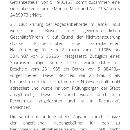
Getränkesteuer von S 19.004,27, somit zusammen eine
Getränkesteuer für die Monate März und April 1987 von S
24.899,73 erklärt.
2.3. Laut Prüfung der Abgabenbehörde im Jänner 1988
wurde im Beisein der gewerberechtlichen
Geschäftsführerin K auf Grund der Nichtversteuerung
diverser Eisspezialitäten eine Getränkesteuer-
Nachforderung für den Zeitraum vom 1.1.1986 bis
30.4.1987 von S 36.936,-- festgesetzt. Zuzüglich eines
Säumniszuschlages von S 1.477,-- wurde daher mit
Bescheid vom 28.1.1988 ein Betrag von S 38.413,--
vorgeschrieben. Dieser Bescheid war an Frau K als
Prokuristin und Gesellschafterin der N Gesellschaft mbH
adressiert und wurde ihr vom Prüfungsorgan der Stadt
ausgehändigt. Dieser Bescheid wurde durch kein
Rechtsmittel angefochten und ist in Rechtskraft
erwachsen.
Die somit entstandene offene Abgabenschuld inklusive
der angefallenen Nebengebühren für den zu
berichtigenden Abgabenzeitraum vom 1.1.1986 (nicht