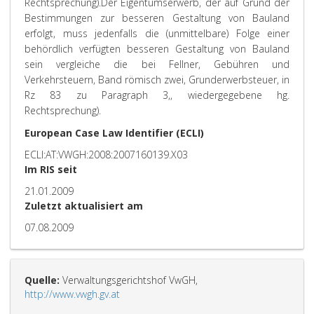
Rechtsprechung).
Der Eigentumserwerb, der auf Grund der
Bestimmungen zur besseren Gestaltung von Bauland
erfolgt, muss jedenfalls die (unmittelbare) Folge einer
behördlich verfügten besseren Gestaltung von Bauland
sein vergleiche die bei Fellner, Gebühren und
Verkehrsteuern, Band römisch zwei, Grunderwerbsteuer, in
Rz 83 zu Paragraph 3,, wiedergegebene hg.
Rechtsprechung).
European Case Law Identifier (ECLI)
ECLI:AT:VWGH:2008:2007160139.X03
Im RIS seit
21.01.2009
Zuletzt aktualisiert am
07.08.2009
Quelle:
Verwaltungsgerichtshof VwGH,
http://www.vwgh.gv.at