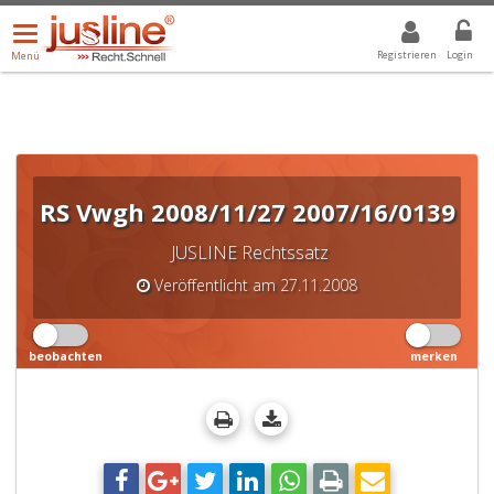
Menü
DROPDOWN: GEWÄHLTER WERT IST ALLE
ALLE
öffnen/schließen
Registrieren
Login
Menü
RS Vwgh 2008/11/27 2007/16/0139
JUSLINE Rechtssatz
Veröffentlicht am 27.11.2008
beobachten
merken