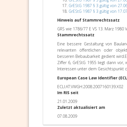
GrEStG 1987 § 3 gültig von 27.0
GrEStG 1987 § 3 gültig von 17.0
Hinweis auf Stammrechtssatz
GRS wie 1786/77 E VS 13. März 1980 V
Stammrechtssatz
Eine bessere Gestaltung von Baula
relevanten öffentlichen oder objek
besseren Bebaubarkeit gedient wird.
E
Ziffer 6, GrEStG 1955 liegt dann vor,
Interessen unter dem Gesichtspunkt d
European Case Law Identifier (ECL
ECLI:AT:VWGH:2008:2007160139.X02
Im RIS seit
21.01.2009
Zuletzt aktualisiert am
07.08.2009