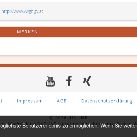
,
http://www.vwgh.gv.at
MERKEN
kt
Impressum
AGB
Datenschutzerklärung
2026 JUSLINE
eine Marke der ADVOKAT Unternehmensberatung Greiter &
glichste Benutzererlebnis zu ermöglichen. Wenn Sie weiter