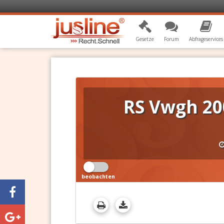
Gesetze
Forum
Abfrageservices
RS Vwgh 20
beobachten