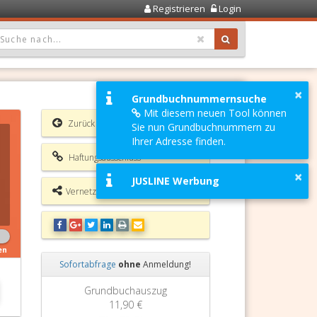
Registrieren
Login
OPDOWN: GEWÄHLTER WERT IST ALLE
×
Grundbuchnummernsuche
Mit diesem neuen Tool können
Zurück
Sie nun Grundbuchnummern zu
Ihrer Adresse finden.
Haftungsausschluss
×
JUSLINE Werbung
Vernetzungsmöglichkeiten
en
Sofortabfrage
ohne
Anmeldung!
Zurück
Weiter
Grundbuchauszug
11,90 €