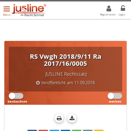
Menü
DROPDOWN: GEWÄHLTER WERT IST ALLE
ALLE
öffnen/schließen
Registrieren
Login
Menü
RS Vwgh 2018/9/11 Ra
2017/16/0005
JUSLINE Rechtssatz
Veröffentlicht am 11.09.2018
beobachten
merken