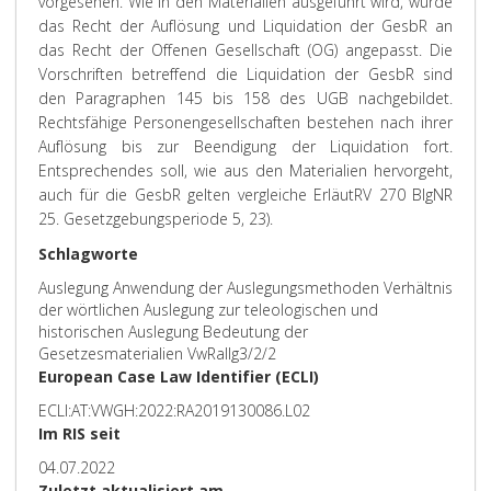
vorgesehen. Wie in den Materialien ausgeführt wird, wurde
das Recht der Auflösung und Liquidation der GesbR an
das Recht der Offenen Gesellschaft (OG) angepasst. Die
Vorschriften betreffend die Liquidation der GesbR sind
den Paragraphen 145 bis 158 des UGB nachgebildet.
Rechtsfähige Personengesellschaften bestehen nach ihrer
Auflösung bis zur Beendigung der Liquidation fort.
Entsprechendes soll, wie aus den Materialien hervorgeht,
auch für die GesbR gelten vergleiche ErläutRV 270 BlgNR
25. Gesetzgebungsperiode 5, 23).
Schlagworte
Auslegung Anwendung der Auslegungsmethoden Verhältnis
der wörtlichen Auslegung zur teleologischen und
historischen Auslegung Bedeutung der
Gesetzesmaterialien VwRallg3/2/2
European Case Law Identifier (ECLI)
ECLI:AT:VWGH:2022:RA2019130086.L02
Im RIS seit
04.07.2022
Zuletzt aktualisiert am