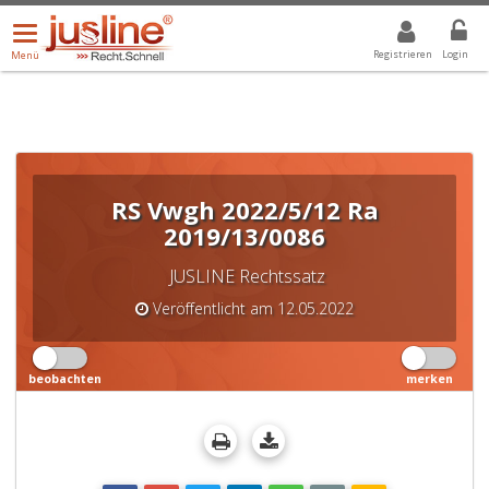
Menü
DROPDOWN: GEWÄHLTER WERT IST ALLE
ALLE
öffnen/schließen
Registrieren
Login
Menü
RS Vwgh 2022/5/12 Ra
2019/13/0086
JUSLINE Rechtssatz
Veröffentlicht am 12.05.2022
beobachten
merken