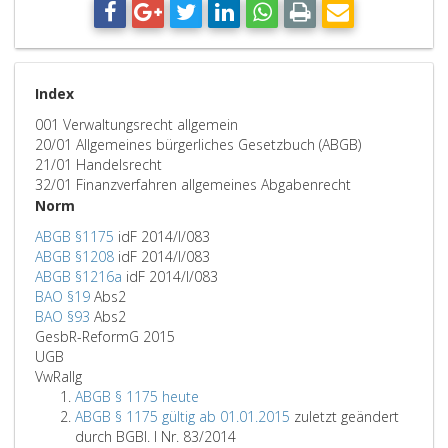
Index
001 Verwaltungsrecht allgemein
20/01 Allgemeines bürgerliches Gesetzbuch (ABGB)
21/01 Handelsrecht
32/01 Finanzverfahren allgemeines Abgabenrecht
Norm
ABGB §1175
idF 2014/I/083
ABGB §1208
idF 2014/I/083
ABGB §1216a
idF 2014/I/083
BAO §19
Abs2
BAO §93
Abs2
GesbR-ReformG 2015
UGB
VwRallg
ABGB § 1175 heute
ABGB § 1175 gültig ab 01.01.2015
zuletzt geändert
durch BGBl. I Nr. 83/2014