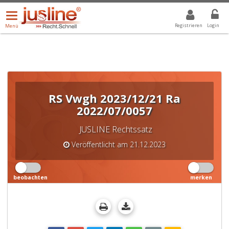
Menü
DROPDOWN: GEWÄHLTER WERT IST ALLE
ALLE
öffnen/schließen
Registrieren
Login
Menü
RS Vwgh 2023/12/21 Ra
2022/07/0057
JUSLINE Rechtssatz
Veröffentlicht am 21.12.2023
beobachten
merken