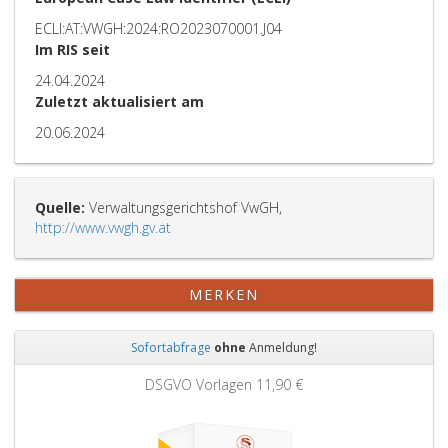
ECLI:AT:VWGH:2024:RO2023070001.J04
Im RIS seit
24.04.2024
Zuletzt aktualisiert am
20.06.2024
Quelle:
Verwaltungsgerichtshof VwGH,
http://www.vwgh.gv.at
MERKEN
Sofortabfrage
ohne
Anmeldung!
Zurück
Weit
DSGVO Vorlagen
11,90 €