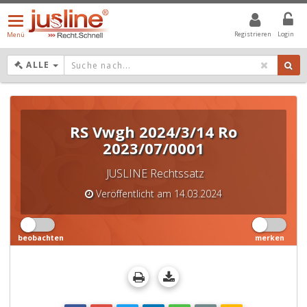
Menü
öffnen/schließen
Registrieren
Login
Menü
DROPDOWN: GEWÄHLTER WERT IST ALLE
ALLE
RS Vwgh 2024/3/14 Ro
2023/07/0001
JUSLINE Rechtssatz
Veröffentlicht am 14.03.2024
beobachten
merken