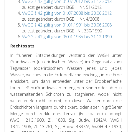
VwGG § 42 gültig von 01.07.2012 bis 31.12.2013
zuletzt geändert durch BGBl. I Nr. 51/2012
VwGG § 42 gültig von 01.07.2008 bis 30.06.2012
zuletzt geändert durch BGBl. I Nr. 4/2008
VwGG § 42 gültig von 01.01.1991 bis 30.06.2008
zuletzt geändert durch BGBl. Nr. 330/1990
VwGG § 42 gültig von 05.01.1985 bis 31.12.1990
Rechtssatz
In früheren Entscheidungen verstand der VwGH unter
Grundwasser (unterirdischem Wasser) im Gegensatz zum
Tagwasser (oberirdischem Wasser) jenes und jedes
Wasser, welches in die Erdoberfläche eindringt, in die Erde
einsickert, um dann entweder unter der Erdoberfläche
fortzufließen (Grundwasser im engeren Sinne) oder aber in
wasserhaltenden Schichten zu stagnieren, wobei nicht
weiter in Betracht kommt, ob dieses Wasser durch die
Erdschichten langsam durchsickert, oder aber in größerer
Menge durch zerklüftetes Terrain (Felsspalten) eindringt
(VwGH 21.3.1903, Zl. 1833, Slg. Budw. 1642/A; VwGH
13.12.1906, Zl. 13.261, Slg. Budw. 4837/A; VwGH 4.7.1930,