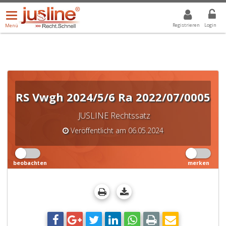
Menü
DROPDOWN: GEWÄHLTER WERT IST ALLE
ALLE
öffnen/schließen
Registrieren
Login
Menü
RS Vwgh 2024/5/6 Ra 2022/07/0005
JUSLINE Rechtssatz
Veröffentlicht am 06.05.2024
beobachten
merken