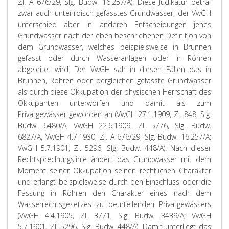
Zl. A 676/29, Slg. Budw. 16.257/A). Diese Judikatur betraf
zwar auch unterirdisch gefasstes Grundwasser, der VwGH
unterschied aber in anderen Entscheidungen jenes
Grundwasser nach der eben beschriebenen Definition von
dem Grundwasser, welches beispielsweise in Brunnen
gefasst oder durch Wasseranlagen oder in Röhren
abgeleitet wird. Der VwGH sah in diesen Fällen das in
Brunnen, Röhren oder dergleichen gefasste Grundwasser
als durch diese Okkupation der physischen Herrschaft des
Okkupanten unterworfen und damit als zum
Privatgewässer geworden an (VwGH 27.1.1909, Zl. 848, Slg.
Budw. 6480/A, VwGH 22.6.1909, Zl. 5776, Slg. Budw.
6827/A, VwGH 4.7.1930, Zl. A 676/29, Slg. Budw. 16.257/A;
VwGH 5.7.1901, Zl. 5296, Slg. Budw. 448/A). Nach dieser
Rechtsprechungslinie ändert das Grundwasser mit dem
Moment seiner Okkupation seinen rechtlichen Charakter
und erlangt beispielsweise durch den Einschluss oder die
Fassung in Röhren den Charakter eines nach dem
Wasserrechtsgesetzes zu beurteilenden Privatgewässers
(VwGH 4.4.1905, Zl. 3771, Slg. Budw. 3439/A; VwGH
5.7.1901, Zl. 5296, Slg. Budw. 448/A). Damit unterliegt das