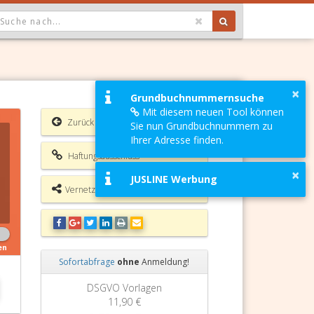
OPDOWN: GEWÄHLTER WERT IST ALLE
×
Grundbuchnummernsuche
Mit diesem neuen Tool können
Zurück
Sie nun Grundbuchnummern zu
Ihrer Adresse finden.
Haftungsausschluss
×
JUSLINE Werbung
Vernetzungsmöglichkeiten
en
Sofortabfrage
ohne
Anmeldung!
Zurück
Weiter
DSGVO Vorlagen
11,90 €