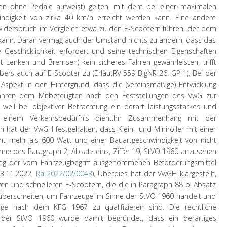
fen ohne Pedale aufweist) gelten, mit dem bei einer maximalen
ndigkeit von zirka 40 km/h erreicht werden kann. Eine andere
iderspruch im Vergleich etwa zu den E-Scootern führen, der dem
 kann. Daran vermag auch der Umstand nichts zu ändern, dass das
Geschicklichkeit erfordert und seine technischen Eigenschaften
enken und Bremsen) kein sicheres Fahren gewährleisten, trifft
ers auch auf E-Scooter zu (ErläutRV 559 BlgNR 26. GP 1). Bei der
r Aspekt in den Hintergrund, dass die (vereinsmäßige) Entwicklung
hren dem Mitbeteiligten nach den Feststellungen des VwG zur
, weil bei objektiver Betrachtung ein derart leistungsstarkes und
 einem Verkehrsbedürfnis dient.
Im Zusammenhang mit der
n hat der VwGH festgehalten, dass Klein- und Miniroller mit einer
cht mehr als 600 Watt und einer Bauartgeschwindigkeit von nicht
nne des Paragraph 2, Absatz eins, Ziffer 19, StVO 1960 anzusehen
ung der vom Fahrzeugbegriff ausgenommenen Beförderungsmittel
23.11.2022,
Ra 2022/02/0043
). Überdies hat der VwGH klargestellt,
ren und schnelleren E-Scootern, die die in Paragraph 88 b, Absatz
überschreiten, um Fahrzeuge im Sinne der StVO 1960 handelt und
euge nach dem KFG 1967 zu qualifizieren sind. Die rechtliche
 der StVO 1960 wurde damit begründet, dass ein derartiges