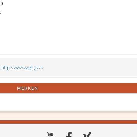
I)
6
,
http://www.vwgh.gv.at
MERKEN