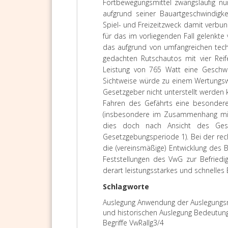
Fortbewegungsmittel zwangsläufig nur
aufgrund seiner Bauartgeschwindigk
Spiel- und Freizeitzweck damit verbu
für das im vorliegenden Fall gelenkte
das aufgrund von umfangreichen tech
gedachten Rutschautos mit vier Rei
Leistung von 765 Watt eine Geschwi
Sichtweise würde zu einem Wertungsw
Gesetzgeber nicht unterstellt werden
Fahren des Gefährts eine besondere 
(insbesondere im Zusammenhang mit L
dies doch nach Ansicht des Gese
Gesetzgebungsperiode 1). Bei der rech
die (vereinsmäßige) Entwicklung des
Feststellungen des VwG zur Befriedig
derart leistungsstarkes und schnelles
Schlagworte
Auslegung Anwendung der Auslegungsm
und historischen Auslegung Bedeutun
Begriffe VwRallg3/4