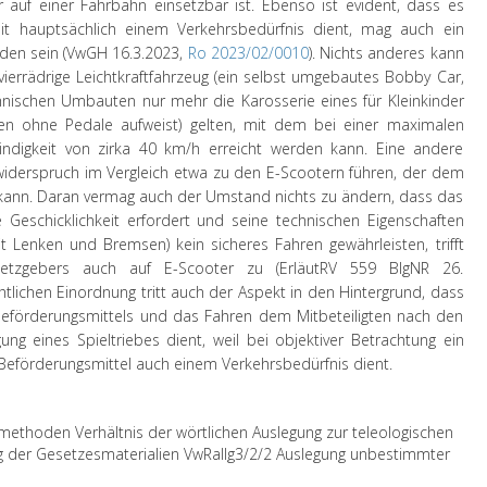
 auf einer Fahrbahn einsetzbar ist. Ebenso ist evident, dass es
eit hauptsächlich einem Verkehrsbedürfnis dient, mag auch ein
nden sein (VwGH 16.3.2023,
Ro 2023/02/0010
). Nichts anderes kann
 vierrädrige Leichtkraftfahrzeug (ein selbst umgebautes Bobby Car,
nischen Umbauten nur mehr die Karosserie eines für Kleinkinder
fen ohne Pedale aufweist) gelten, mit dem bei einer maximalen
ndigkeit von zirka 40 km/h erreicht werden kann. Eine andere
iderspruch im Vergleich etwa zu den E-Scootern führen, der dem
 kann. Daran vermag auch der Umstand nichts zu ändern, dass das
Geschicklichkeit erfordert und seine technischen Eigenschaften
enken und Bremsen) kein sicheres Fahren gewährleisten, trifft
tzgebers auch auf E-Scooter zu (ErläutRV 559 BlgNR 26.
tlichen Einordnung tritt auch der Aspekt in den Hintergrund, dass
 Beförderungsmittels und das Fahren dem Mitbeteiligten nach den
ung eines Spieltriebes dient, weil bei objektiver Betrachtung ein
 Beförderungsmittel auch einem Verkehrsbedürfnis dient.
ethoden Verhältnis der wörtlichen Auslegung zur teleologischen
g der Gesetzesmaterialien VwRallg3/2/2 Auslegung unbestimmter