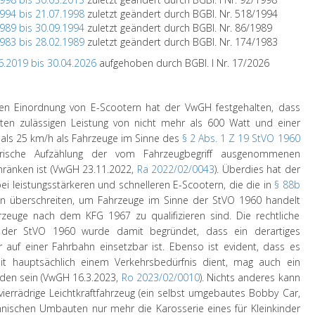
1994 bis 21.07.1998
zuletzt geändert durch BGBl. Nr. 518/1994
1989 bis 30.09.1994
zuletzt geändert durch BGBl. Nr. 86/1989
1983 bis 28.02.1989
zuletzt geändert durch BGBl. Nr. 174/1983
6.2019 bis 30.04.2026
aufgehoben durch BGBl. I Nr. 17/2026
n Einordnung von E-Scootern hat der VwGH festgehalten, dass
hsten zulässigen Leistung von nicht mehr als 600 Watt und einer
 als 25 km/h als Fahrzeuge im Sinne des
§ 2 Abs. 1 Z 19 StVO 1960
ische Aufzählung der vom Fahrzeugbegriff ausgenommenen
hränken ist (VwGH 23.11.2022,
Ra 2022/02/0043
). Überdies hat der
bei leistungsstärkeren und schnelleren E-Scootern, die die in
§ 88b
n überschreiten, um Fahrzeuge im Sinne der StVO 1960 handelt
hrzeuge nach dem KFG 1967 zu qualifizieren sind. Die rechtliche
 der StVO 1960 wurde damit begründet, dass ein derartiges
 auf einer Fahrbahn einsetzbar ist. Ebenso ist evident, dass es
eit hauptsächlich einem Verkehrsbedürfnis dient, mag auch ein
nden sein (VwGH 16.3.2023,
Ro 2023/02/0010
). Nichts anderes kann
 vierrädrige Leichtkraftfahrzeug (ein selbst umgebautes Bobby Car,
nischen Umbauten nur mehr die Karosserie eines für Kleinkinder