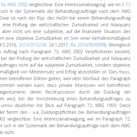
73a AWG 2002
vergleichbar. Eine Interessenabwägung, wie im
§ 72
 sich in der Systematik der Behandlungsaufträge nach dem AWG
Zwar ist nach der Rsp. des VwGH bei einem Behandlungsauftrag
eine Prüfung der wirtschaftlichen Zumutbarkeit und Adäquanz
ber nicht um eine subjektive, auf die finanzielle Situation des
um eine objektive Zumutbarkeit im Sinn einer Verhältnismäßigkeit
4.5.2016,
2013/07/0236
; 24.1.2017,
Ra 2016/05/0099
). Wenngleich
n Auftrag nach Paragraph 73, AWG 2002 Verpflichteten bezieht,
ei der Prüfung der wirtschaftlichen Zumutbarkeit und Adäquanz
uftrages nicht auf die subjektive Zumutbarkeit, sondern objektive
mäßigkeit von Mitteleinsatz und Erfolg abzustellen ist. Dies muss,
einen betroffenen Dritten gelten, weil dem Wortlaut des Paragraph
ommen werden kann, dass private Interessen von betroffenen
seigentümerin, deren Rechtsposition durch die Duldung der
t wird, bei der Vorschreibung eines Behandlungsauftrages zu
ch umso deutlicher mit Blick auf Paragraph 72, WRG 1959. Diese
r Norm des - u.a. Duldungspflichten bei Behandlungsaufträgen
2 vergleichbar. Eine Interessenabwägung, wie im Paragraph 72,
et sich in der Systematik der Behandlungsaufträge nach dem AWG
e nicht.