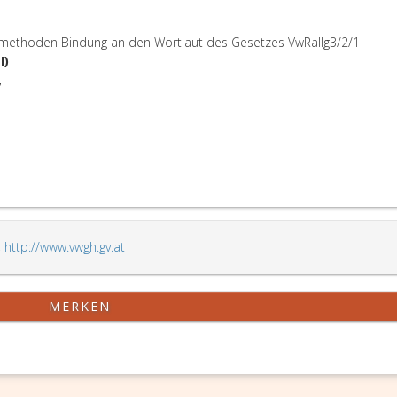
methoden Bindung an den Wortlaut des Gesetzes VwRallg3/2/1
I)
7
,
http://www.vwgh.gv.at
MERKEN