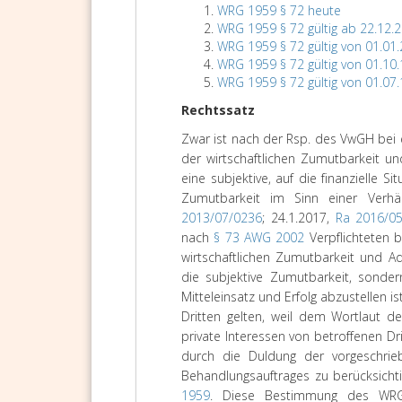
WRG 1959 § 72 heute
WRG 1959 § 72 gültig ab 22.12.
WRG 1959 § 72 gültig von 01.01.
WRG 1959 § 72 gültig von 01.10.
WRG 1959 § 72 gültig von 01.07.
Rechtssatz
Zwar ist nach der Rsp. des VwGH bei
der wirtschaftlichen Zumutbarkeit 
eine subjektive, auf die finanzielle S
Zumutbarkeit im Sinn einer Verhäl
2013/07/0236
; 24.1.2017,
Ra 2016/0
nach
§ 73 AWG 2002
Verpflichteten 
wirtschaftlichen Zumutbarkeit und A
die subjektive Zumutbarkeit, sonder
Mitteleinsatz und Erfolg abzustellen is
Dritten gelten, weil dem Wortlaut 
private Interessen von betroffenen Dr
durch die Duldung der vorgeschri
Behandlungsauftrages zu berücksichti
1959
. Diese Bestimmung des WRG 