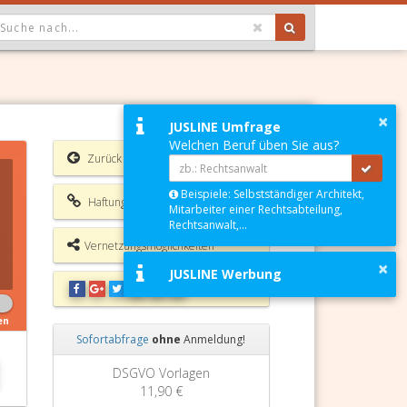
OPDOWN: GEWÄHLTER WERT IST ALLE
×
JUSLINE Umfrage
Welchen Beruf üben Sie aus?
Zurück
Beispiele: Selbstständiger Architekt,
Haftungsausschluss
Mitarbeiter einer Rechtsabteilung,
Rechtsanwalt,...
Vernetzungsmöglichkeiten
×
JUSLINE Werbung
en
Sofortabfrage
ohne
Anmeldung!
Zurück
Weiter
DSGVO Vorlagen
11,90 €