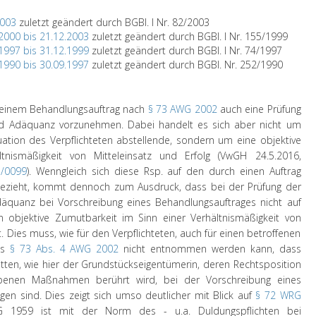
2003
zuletzt geändert durch BGBl. I Nr. 82/2003
2000 bis 21.12.2003
zuletzt geändert durch BGBl. I Nr. 155/1999
1997 bis 31.12.1999
zuletzt geändert durch BGBl. I Nr. 74/1997
1990 bis 30.09.1997
zuletzt geändert durch BGBl. Nr. 252/1990
 einem Behandlungsauftrag nach
§ 73 AWG 2002
auch eine Prüfung
und Adäquanz vorzunehmen. Dabei handelt es sich aber nicht um
ituation des Verpflichteten abstellende, sondern um eine objektive
tnismäßigkeit von Mitteleinsatz und Erfolg (VwGH 24.5.2016,
5/0099
). Wenngleich sich diese Rsp. auf den durch einen Auftrag
bezieht, kommt dennoch zum Ausdruck, dass bei der Prüfung der
däquanz bei Vorschreibung eines Behandlungsauftrages nicht auf
n objektive Zumutbarkeit im Sinn einer Verhältnismäßigkeit von
t. Dies muss, wie für den Verpflichteten, auch für einen betroffenen
des
§ 73 Abs. 4 AWG 2002
nicht entnommen werden kann, dass
itten, wie hier der Grundstückseigentümerin, deren Rechtsposition
ebenen Maßnahmen berührt wird, bei der Vorschreibung eines
gen sind. Dies zeigt sich umso deutlicher mit Blick auf
§ 72 WRG
1959 ist mit der Norm des - u.a. Duldungspflichten bei