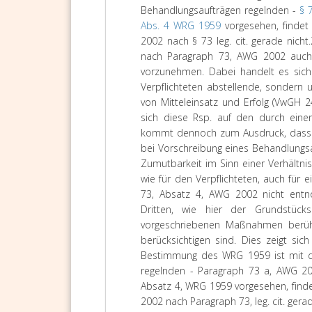
Behandlungsaufträgen regelnden -
§ 
Abs. 4 WRG 1959
vorgesehen, findet
2002 nach § 73 leg. cit. gerade nicht.
nach Paragraph 73, AWG 2002 auch 
vorzunehmen. Dabei handelt es sich a
Verpflichteten abstellende, sondern 
von Mitteleinsatz und Erfolg (VwGH 2
sich diese Rsp. auf den durch eine
kommt dennoch zum Ausdruck, dass b
bei Vorschreibung eines Behandlungsa
Zumutbarkeit im Sinn einer Verhältnis
wie für den Verpflichteten, auch für 
73, Absatz 4, AWG 2002 nicht entn
Dritten, wie hier der Grundstück
vorgeschriebenen Maßnahmen berühr
berücksichtigen sind. Dies zeigt si
Bestimmung des WRG 1959 ist mit de
regelnden - Paragraph 73 a, AWG 200
Absatz 4, WRG 1959 vorgesehen, find
2002 nach Paragraph 73, leg. cit. gerad