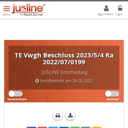
Menü
DROPDOWN: GEWÄHLTER WERT IST ALLE
ALLE
öffnen/schließen
Registrieren
Login
Menü
TE Vwgh Beschluss 2023/5/4 Ra
2022/07/0199
JUSLINE Entscheidung
Veröffentlicht am 04.05.2023
beobachten
merken