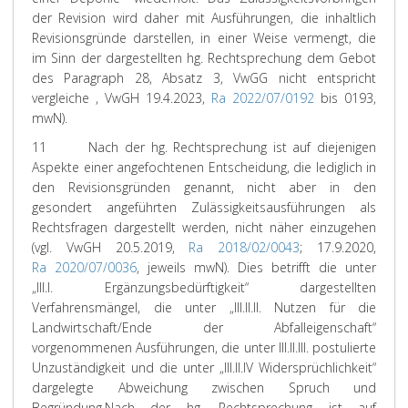
der Revision wird daher mit Ausführungen, die inhaltlich
Revisionsgründe darstellen, in einer Weise vermengt, die
im Sinn der dargestellten hg. Rechtsprechung dem Gebot
des Paragraph 28, Absatz 3, VwGG nicht entspricht
vergleiche , VwGH 19.4.2023,
Ra 2022/07/0192
bis 0193,
mwN).
11
Nach der hg. Rechtsprechung ist auf diejenigen
Aspekte einer angefochtenen Entscheidung, die lediglich in
den Revisionsgründen genannt, nicht aber in den
gesondert angeführten Zulässigkeitsausführungen als
Rechtsfragen dargestellt werden, nicht näher einzugehen
(vgl. VwGH 20.5.2019,
Ra 2018/02/0043
; 17.9.2020,
Ra 2020/07/0036
, jeweils mwN). Dies betrifft die unter
„III.I. Ergänzungsbedürftigkeit“ dargestellten
Verfahrensmängel, die unter „III.II.II. Nutzen für die
Landwirtschaft/Ende der Abfalleigenschaft“
vorgenommenen Ausführungen, die unter III.II.III. postulierte
Unzuständigkeit und die unter „III.II.IV Widersprüchlichkeit“
dargelegte Abweichung zwischen Spruch und
Begründung.
Nach der hg. Rechtsprechung ist auf