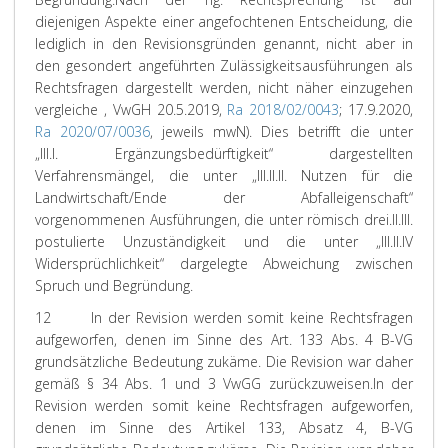
diejenigen Aspekte einer angefochtenen Entscheidung, die
lediglich in den Revisionsgründen genannt, nicht aber in
den gesondert angeführten Zulässigkeitsausführungen als
Rechtsfragen dargestellt werden, nicht näher einzugehen
vergleiche , VwGH 20.5.2019,
Ra 2018/02/0043
; 17.9.2020,
Ra 2020/07/0036
, jeweils mwN). Dies betrifft die unter
„III.I. Ergänzungsbedürftigkeit“ dargestellten
Verfahrensmängel, die unter „III.II.II. Nutzen für die
Landwirtschaft/Ende der Abfalleigenschaft“
vorgenommenen Ausführungen, die unter römisch drei.II.III.
postulierte Unzuständigkeit und die unter „III.II.IV
Widersprüchlichkeit“ dargelegte Abweichung zwischen
Spruch und Begründung.
12
In der Revision werden somit keine Rechtsfragen
aufgeworfen, denen im Sinne des Art. 133 Abs. 4 B-VG
grundsätzliche Bedeutung zukäme. Die Revision war daher
gemäß § 34 Abs. 1 und 3 VwGG zurückzuweisen.
In der
Revision werden somit keine Rechtsfragen aufgeworfen,
denen im Sinne des Artikel 133, Absatz 4, B-VG