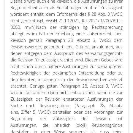
Deshalb wird auch eine Revision, die Ausführungen zu ihrer
Begründetheit auch als Ausführungen zu ihrer Zulässigkeit
wortident enthält, dem Erfordernis des § 28 Abs. 3 VwGG
nicht gerecht (vgl. VwGH 21.10.2021, Ra 2021/07/0078 bis
0080, mwN).
Nach der ständigen hg. Rechtsprechung
obliegt es im Fall der Erhebung einer außerordentlichen
Revision gemäß Paragraph 28, Absatz 3, VwGG dem
Revisionswerber, gesondert jene Gründe anzuführen, aus
denen entgegen dem Ausspruch des Verwaltungsgerichts
die Revision für zulässig erachtet wird. Diesem Gebot wird
nicht schon durch nähere Ausführungen zur behaupteten
Rechtswidrigkeit der bekämpften Entscheidung oder zu
den Rechten, in denen sich der Revisionswerber verletzt
erachtet, Genüge getan. Paragraph 28, Absatz 3, VwGG
wird insbesondere dann nicht entsprochen, wenn die zur
Zulässigkeit der Revision erstatteten Ausführungen der
Sache nach Revisionsgründe (Paragraph 28, Absatz
eins, Ziffer 5, VwGG) darstellen oder das Vorbringen zur
Begründung der Zulässigkeit der Revision mit
Ausführungen, die inhaltlich (bloß) Revisionsgründe
darstellen, in einer Weise vermengt ist, dass keine