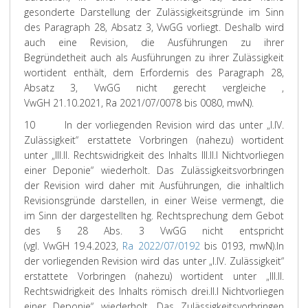
gesonderte Darstellung der Zulässigkeitsgründe im Sinn
des Paragraph 28, Absatz 3, VwGG vorliegt. Deshalb wird
auch eine Revision, die Ausführungen zu ihrer
Begründetheit auch als Ausführungen zu ihrer Zulässigkeit
wortident enthält, dem Erfordernis des Paragraph 28,
Absatz 3, VwGG nicht gerecht vergleiche ,
VwGH 21.10.2021, Ra 2021/07/0078 bis 0080, mwN).
10
In der vorliegenden Revision wird das unter „I.IV.
Zulässigkeit“ erstattete Vorbringen (nahezu) wortident
unter „III.II. Rechtswidrigkeit des Inhalts III.II.I Nichtvorliegen
einer Deponie“ wiederholt. Das Zulässigkeitsvorbringen
der Revision wird daher mit Ausführungen, die inhaltlich
Revisionsgründe darstellen, in einer Weise vermengt, die
im Sinn der dargestellten hg. Rechtsprechung dem Gebot
des § 28 Abs. 3 VwGG nicht entspricht
(vgl. VwGH 19.4.2023,
Ra 2022/07/0192
bis 0193, mwN).
In
der vorliegenden Revision wird das unter „I.IV. Zulässigkeit“
erstattete Vorbringen (nahezu) wortident unter „III.II.
Rechtswidrigkeit des Inhalts römisch drei.II.I Nichtvorliegen
einer Deponie“ wiederholt. Das Zulässigkeitsvorbringen