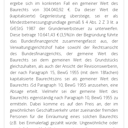
ergebe sich im konkreten Fall ein gemeiner Wert des
Baurechts von 304.040,92 €. Da dieser Wert die
(kapitalisierte) Gegenleistung übersteige, sei er als
Mindestbemessungsgrundlage gemäß § 4 Abs. 2 Z 3 lit. a
GrEStG 1987 der Grunderwerbsteuer zu unterwerfen.
Diese betrage 10.641,43 € (3,5%).
In der Begründung führte
das Bundesfinanzgericht zusammengefasst aus, der
Verwaltungsgerichtshof habe sowohl der Rechtsansicht
des Bundesfinanzgerichts, der gemeine Wert des
Baurechts sei dem gemeinen Wert des Grundstücks
gleichzuhalten, als auch der Ansicht der Revisionswerberin,
der nach Paragraph 15, BewG 1955 (mit dem 18fachen)
kapitalisierte Baurechtszins sei als gemeiner Wert des
Baurechts iSd Paragraph 10, BewG 1955 anzusehen, eine
Absage erteilt. Vielmehr sei der gemeine Wert des
Baurechts eigenständig nach Paragraph 10, BewG 1955 zu
ermitteln. Dabei komme es auf den Preis an, der im
gewöhnlichen Geschäftsverkehr unter zueinander fremden
Personen für die Einräumung eines solchen Baurechts
(z.B. bei Einmalerlag) gezahlt würde. Ungewöhnliche oder