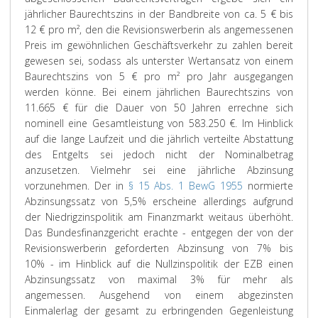
jährlicher Baurechtszins in der Bandbreite von ca. 5 € bis
12 € pro m², den die Revisionswerberin als angemessenen
Preis im gewöhnlichen Geschäftsverkehr zu zahlen bereit
gewesen sei, sodass als unterster Wertansatz von einem
Baurechtszins von 5 € pro m² pro Jahr ausgegangen
werden könne. Bei einem jährlichen Baurechtszins von
11.665 € für die Dauer von 50 Jahren errechne sich
nominell eine Gesamtleistung von 583.250 €. Im Hinblick
auf die lange Laufzeit und die jährlich verteilte Abstattung
des Entgelts sei jedoch nicht der Nominalbetrag
anzusetzen. Vielmehr sei eine jährliche Abzinsung
vorzunehmen. Der in
§ 15 Abs. 1 BewG 1955
normierte
Abzinsungssatz von 5,5% erscheine allerdings aufgrund
der Niedrigzinspolitik am Finanzmarkt weitaus überhöht.
Das Bundesfinanzgericht erachte - entgegen der von der
Revisionswerberin geforderten Abzinsung von 7% bis
10% - im Hinblick auf die Nullzinspolitik der EZB einen
Abzinsungssatz von maximal 3% für mehr als
angemessen. Ausgehend von einem abgezinsten
Einmalerlag der gesamt zu erbringenden Gegenleistung