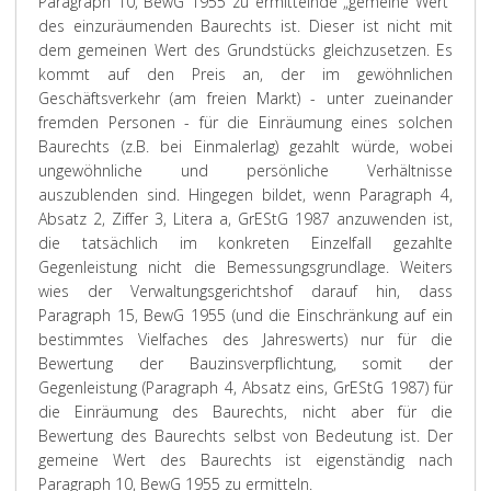
Paragraph 10, BewG 1955 zu ermittelnde „gemeine Wert“
des einzuräumenden Baurechts ist. Dieser ist nicht mit
dem gemeinen Wert des Grundstücks gleichzusetzen. Es
kommt auf den Preis an, der im gewöhnlichen
Geschäftsverkehr (am freien Markt) - unter zueinander
fremden Personen - für die Einräumung eines solchen
Baurechts (z.B. bei Einmalerlag) gezahlt würde, wobei
ungewöhnliche und persönliche Verhältnisse
auszublenden sind. Hingegen bildet, wenn Paragraph 4,
Absatz 2, Ziffer 3, Litera a, GrEStG 1987 anzuwenden ist,
die tatsächlich im konkreten Einzelfall gezahlte
Gegenleistung nicht die Bemessungsgrundlage. Weiters
wies der Verwaltungsgerichtshof darauf hin, dass
Paragraph 15, BewG 1955 (und die Einschränkung auf ein
bestimmtes Vielfaches des Jahreswerts) nur für die
Bewertung der Bauzinsverpflichtung, somit der
Gegenleistung (Paragraph 4, Absatz eins, GrEStG 1987) für
die Einräumung des Baurechts, nicht aber für die
Bewertung des Baurechts selbst von Bedeutung ist. Der
gemeine Wert des Baurechts ist eigenständig nach
Paragraph 10, BewG 1955 zu ermitteln.