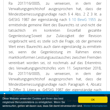
Ra 2017/16/0005, zu verweisen, in dem der
Verwaltungsgerichtshof ausgesprochen hat, dass die
Mindestbemessungsgrundlage nach § 4 Abs. 2 Z 3 lit. a
GrEStG 1987 der eigenständig nach
§ 10 BewG 1955
zu
ermittelnde gemeine Wert des Baurechts ist und nicht die
tatsächlich im konkreten Einzelfall gezahlte
Gegenleistung.
Soweit zur Zulässigkeit der Revision
vorgebracht wird, es stelle sich die Frage, ob der gemeine
Wert eines Baurechts auch dann eigenständig zu ermitteln
sei, wenn die Gegenleistung im Rahmen eines
marktkonformen Leistungsaustausches zwischen Fremden
vereinbart worden sei, ist nochmals auf das Erkenntnis
des Verwaltungsgerichtshofes vom 11. September 2018,
Ra 2017/16/0005, zu verweisen, in dem der
Verwaltungsgerichtshof ausgesprochen hat, dass die
Mindestbemessungsgrundlage nach Paragraph 4, Absatz
2, Ziffer 3, Litera a, GrEStG 1987 der eigenständig nach
×
Paragraph 10, BewG 1955 zu ermittelnde gemeine Wert
Grundbuchnummernsuche
Diese Website verwendet Cookies um Ihnen das best
OK
des Baurechts ist und nicht die tatsächlich im konkreten
Mit diesem neuen Tool können Sie nun
möglichste Benutzererlebnis zu ermöglichen. Wenn Sie
Grundbuchnummern zu Ihrer Adresse finden.
Einzelfall gezahlte Gegenleistung.
weitersurfen, gehen wir davon aus, dass Sie damit einverstanden sind.
Weiter Informationen