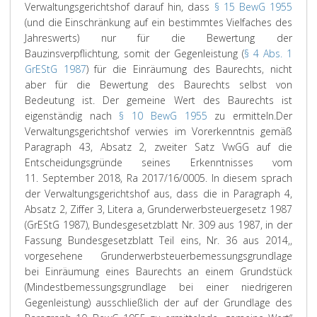
Verwaltungsgerichtshof darauf hin, dass
§ 15 BewG 1955
(und die Einschränkung auf ein bestimmtes Vielfaches des
Jahreswerts) nur für die Bewertung der
Bauzinsverpflichtung, somit der Gegenleistung (
§ 4 Abs. 1
GrEStG 1987
) für die Einräumung des Baurechts, nicht
aber für die Bewertung des Baurechts selbst von
Bedeutung ist. Der gemeine Wert des Baurechts ist
eigenständig nach
§ 10 BewG 1955
zu ermitteln.
Der
Verwaltungsgerichtshof verwies im Vorerkenntnis gemäß
Paragraph 43, Absatz 2, zweiter Satz VwGG auf die
Entscheidungsgründe seines Erkenntnisses vom
11. September 2018, Ra 2017/16/0005. In diesem sprach
der Verwaltungsgerichtshof aus, dass die in Paragraph 4,
Absatz 2, Ziffer 3, Litera a, Grunderwerbsteuergesetz 1987
(GrEStG 1987), Bundesgesetzblatt Nr. 309 aus 1987, in der
Fassung Bundesgesetzblatt Teil eins, Nr. 36 aus 2014,,
vorgesehene Grunderwerbsteuerbemessungsgrundlage
bei Einräumung eines Baurechts an einem Grundstück
(Mindestbemessungsgrundlage bei einer niedrigeren
Gegenleistung) ausschließlich der auf der Grundlage des