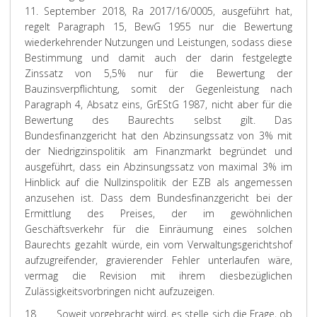
11. September 2018, Ra 2017/16/0005, ausgeführt hat,
regelt Paragraph 15, BewG 1955 nur die Bewertung
wiederkehrender Nutzungen und Leistungen, sodass diese
Bestimmung und damit auch der darin festgelegte
Zinssatz von 5,5% nur für die Bewertung der
Bauzinsverpflichtung, somit der Gegenleistung nach
Paragraph 4, Absatz eins, GrEStG 1987, nicht aber für die
Bewertung des Baurechts selbst gilt. Das
Bundesfinanzgericht hat den Abzinsungssatz von 3% mit
der Niedrigzinspolitik am Finanzmarkt begründet und
ausgeführt, dass ein Abzinsungssatz von maximal 3% im
Hinblick auf die Nullzinspolitik der EZB als angemessen
anzusehen ist. Dass dem Bundesfinanzgericht bei der
Ermittlung des Preises, der im gewöhnlichen
Geschäftsverkehr für die Einräumung eines solchen
Baurechts gezahlt würde, ein vom Verwaltungsgerichtshof
aufzugreifender, gravierender Fehler unterlaufen wäre,
vermag die Revision mit ihrem diesbezüglichen
Zulässigkeitsvorbringen nicht aufzuzeigen.
18
Soweit vorgebracht wird, es stelle sich die Frage, ob