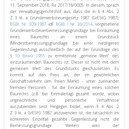
11. September 2018, Ra 2017/16/0005. In diesem sprach
der Verwaltungsgerichtshof aus, dass die in § 4 Abs. 2
Z 3 lit. a Grunderwerbsteuergesetz 1987 (GrEStG 1987),
BGBl. Nr. 309/1987
idF
BGBl. I Nr. 36/2014
, vorgesehene
Grunderwerbsteuerbemessungsgrundlage bei Einräumung
eines Baurechts an einem Grundstück
(Mindestbemessungsgrundlage bei einer niedrigeren
Gegenleistung) ausschließlich der auf der Grundlage des
§ 10 BewG 1955
zu ermittelnde „gemeine Wert“ des
einzuräumenden Baurechts ist. Dieser ist nicht mit dem
gemeinen Wert des Grundstücks gleichzusetzen. Es
kommt auf den Preis an, der im gewöhnlichen
Geschäftsverkehr (am freien Markt) - unter zueinander
fremden Personen - für die Einräumung eines solchen
Baurechts (z.B. bei Einmalerlag) gezahlt würde, wobei
ungewöhnliche und persönliche Verhältnisse
auszublenden sind. Hingegen bildet, wenn § 4 Abs. 2
Z 3 lit. a GrEStG 1987 anzuwenden ist, die tatsächlich im
konkreten Einzelfall gezahlte Gegenleistung nicht die
Bemessungsgrundlage. Weiters wies der