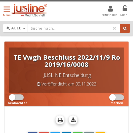
Menü
öffnen/schließen
Registrieren
Login
Menü
DROPDOWN: GEWÄHLTER WERT IST ALLE
ALLE
TE Vwgh Beschluss 2022/11/9 Ro
2019/16/0008
JUSLINE Entscheidung
Veröffentlicht am 09.11.2022
beobachten
merken