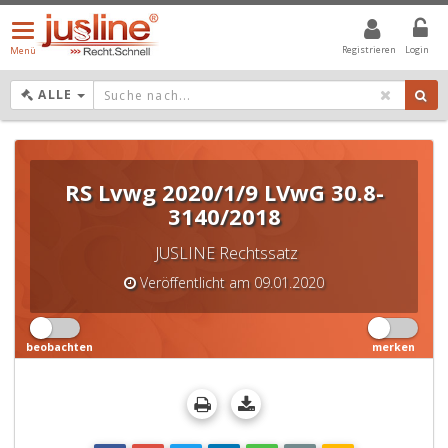
Menü
öffnen/schließen
Registrieren
Login
Menü
DROPDOWN: GEWÄHLTER WERT IST ALLE
ALLE
RS Lvwg 2020/1/9 LVwG 30.8-
3140/2018
JUSLINE Rechtssatz
Veröffentlicht am 09.01.2020
beobachten
merken