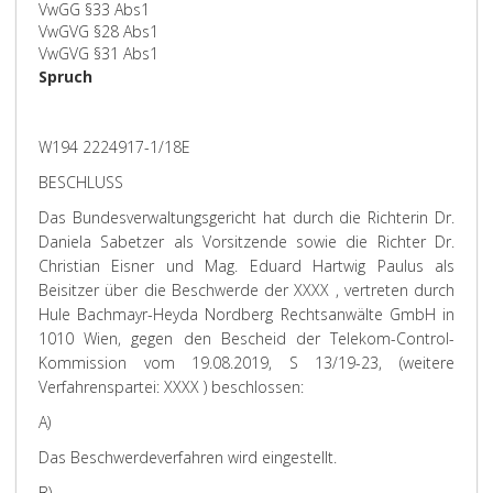
VwGG §33 Abs1
VwGVG §28 Abs1
VwGVG §31 Abs1
Spruch
W194 2224917-1/18E
BESCHLUSS
Das Bundesverwaltungsgericht hat durch die Richterin Dr.
Daniela Sabetzer als Vorsitzende sowie die Richter Dr.
Christian Eisner und Mag. Eduard Hartwig Paulus als
Beisitzer über die Beschwerde der XXXX , vertreten durch
Hule Bachmayr-Heyda Nordberg Rechtsanwälte GmbH in
1010 Wien, gegen den Bescheid der Telekom-Control-
Kommission vom 19.08.2019, S 13/19-23, (weitere
Verfahrenspartei: XXXX ) beschlossen:
A)
Das Beschwerdeverfahren wird eingestellt.
B)