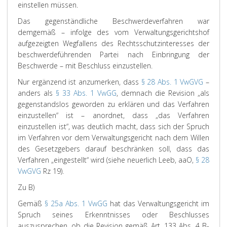
einstellen müssen.
Das gegenständliche Beschwerdeverfahren war
demgemäß – infolge des vom Verwaltungsgerichtshof
aufgezeigten Wegfallens des Rechtsschutzinteresses der
beschwerdeführenden Partei nach Einbringung der
Beschwerde – mit Beschluss einzustellen.
Nur ergänzend ist anzumerken, dass
§ 28 Abs. 1 VwGVG
–
anders als
§ 33 Abs. 1 VwGG
, demnach die Revision „als
gegenstandslos geworden zu erklären und das Verfahren
einzustellen“ ist – anordnet, dass „das Verfahren
einzustellen ist“, was deutlich macht, dass sich der Spruch
im Verfahren vor dem Verwaltungsgericht nach dem Willen
des Gesetzgebers darauf beschränken soll, dass das
Verfahren „eingestellt“ wird (siehe neuerlich Leeb, aaO,
§ 28
VwGVG
Rz 19).
Zu B)
Gemäß
§ 25a Abs. 1 VwGG
hat das Verwaltungsgericht im
Spruch seines Erkenntnisses oder Beschlusses
auszusprechen, ob die Revision gemäß Art. 133 Abs. 4 B-