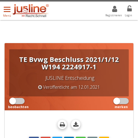
Menü
DROPDOWN: GEWÄHLTER WERT IST ALLE
ALLE
öffnen/schließen
Registrieren
Login
Menü
TE Bvwg Beschluss 2021/1/12
W194 2224917-1
JUSLINE Entscheidung
Veröffentlicht am 12.01.2021
beobachten
merken