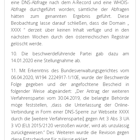
eine DNS-Abfrage nach dem A-Record und eine WHOIS-
Abfrage durchgeführt worden; sämtliche der Abfragen
hätten zum genannten Ergebnis geführt. Diese
Beobachtung lasse darauf schließen, dass die Domain „
XXXX “ derzeit über keinen Inhalt verfüge und in den
nächsten Wochen durch den österreichischen Registrar
gelöscht werde.
10. Die beschwerdeführende Partei gab dazu am
14.01.2020 eine Stellungnahme ab.
11. Mit Erkenntnis des Bundesverwaltungsgerichtes vom
06.04.2020, W194 2224917-1/10E, wurde der Beschwerde
Folge gegeben und der angefochtene Bescheid in
folgender Weise abgeändert: „Der Antrag der weiteren
Verfahrenspartei vom 30.04.2019, die belangte Behörde
möge feststellen, ‚dass die Unterlassung der Online-
Verbindung in Form einer DNS-Sperre zur Webseite XXXX
durch die [weitere Verfahrenspartei] gegen Art 3 Abs 3 UA
3 VO (EU) 2015/2120 verstoßen würde‘, wird als unzulässig
zurückgewiesen.“ Des Weiteren wurde die Revision gegen
diese Entscheidung für zulässig erklärt.