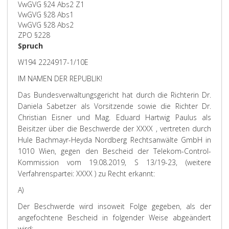
VwGVG §24 Abs2 Z1
VwGVG §28 Abs1
VwGVG §28 Abs2
ZPO §228
Spruch
W194 2224917-1/10E
IM NAMEN DER REPUBLIK!
Das Bundesverwaltungsgericht hat durch die Richterin Dr.
Daniela Sabetzer als Vorsitzende sowie die Richter Dr.
Christian Eisner und Mag. Eduard Hartwig Paulus als
Beisitzer über die Beschwerde der XXXX , vertreten durch
Hule Bachmayr-Heyda Nordberg Rechtsanwälte GmbH in
1010 Wien, gegen den Bescheid der Telekom-Control-
Kommission vom 19.08.2019, S 13/19-23, (weitere
Verfahrenspartei: XXXX ) zu Recht erkannt:
A)
Der Beschwerde wird insoweit Folge gegeben, als der
angefochtene Bescheid in folgender Weise abgeändert
wird: