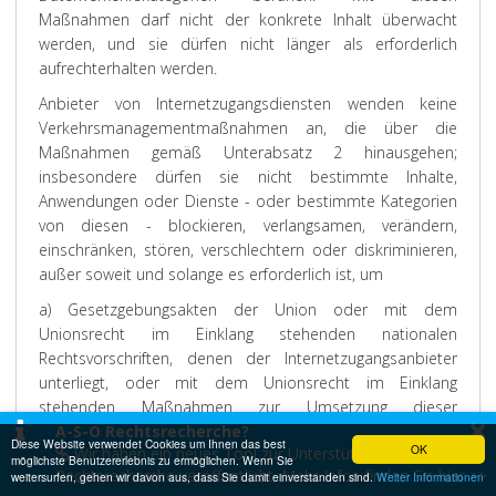
Maßnahmen darf nicht der konkrete Inhalt überwacht
werden, und sie dürfen nicht länger als erforderlich
aufrechterhalten werden.
Anbieter von Internetzugangsdiensten wenden keine
Verkehrsmanagementmaßnahmen an, die über die
Maßnahmen gemäß Unterabsatz 2 hinausgehen;
insbesondere dürfen sie nicht bestimmte Inhalte,
Anwendungen oder Dienste - oder bestimmte Kategorien
von diesen - blockieren, verlangsamen, verändern,
einschränken, stören, verschlechtern oder diskriminieren,
außer soweit und solange es erforderlich ist, um
a) Gesetzgebungsakten der Union oder mit dem
Unionsrecht im Einklang stehenden nationalen
Rechtsvorschriften, denen der Internetzugangsanbieter
unterliegt, oder mit dem Unionsrecht im Einklang
stehenden Maßnahmen zur Umsetzung dieser
×
Gesetzgebungsakte der Union oder dieser nationalen
A-S-O Rechtsrecherche?
Diese Website verwendet Cookies um Ihnen das best
OK
Wir haben ein neues Tool zur Unterstützung bei der
Rechtsvorschriften zu entsprechen, einschließlich
möglichste Benutzererlebnis zu ermöglichen. Wenn Sie
Rechtsrecherche veröffentlicht. Mehr Infos finden Sie hier >>
weitersurfen, gehen wir davon aus, dass Sie damit einverstanden sind.
Weiter Informationen
Verfügungen von Gerichten oder Behörden, die über die