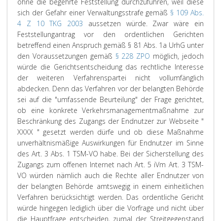
ohne die begehrte Feststellung durchzuführen, weil diese
sich der Gefahr einer Verwaltungsstrafe gemäß
§ 109 Abs.
4 Z 10 TKG 2003
aussetzen würde. Zwar wäre ein
Feststellungantrag vor den ordentlichen Gerichten
betreffend einen Anspruch gemäß § 81 Abs. 1a UrhG unter
den Voraussetzungen gemäß
§ 228 ZPO
möglich, jedoch
würde die Gerichtsentscheidung das rechtliche Interesse
der weiteren Verfahrenspartei nicht vollumfänglich
abdecken. Denn das Verfahren vor der belangten Behörde
sei auf die "umfassende Beurteilung" der Frage gerichtet,
ob eine konkrete Verkehrsmanagementmaßnahme zur
Beschränkung des Zugangs der Endnutzer zur Webseite "
XXXX " gesetzt werden dürfe und ob diese Maßnahme
unverhältnismäßige Auswirkungen für Endnutzer im Sinne
des Art. 3 Abs. 1 TSM-VO habe. Bei der Sicherstellung des
Zugangs zum offenen Internet nach Art. 5 iVm Art. 3 TSM-
VO würden nämlich auch die Rechte aller Endnutzer von
der belangten Behörde amtswegig in einem einheitlichen
Verfahren berücksichtigt werden. Das ordentliche Gericht
würde hingegen lediglich über die Vorfrage und nicht über
die Hauptfrage entscheiden, zumal der Streitgegenstand