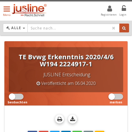
Menü
öffnen/schließen
Registrieren
Login
Menü
DROPDOWN: GEWÄHLTER WERT IST ALLE
ALLE
TE Bvwg Erkenntnis 2020/4/6
W194 2224917-1
JUSLINE Entscheidung
Veröffentlicht am 06.04.2020
beobachten
merken