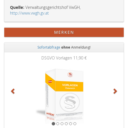
Quelle:
Verwaltungsgerichtshof VwGH,
http://www.vwgh.gv.at
MERKEN
Sofortabfrage
ohne
Anmeldung!
Zurück
Weit
Grundbuchauszug
11,90 €