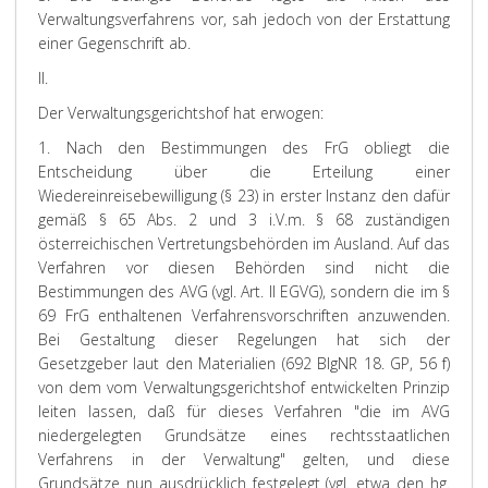
Verwaltungsverfahrens vor, sah jedoch von der Erstattung
einer Gegenschrift ab.
II.
Der Verwaltungsgerichtshof hat erwogen:
1. Nach den Bestimmungen des FrG obliegt die
Entscheidung über die Erteilung einer
Wiedereinreisebewilligung (§ 23) in erster Instanz den dafür
gemäß § 65 Abs. 2 und 3 i.V.m. § 68 zuständigen
österreichischen Vertretungsbehörden im Ausland. Auf das
Verfahren vor diesen Behörden sind nicht die
Bestimmungen des AVG (vgl. Art. II EGVG), sondern die im §
69 FrG enthaltenen Verfahrensvorschriften anzuwenden.
Bei Gestaltung dieser Regelungen hat sich der
Gesetzgeber laut den Materialien (692 BlgNR 18. GP, 56 f)
von dem vom Verwaltungsgerichtshof entwickelten Prinzip
leiten lassen, daß für dieses Verfahren "die im AVG
niedergelegten Grundsätze eines rechtsstaatlichen
Verfahrens in der Verwaltung" gelten, und diese
Grundsätze nun ausdrücklich festgelegt (vgl. etwa den hg.