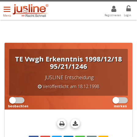
Menü
DROPDOWN: GEWÄHLTER WERT IST ALLE
ALLE
öffnen/schließen
Registrieren
Login
Menü
TE Vwgh Erkenntnis 1998/12/18
95/21/1246
JUSLINE Entscheidung
Veröffentlicht am 18.12.1998
beobachten
merken