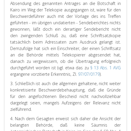
Absendung des genannten Antrages an die Botschaft in
Kairo im Weg der Telekopie ausgegangen ist, wäre für den
Beschwerdeführer auch mit der Vorlage des ins Treffen
geführten - im übrigen undatierten - Sendeberichtes nichts
gewonnen, läßt doch ein derartiger Sendebericht nicht
den zwingenden Schluß zu, daß eine Schriftsatzkopie
tatsächlich beim Adressaten zum Ausdruck gelangt ist.
Demzufolge hat sich ein Einschreiter, der einen Schriftsatz
an die Behörde mittels Telekopierer abgesendet hat,
danach zu vergewissern, ob die Übertragung erfolgreich
durchgeführt worden ist (vgl. etwa das zu
§ 13 Abs. 1 AVG
ergangene vorzitierte Erkenntnis, Zl.
97/07/0179
).
3. Schließlich ist auch die allgemein gehaltene, nicht weiter
konkretisierte Beschwerdebehauptung, daß die Gründe
für den angefochtenen Bescheid nicht nachvollziehbar
dargelegt seien, mangels Aufzeigens der Relevanz nicht
zielführend.
4. Nach dem Gesagten erweist sich daher die Ansicht der
belangten Behörde, daß keine Säumnis der