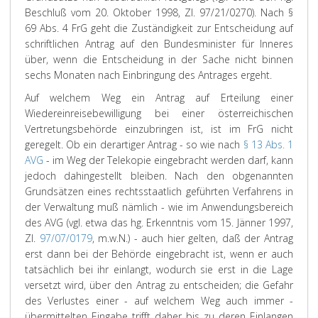
Beschluß vom 20. Oktober 1998, Zl. 97/21/0270). Nach §
69 Abs. 4 FrG geht die Zuständigkeit zur Entscheidung auf
schriftlichen Antrag auf den Bundesminister für Inneres
über, wenn die Entscheidung in der Sache nicht binnen
sechs Monaten nach Einbringung des Antrages ergeht.
Auf welchem Weg ein Antrag auf Erteilung einer
Wiedereinreisebewilligung bei einer österreichischen
Vertretungsbehörde einzubringen ist, ist im FrG nicht
geregelt. Ob ein derartiger Antrag - so wie nach
§ 13 Abs. 1
AVG
- im Weg der Telekopie eingebracht werden darf, kann
jedoch dahingestellt bleiben. Nach den obgenannten
Grundsätzen eines rechtsstaatlich geführten Verfahrens in
der Verwaltung muß nämlich - wie im Anwendungsbereich
des AVG (vgl. etwa das hg. Erkenntnis vom 15. Jänner 1997,
Zl.
97/07/0179
, m.w.N.) - auch hier gelten, daß der Antrag
erst dann bei der Behörde eingebracht ist, wenn er auch
tatsächlich bei ihr einlangt, wodurch sie erst in die Lage
versetzt wird, über den Antrag zu entscheiden; die Gefahr
des Verlustes einer - auf welchem Weg auch immer -
übermittelten Eingabe trifft daher bis zu deren Einlangen