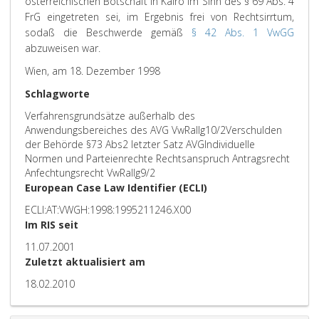
österreichischen Botschaft in Kairo im Sinn des § 69 Abs. 4
FrG eingetreten sei, im Ergebnis frei von Rechtsirrtum,
sodaß die Beschwerde gemäß
§ 42 Abs. 1 VwGG
abzuweisen war.
Wien, am 18. Dezember 1998
Schlagworte
Verfahrensgrundsätze außerhalb des
Anwendungsbereiches des AVG VwRallg10/2Verschulden
der Behörde §73 Abs2 letzter Satz AVGIndividuelle
Normen und Parteienrechte Rechtsanspruch Antragsrecht
Anfechtungsrecht VwRallg9/2
European Case Law Identifier (ECLI)
ECLI:AT:VWGH:1998:1995211246.X00
Im RIS seit
11.07.2001
Zuletzt aktualisiert am
18.02.2010