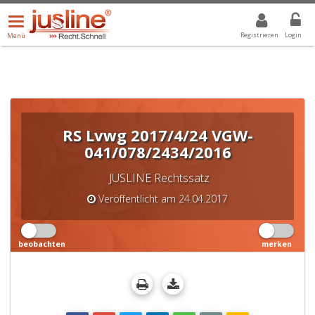
Menü
DROPDOWN: GEWÄHLTER WERT IST ALLE
ALLE
öffnen/schließen
Registrieren
Login
Menü
RS Lvwg 2017/4/24 VGW-
041/078/2434/2016
JUSLINE Rechtssatz
Veröffentlicht am 24.04.2017
beobachten
merken