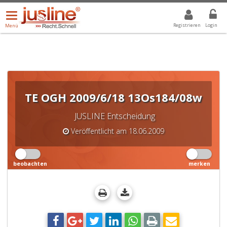
Menü
DROPDOWN: GEWÄHLTER WERT IST ALLE
ALLE
öffnen/schließen
Registrieren
Login
Menü
TE OGH 2009/6/18 13Os184/08w
JUSLINE Entscheidung
Veröffentlicht am 18.06.2009
beobachten
merken