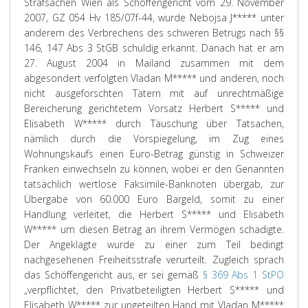
Strafsachen Wien als Schöffengericht vom 29. November
2007, GZ 054 Hv 185/07f-44, wurde Nebojsa J***** unter
anderem des Verbrechens des schweren Betrugs nach §§
146, 147 Abs 3 StGB schuldig erkannt. Danach hat er am
27. August 2004 in Mailand zusammen mit dem
abgesondert verfolgten Vladan M***** und anderen, noch
nicht ausgeforschten Tätern mit auf unrechtmäßige
Bereicherung gerichtetem Vorsatz Herbert S***** und
Elisabeth W***** durch Täuschung über Tatsachen,
nämlich durch die Vorspiegelung, im Zug eines
Wohnungskaufs einen Euro-Betrag günstig in Schweizer
Franken einwechseln zu können, wobei er den Genannten
tatsächlich wertlose Faksimile-Banknoten übergab, zur
Übergabe von 60.000 Euro Bargeld, somit zu einer
Handlung verleitet, die Herbert S***** und Elisabeth
W***** um diesen Betrag an ihrem Vermögen schädigte.
Der Angeklagte wurde zu einer zum Teil bedingt
nachgesehenen Freiheitsstrafe verurteilt. Zugleich sprach
das Schöffengericht aus, er sei gemäß
§ 369 Abs 1 StPO
„verpflichtet, den Privatbeteiligten Herbert S***** und
Elisabeth W***** zur ungeteilten Hand mit Vladan M*****