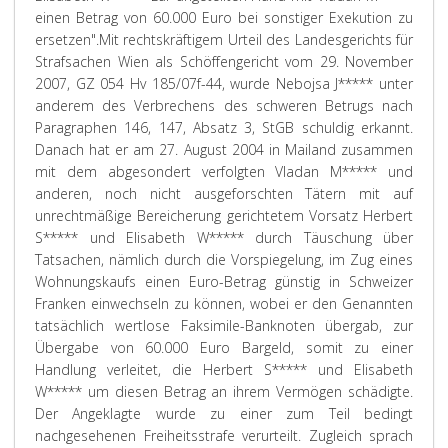
einen Betrag von 60.000 Euro bei sonstiger Exekution zu
ersetzen".
Mit rechtskräftigem Urteil des Landesgerichts für
Strafsachen Wien als Schöffengericht vom 29. November
2007, GZ 054 Hv 185/07f-44, wurde Nebojsa J***** unter
anderem des Verbrechens des schweren Betrugs nach
Paragraphen 146, 147, Absatz 3, StGB schuldig erkannt.
Danach hat er am 27. August 2004 in Mailand zusammen
mit dem abgesondert verfolgten Vladan M***** und
anderen, noch nicht ausgeforschten Tätern mit auf
unrechtmäßige Bereicherung gerichtetem Vorsatz Herbert
S***** und Elisabeth W***** durch Täuschung über
Tatsachen, nämlich durch die Vorspiegelung, im Zug eines
Wohnungskaufs einen Euro-Betrag günstig in Schweizer
Franken einwechseln zu können, wobei er den Genannten
tatsächlich wertlose Faksimile-Banknoten übergab, zur
Übergabe von 60.000 Euro Bargeld, somit zu einer
Handlung verleitet, die Herbert S***** und Elisabeth
W***** um diesen Betrag an ihrem Vermögen schädigte.
Der Angeklagte wurde zu einer zum Teil bedingt
nachgesehenen Freiheitsstrafe verurteilt. Zugleich sprach