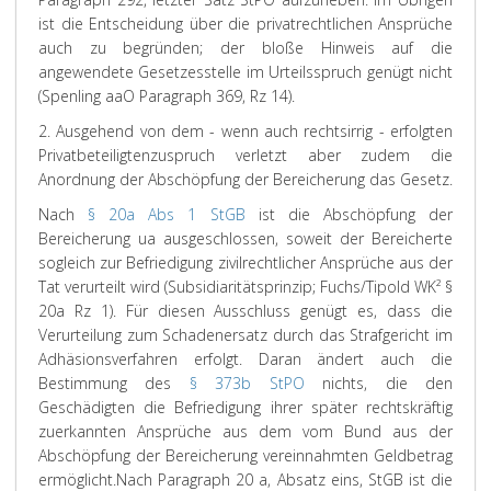
ist die Entscheidung über die privatrechtlichen Ansprüche
auch zu begründen; der bloße Hinweis auf die
angewendete Gesetzesstelle im Urteilsspruch genügt nicht
(Spenling aaO Paragraph 369, Rz 14).
2. Ausgehend von dem - wenn auch rechtsirrig - erfolgten
Privatbeteiligtenzuspruch verletzt aber zudem die
Anordnung der Abschöpfung der Bereicherung das Gesetz.
Nach
§ 20a Abs 1 StGB
ist die Abschöpfung der
Bereicherung ua ausgeschlossen, soweit der Bereicherte
sogleich zur Befriedigung zivilrechtlicher Ansprüche aus der
Tat verurteilt wird (Subsidiaritätsprinzip; Fuchs/Tipold WK² §
20a Rz 1). Für diesen Ausschluss genügt es, dass die
Verurteilung zum Schadenersatz durch das Strafgericht im
Adhäsionsverfahren erfolgt. Daran ändert auch die
Bestimmung des
§ 373b StPO
nichts, die den
Geschädigten die Befriedigung ihrer später rechtskräftig
zuerkannten Ansprüche aus dem vom Bund aus der
Abschöpfung der Bereicherung vereinnahmten Geldbetrag
ermöglicht.
Nach Paragraph 20 a, Absatz eins, StGB ist die