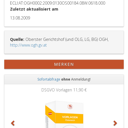
ECLI:AT:OGH0002:2009:0130OS00184.08W.0618.000
Zuletzt aktualisiert am
13.08.2009
Quelle:
Oberster Gerichtshof (und OLG, LG, BG) OGH,
http://www.ogh.gv.at
MERKEN
Sofortabfrage
ohne
Anmeldung!
Zurück
Weit
1,90 €
Grundbuchauszug
11,90