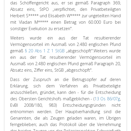
das Schöffengericht aus, er sei gemäß Paragraph 369,
Absatz eins, StPO „verpflichtet, den Privatbeteiligten
Herbert S***** und Elisabeth W***** zur ungeteilten Hand
mit Vladan M***** einen Betrag von 60.000 Euro bei
sonstiger Exekution zu ersetzen".
Weiters wurde ein aus der Tat resultierender
Vermögensvorteil im Ausmaß von 2.480 englischen Pfund
gemäß
§ 20 Abs 1 Z 1 StGB
„abgeschöpft".
Weiters wurde
ein aus der Tat resultierender Vermögensvorteil im
Ausmaß von 2.480 englischen Pfund gemäß Paragraph 20,
Absatz eins, Ziffer eins, StGB „abgeschöpft".
Dass der Zuspruch an die Betrugsopfer auf deren
Erklärung, sich dem Verfahren als Privatbeteiligte
anzuschließen, gründet, kann den - für die Entscheidung
des Obersten Gerichtshofs maßgeblichen - (
13 Os 86/07g
,
EvBl 2008/180, 983) Entscheidungsgründen nicht
entnommen werden. Der Hauptverhandlung sind die
Genannten, die als Zeugen geladen waren, im Übrigen
ferngeblieben; auch das Protokoll über die Vernehmung
der beiden Zeugen vor der Polizeiinspektion Schweinfurth