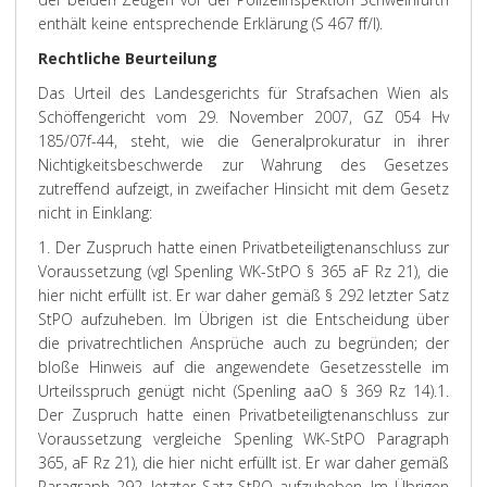
enthält keine entsprechende Erklärung (S 467 ff/I).
Rechtliche Beurteilung
Das Urteil des Landesgerichts für Strafsachen Wien als
Schöffengericht vom 29. November 2007, GZ 054 Hv
185/07f-44, steht, wie die Generalprokuratur in ihrer
Nichtigkeitsbeschwerde zur Wahrung des Gesetzes
zutreffend aufzeigt, in zweifacher Hinsicht mit dem Gesetz
nicht in Einklang:
1. Der Zuspruch hatte einen Privatbeteiligtenanschluss zur
Voraussetzung (vgl Spenling WK-StPO § 365 aF Rz 21), die
hier nicht erfüllt ist. Er war daher gemäß § 292 letzter Satz
StPO aufzuheben. Im Übrigen ist die Entscheidung über
die privatrechtlichen Ansprüche auch zu begründen; der
bloße Hinweis auf die angewendete Gesetzesstelle im
Urteilsspruch genügt nicht (Spenling aaO § 369 Rz 14).
1.
Der Zuspruch hatte einen Privatbeteiligtenanschluss zur
Voraussetzung vergleiche Spenling WK-StPO Paragraph
365, aF Rz 21), die hier nicht erfüllt ist. Er war daher gemäß
Paragraph 292, letzter Satz StPO aufzuheben. Im Übrigen