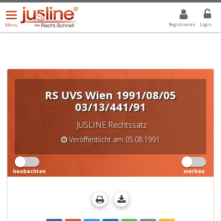
Menü
DROPDOWN: GEWÄHLTER WERT IST ALLE
ALLE
öffnen/schließen
Registrieren
Login
Menü
RS UVS Wien 1991/08/05
03/13/441/91
JUSLINE Rechtssatz
Veröffentlicht am 05.08.1991
beobachten
merken