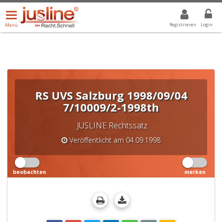
Menü
DROPDOWN: GEWÄHLTER WERT IST ALLE
ALLE
öffnen/schließen
Registrieren
Login
Menü
RS UVS Salzburg 1998/09/04
7/10009/2-1998th
JUSLINE Rechtssatz
Veröffentlicht am 04.09.1998
beobachten
merken