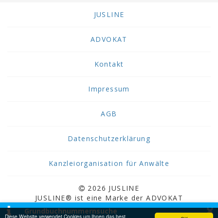
JUSLINE
ADVOKAT
Kontakt
Impressum
AGB
Datenschutzerklärung
Kanzleiorganisation für Anwälte
2026 JUSLINE
JUSLINE® ist eine Marke der ADVOKAT
×
Unternehmensberatung Greiter & Greiter GmbH.
Grundbuchnummernsuche
Diese Website verwendet Cookies um Ihnen das best