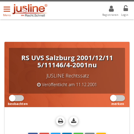
Menü
DROPDOWN: GEWÄHLTER WERT IST ALLE
ALLE
öffnen/schließen
Registrieren
Login
Menü
RS UVS Salzburg 2001/12/11
5/11146/4-2001nu
JUSLINE Rechtssatz
Veröffentlicht am 11.12.2001
beobachten
merken