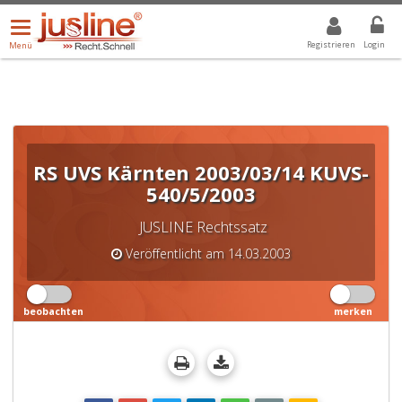
Menü
DROPDOWN: GEWÄHLTER WERT IST ALLE
ALLE
öffnen/schließen
Registrieren
Login
Menü
RS UVS Kärnten 2003/03/14 KUVS-
540/5/2003
JUSLINE Rechtssatz
Veröffentlicht am 14.03.2003
beobachten
merken