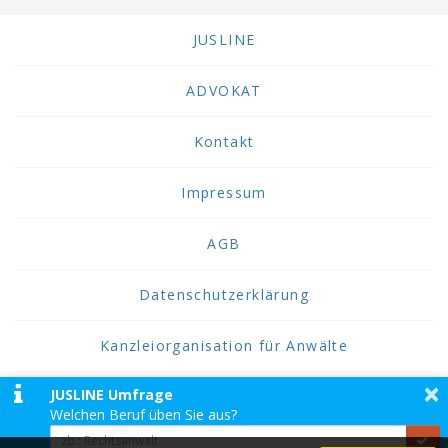
JUSLINE
ADVOKAT
Kontakt
Impressum
AGB
Datenschutzerklärung
Kanzleiorganisation für Anwälte
×
JUSLINE Umfrage
2026 JUSLINE
Welchen Beruf üben Sie aus?
JUSLINE® ist eine Marke der ADVOKAT
Unternehmensberatung Greiter & Greiter GmbH.