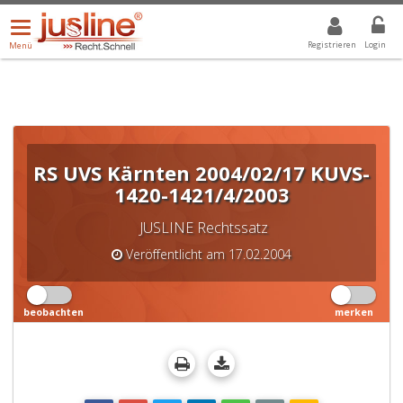
Menü
DROPDOWN: GEWÄHLTER WERT IST ALLE
ALLE
öffnen/schließen
Registrieren
Login
Menü
RS UVS Kärnten 2004/02/17 KUVS-
1420-1421/4/2003
JUSLINE Rechtssatz
Veröffentlicht am 17.02.2004
beobachten
merken