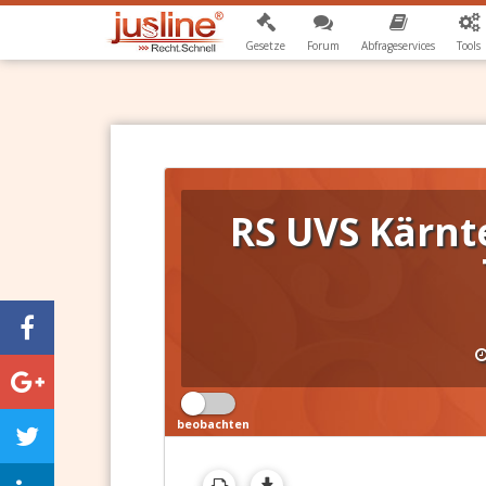
Gesetze
Forum
Abfrageservices
Tools
RS UVS Kärnt
beobachten