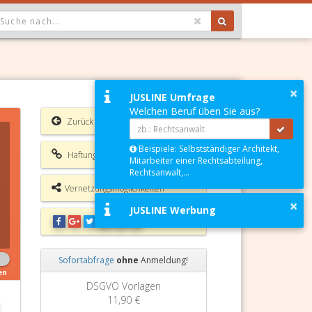
OPDOWN: GEWÄHLTER WERT IST ALLE
×
JUSLINE Umfrage
Welchen Beruf üben Sie aus?
Zurück
Beispiele: Selbstständiger Architekt,
Haftungsausschluss
Mitarbeiter einer Rechtsabteilung,
Rechtsanwalt,...
Vernetzungsmöglichkeiten
×
JUSLINE Werbung
Sofortabfrage
ohne
Anmeldung!
en
Zurück
Weiter
DSGVO Vorlagen
11,90 €