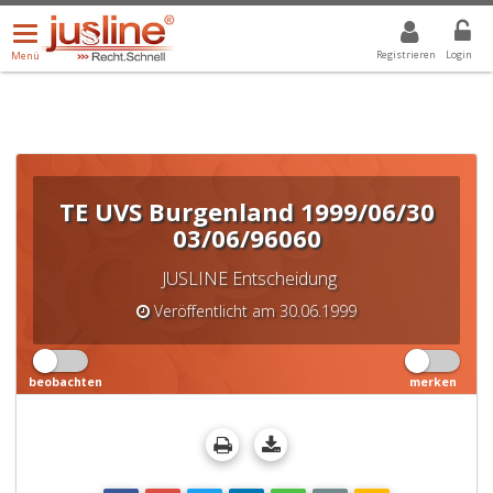
Menü
DROPDOWN: GEWÄHLTER WERT IST ALLE
ALLE
öffnen/schließen
Registrieren
Login
Menü
TE UVS Burgenland 1999/06/30
03/06/96060
JUSLINE Entscheidung
Veröffentlicht am 30.06.1999
beobachten
merken