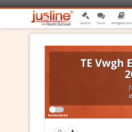
Gesetze
Forum
Abfrageservices
TE Vwgh E
2
J
beobachten