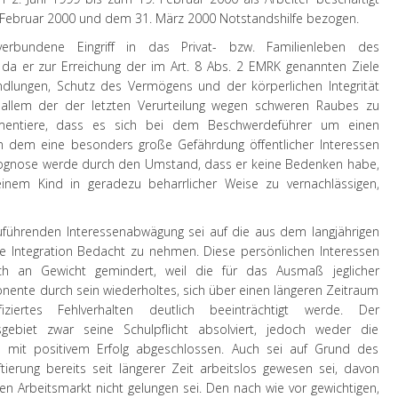
Februar 2000 und dem 31. März 2000 Notstandshilfe bezogen.
erbundene Eingriff in das Privat- bzw. Familienleben des
, da er zur Erreichung der im Art. 8 Abs. 2 EMRK genannten Ziele
andlungen, Schutz des Vermögens und der körperlichen Integrität
 allem der der letzten Verurteilung wegen schweren Raubes zu
mentiere, dass es sich bei dem Beschwerdeführer um einen
n dem eine besonders große Gefährdung öffentlicher Interessen
rognose werde durch den Umstand, dass er keine Bedenken habe,
einem Kind in geradezu beharrlicher Weise zu vernachlässigen,
uführenden Interessenabwägung sei auf die aus dem langjährigen
re Integration Bedacht zu nehmen. Diese persönlichen Interessen
ch an Gewicht gemindert, weil die für das Ausmaß jeglicher
onente durch sein wiederholtes, sich über einen längeren Zeitraum
iziertes Fehlverhalten deutlich beeinträchtigt werde. Der
ebiet zwar seine Schulpflicht absolviert, jedoch weder die
 mit positivem Erfolg abgeschlossen. Auch sei auf Grund des
ierung bereits seit längerer Zeit arbeitslos gewesen sei, davon
en Arbeitsmarkt nicht gelungen sei. Den nach wie vor gewichtigen,