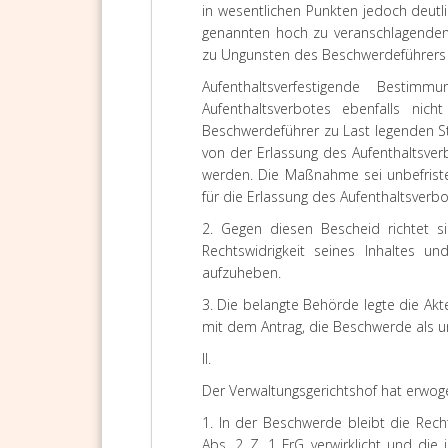
in wesentlichen Punkten jedoch deut
genannten hoch zu veranschlagenden 
zu Ungunsten des Beschwerdeführers 
Aufenthaltsverfestigende Besti
Aufenthaltsverbotes ebenfalls ni
Beschwerdeführer zu Last legenden S
von der Erlassung des Aufenthaltsv
werden. Die Maßnahme sei unbefriste
für die Erlassung des Aufenthaltsver
2. Gegen diesen Bescheid richtet 
Rechtswidrigkeit seines Inhaltes und
aufzuheben.
3. Die belangte Behörde legte die Akt
mit dem Antrag, die Beschwerde als 
II.
Der Verwaltungsgerichtshof hat erwog
1. In der Beschwerde bleibt die Rec
Abs. 2 Z. 1 FrG verwirklicht und die 