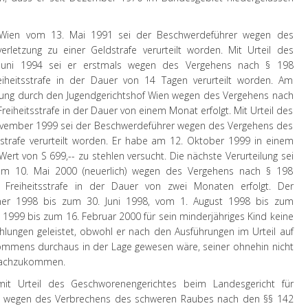
es Wien vom 13. Mai 1991 sei der Beschwerdeführer wegen des
erletzung zu einer Geldstrafe verurteilt worden. Mit Urteil des
 Juni 1994 sei er erstmals wegen des Vergehens nach § 198
iheitsstrafe in der Dauer von 14 Tagen verurteilt worden. Am
teilung durch den Jugendgerichtshof Wien wegen des Vergehens nach
reiheitsstrafe in der Dauer von einem Monat erfolgt. Mit Urteil des
ovember 1999 sei der Beschwerdeführer wegen des Vergehens des
dstrafe verurteilt worden. Er habe am 12. Oktober 1999 in einem
ert von S 699,-- zu stehlen versucht. Die nächste Verurteilung sei
am 10. Mai 2000 (neuerlich) wegen des Vergehens nach § 198
Freiheitsstrafe in der Dauer von zwei Monaten erfolgt. Der
ner 1998 bis zum 30. Juni 1998, vom 1. August 1998 bis zum
 1999 bis zum 16. Februar 2000 für sein minderjähriges Kind keine
lungen geleistet, obwohl er nach den Ausführungen im Urteil auf
mmens durchaus in der Lage gewesen wäre, seiner ohnehin nicht
 nachzukommen.
mit Urteil des Geschworenengerichtes beim Landesgericht für
2 wegen des Verbrechens des schweren Raubes nach den §§ 142