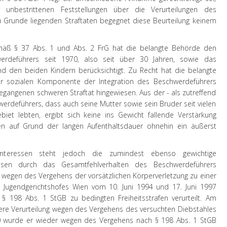
nbestrittenen Feststellungen über die Verurteilungen des
 Grunde liegenden Straftaten begegnet diese Beurteilung keinem
mäß § 37 Abs. 1 und Abs. 2 FrG hat die belangte Behörde den
werdeführers seit 1970, also seit über 30 Jahren, sowie das
 den beiden Kindern berücksichtigt. Zu Recht hat die belangte
r sozialen Komponente der Integration des Beschwerdeführers
egangenen schweren Straftat hingewiesen. Aus der - als zutreffend
erdeführers, dass auch seine Mutter sowie sein Bruder seit vielen
biet lebten, ergibt sich keine ins Gewicht fallende Verstärkung
nen auf Grund der langen Aufenthaltsdauer ohnehin ein äußerst
 Interessen steht jedoch die zumindest ebenso gewichtige
eressen durch das Gesamtfehlverhalten des Beschwerdeführers
wegen des Vergehens der vorsätzlichen Körperverletzung zu einer
des Jugendgerichtshofes Wien vom 10. Juni 1994 und 17. Juni 1997
 198 Abs. 1 StGB zu bedingten Freiheitsstrafen verurteilt. Am
ere Verurteilung wegen des Vergehens des versuchten Diebstahles
00 wurde er wieder wegen des Vergehens nach § 198 Abs. 1 StGB