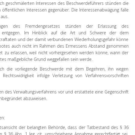
lich geschmälerten Interessen des Beschwerdeführers stünden die
öffentlichen Interessen gegenüber. Die Interessenabwägung falle
aus.
mmungen des Fremdengesetzes stünden der Erlassung des
cht entgegen. Im Hinblick auf die Art und Schwere der dem
traftaten und der damit verbundenen Wiederholungsgefahr könne
erbotes auch nicht im Rahmen des Ermessens Abstand genommen
t zu erlassen, weil nicht vorhergesehen werden könne, wann der
botes maßgebliche Grund weggefallen sein werde.
sich die vorliegende Beschwerde mit dem Begehren, ihn wegen
 Rechtswidrigkeit infolge Verletzung von Verfahrensvorschriften
en des Verwaltungsverfahrens vor und erstattete eine Gegenschrift
unbegründet abzuweisen.
en:
htsansicht der belangten Behörde, dass der Tatbestand des § 36
in § 36 Abs. 1 leg. cit. umschriebene Annahme gerechtfertigt sei,