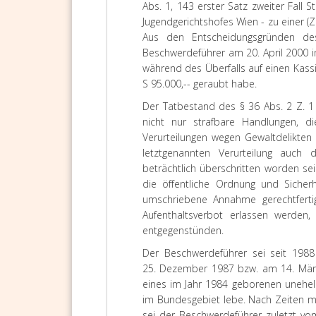
Abs. 1, 143 erster Satz zweiter Fall
Jugendgerichtshofes Wien - zu einer (Zu
Aus den Entscheidungsgründen des
Beschwerdeführer am 20. April 2000 i
während des Überfalls auf einen Kass
S 95.000,-- geraubt habe.
Der Tatbestand des § 36 Abs. 2 Z. 1 
nicht nur strafbare Handlungen, d
Verurteilungen wegen Gewaltdelikten
letztgenannten Verurteilung auch
beträchtlich überschritten worden se
die öffentliche Ordnung und Siche
umschriebene Annahme gerechtferti
Aufenthaltsverbot erlassen werd
entgegenstünden.
Der Beschwerdeführer sei seit 1988
25. Dezember 1987 bzw. am 14. März
eines im Jahr 1984 geborenen uneheli
im Bundesgebiet lebe. Nach Zeiten me
sei der Beschwerdeführer zuletzt vom