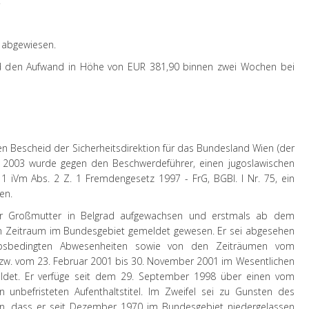
:
 abgewiesen.
 den Aufwand in Höhe von EUR 381,90 binnen zwei Wochen bei
n Bescheid der Sicherheitsdirektion für das Bundesland Wien (der
 2003 wurde gegen den Beschwerdeführer, einen jugoslawischen
1 iVm Abs. 2 Z. 1 Fremdengesetz 1997 - FrG, BGBl. I Nr. 75, ein
en.
ner Großmutter in Belgrad aufgewachsen und erstmals ab dem
n Zeitraum im Bundesgebiet gemeldet gewesen. Er sei abgesehen
aubsbedingten Abwesenheiten sowie von den Zeiträumen vom
bzw. vom 23. Februar 2001 bis 30. November 2001 im Wesentlichen
det. Er verfüge seit dem 29. September 1998 über einen vom
unbefristeten Aufenthaltstitel. Im Zweifel sei zu Gunsten des
, dass er seit Dezember 1970 im Bundesgebiet niedergelassen