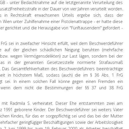
 StGB - unter Bedachtnahme auf die letztgenannte Verurteilung des
satz)Freiheitsstrafe in der Dauer von vier Jahren verurteilt worden.
 in Rechtskraft erwachsenen Urteils ergebe sich, dass der
n Wien unter Zuhilfenahme einer Pistolenattrappe - er hatte diese
ier gerichtet und die Herausgabe von "Fünftausendern" gefordert -
FrG sei in zweifacher Hinsicht erfüllt, weil dem Beschwerdeführer
ie auf der gleichen schädlichen Neigung beruhten (mehrfache
 bzw. wegen Vermögensdelikten) zur Last lägen, sondern bei der
 das in der genannten Gesetzesstelle normierte Strafausmaß
i. Das Gesamtfehlverhalten des Beschwerdeführers beeinträchtige
rheit in höchstem Maß, sodass (auch) die im § 36 Abs. 1 FrG
gt sei. In einem solchen Fall könne gegen einen Fremden ein
en, wenn dem nicht die Bestimmungen der §§ 37 und 38 FrG
 mit Radmila S. verheiratet. Dieser Ehe entstammten zwei am
 1991 geborene Kinder. Der Beschwerdeführer sei weiters Vater
chen Kindes, für das er sorgepflichtig sei und das bei der Mutter
hrfacher geringfügiger Beschäftigungen sowie der Arbeitslosigkeit
 2. Juni 1999 bis zum 19. Februar 2000 als Arbeiter beschäftigt