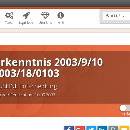
DR
ALLE
Tools
Legal.Tech
Über Uns
Hilfe
rkenntnis 2003/9/10
003/18/0103
USLINE Entscheidung
Veröffentlicht am 10.09.2003
merk
DSGVO Vorlagen
11,90 €