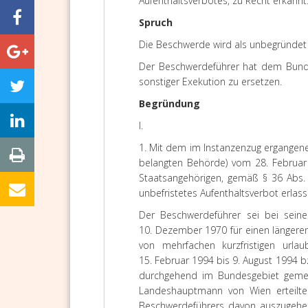
Aufenthaltsverbotes, zu Recht erkannt
Spruch
Die Beschwerde wird als unbegründet
Der Beschwerdeführer hat dem Bund
sonstiger Exekution zu ersetzen.
Begründung
I.
1. Mit dem im Instanzenzug ergangene
belangten Behörde) vom 28. Februar
Staatsangehörigen, gemäß § 36 Abs. 
unbefristetes Aufenthaltsverbot erlass
Der Beschwerdeführer sei bei sei
10. Dezember 1970 für einen längere
von mehrfachen kurzfristigen url
15. Februar 1994 bis 9. August 1994 
durchgehend im Bundesgebiet gemel
Landeshauptmann von Wien erteilten 
Beschwerdeführers davon auszugehen