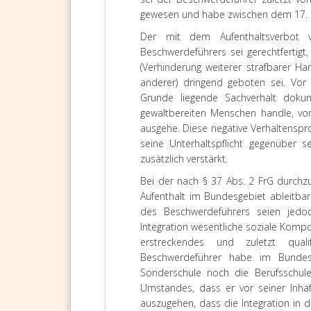
gewesen und habe zwischen dem 17. 
Der mit dem Aufenthaltsverbot v
Beschwerdeführers sei gerechtfertigt
(Verhinderung weiterer strafbarer H
anderer) dringend geboten sei. Vor
Grunde liegende Sachverhalt doku
gewaltbereiten Menschen handle, vo
ausgehe. Diese negative Verhaltensp
seine Unterhaltspflicht gegenüber s
zusätzlich verstärkt.
Bei der nach § 37 Abs. 2 FrG durchz
Aufenthalt im Bundesgebiet ableitba
des Beschwerdeführers seien jedo
Integration wesentliche soziale Komp
erstreckendes und zuletzt qualif
Beschwerdeführer habe im Bundesg
Sonderschule noch die Berufsschule
Umstandes, dass er vor seiner Inhaft
auszugehen, dass die Integration in d