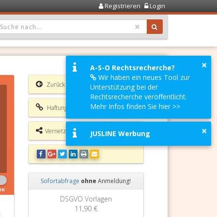
Registrieren
Login
OPDOWN: GEWÄHLTER WERT IST ALLE
×
A-S-O Rechtsrecherche?
Wir haben ein neues Tool zur
Zurück
Unterstützung bei der
Rechtsrecherche veröffentlicht.
Mehr Infos finden Sie hier >>
Haftungsausschluss
×
Vernetzungsmöglichkeiten
JUSLINE Werbung
Sofortabfrage
ohne
Anmeldung!
en
Zurück
Weiter
Grundbuchauszug
11,90 €