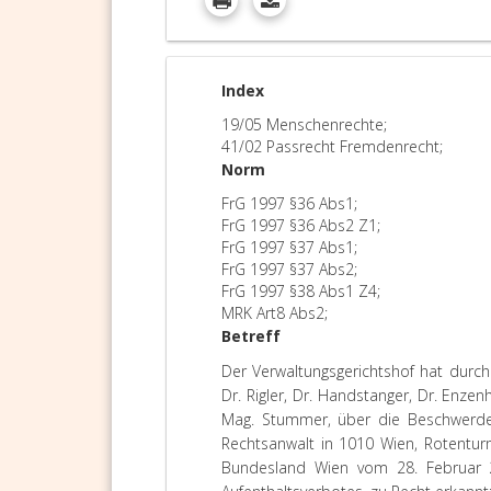
Index
19/05 Menschenrechte;
41/02 Passrecht Fremdenrecht;
Norm
FrG 1997 §36 Abs1;
FrG 1997 §36 Abs2 Z1;
FrG 1997 §37 Abs1;
FrG 1997 §37 Abs2;
FrG 1997 §38 Abs1 Z4;
MRK Art8 Abs2;
Betreff
Der Verwaltungsgerichtshof hat durch
Dr. Rigler, Dr. Handstanger, Dr. Enzen
Mag. Stummer, über die Beschwerde 
Rechtsanwalt in 1010 Wien, Rotentur
Bundesland Wien vom 28. Februar 20