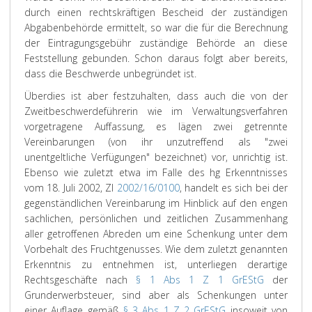
durch einen rechtskräftigen Bescheid der zuständigen
Abgabenbehörde ermittelt, so war die für die Berechnung
der Eintragungsgebühr zuständige Behörde an diese
Feststellung gebunden. Schon daraus folgt aber bereits,
dass die Beschwerde unbegründet ist.
Überdies ist aber festzuhalten, dass auch die von der
Zweitbeschwerdeführerin wie im Verwaltungsverfahren
vorgetragene Auffassung, es lägen zwei getrennte
Vereinbarungen (von ihr unzutreffend als "zwei
unentgeltliche Verfügungen" bezeichnet) vor, unrichtig ist.
Ebenso wie zuletzt etwa im Falle des hg Erkenntnisses
vom 18. Juli 2002, Zl
2002/16/0100
, handelt es sich bei der
gegenständlichen Vereinbarung im Hinblick auf den engen
sachlichen, persönlichen und zeitlichen Zusammenhang
aller getroffenen Abreden um eine Schenkung unter dem
Vorbehalt des Fruchtgenusses. Wie dem zuletzt genannten
Erkenntnis zu entnehmen ist, unterliegen derartige
Rechtsgeschäfte nach
§ 1 Abs 1 Z 1 GrEStG
der
Grunderwerbsteuer, sind aber als Schenkungen unter
einer Auflage gemäß
§ 3 Abs 1 Z 2 GrEStG
insoweit von