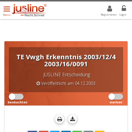
Menü
DROPDOWN: GEWÄHLTER WERT IST ALLE
ALLE
öffnen/schließen
Registrieren
Login
Menü
TE Vwgh Erkenntnis 2003/12/4
2003/16/0091
JUSLINE Entscheidung
Veröffentlicht am 04.12.2003
beobachten
merken