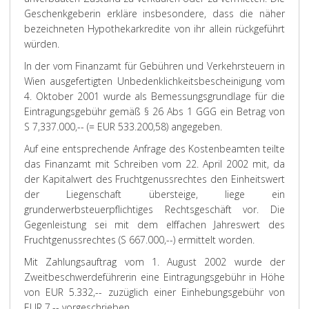
Geschenkgeberin erkläre insbesondere, dass die näher
bezeichneten Hypothekarkredite von ihr allein rückgeführt
würden.
In der vom Finanzamt für Gebühren und Verkehrsteuern in
Wien ausgefertigten Unbedenklichkeitsbescheinigung vom
4. Oktober 2001 wurde als Bemessungsgrundlage für die
Eintragungsgebühr gemäß § 26 Abs 1 GGG ein Betrag von
S 7,337.000,-- (= EUR 533.200,58) angegeben.
Auf eine entsprechende Anfrage des Kostenbeamten teilte
das Finanzamt mit Schreiben vom 22. April 2002 mit, da
der Kapitalwert des Fruchtgenussrechtes den Einheitswert
der Liegenschaft übersteige, liege ein
grunderwerbsteuerpflichtiges Rechtsgeschäft vor. Die
Gegenleistung sei mit dem elffachen Jahreswert des
Fruchtgenussrechtes (S 667.000,--) ermittelt worden.
Mit Zahlungsauftrag vom 1. August 2002 wurde der
Zweitbeschwerdeführerin eine Eintragungsgebühr in Höhe
von EUR 5.332,-- zuzüglich einer Einhebungsgebühr von
EUR 7,-- vorgeschrieben.