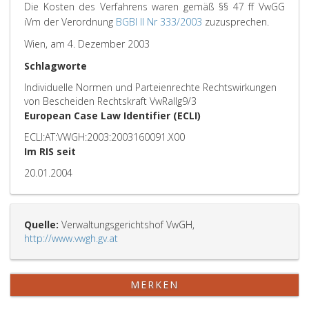
Die Kosten des Verfahrens waren gemäß §§ 47 ff VwGG
iVm der Verordnung
BGBl II Nr 333/2003
zuzusprechen.
Wien, am 4. Dezember 2003
Schlagworte
Individuelle Normen und Parteienrechte Rechtswirkungen
von Bescheiden Rechtskraft VwRallg9/3
European Case Law Identifier (ECLI)
ECLI:AT:VWGH:2003:2003160091.X00
Im RIS seit
20.01.2004
Quelle:
Verwaltungsgerichtshof VwGH,
http://www.vwgh.gv.at
MERKEN