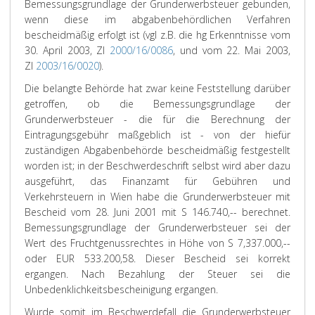
Bemessungsgrundlage der Grunderwerbsteuer gebunden,
wenn diese im abgabenbehördlichen Verfahren
bescheidmäßig erfolgt ist (vgl z.B. die hg Erkenntnisse vom
30. April 2003, Zl
2000/16/0086
, und vom 22. Mai 2003,
Zl
2003/16/0020
).
Die belangte Behörde hat zwar keine Feststellung darüber
getroffen, ob die Bemessungsgrundlage der
Grunderwerbsteuer - die für die Berechnung der
Eintragungsgebühr maßgeblich ist - von der hiefür
zuständigen Abgabenbehörde bescheidmäßig festgestellt
worden ist; in der Beschwerdeschrift selbst wird aber dazu
ausgeführt, das Finanzamt für Gebühren und
Verkehrsteuern in Wien habe die Grunderwerbsteuer mit
Bescheid vom 28. Juni 2001 mit S 146.740,-- berechnet.
Bemessungsgrundlage der Grunderwerbsteuer sei der
Wert des Fruchtgenussrechtes in Höhe von S 7,337.000,--
oder EUR 533.200,58. Dieser Bescheid sei korrekt
ergangen. Nach Bezahlung der Steuer sei die
Unbedenklichkeitsbescheinigung ergangen.
Wurde somit im Beschwerdefall die Grunderwerbsteuer