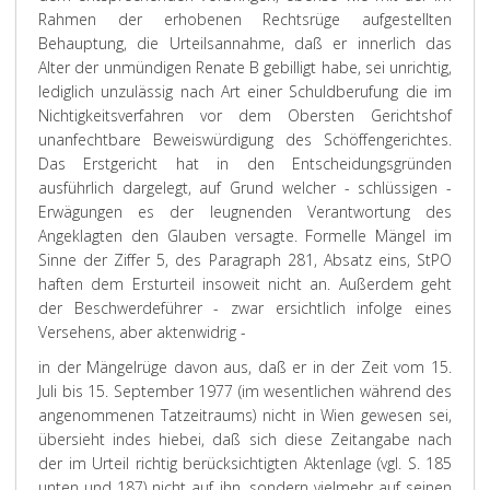
Rahmen der erhobenen Rechtsrüge aufgestellten
Behauptung, die Urteilsannahme, daß er innerlich das
Alter der unmündigen Renate B gebilligt habe, sei unrichtig,
lediglich unzulässig nach Art einer Schuldberufung die im
Nichtigkeitsverfahren vor dem Obersten Gerichtshof
unanfechtbare Beweiswürdigung des Schöffengerichtes.
Das Erstgericht hat in den Entscheidungsgründen
ausführlich dargelegt, auf Grund welcher - schlüssigen -
Erwägungen es der leugnenden Verantwortung des
Angeklagten den Glauben versagte. Formelle Mängel im
Sinne der Ziffer 5, des Paragraph 281, Absatz eins, StPO
haften dem Ersturteil insoweit nicht an. Außerdem geht
der Beschwerdeführer - zwar ersichtlich infolge eines
Versehens, aber aktenwidrig -
in der Mängelrüge davon aus, daß er in der Zeit vom 15.
Juli bis 15. September 1977 (im wesentlichen während des
angenommenen Tatzeitraums) nicht in Wien gewesen sei,
übersieht indes hiebei, daß sich diese Zeitangabe nach
der im Urteil richtig berücksichtigten Aktenlage (vgl. S. 185
unten und 187) nicht auf ihn, sondern vielmehr auf seinen