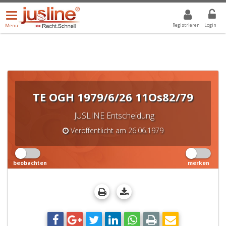
Menü
DROPDOWN: GEWÄHLTER WERT IST ALLE
ALLE
öffnen/schließen
Registrieren
Login
Menü
TE OGH 1979/6/26 11Os82/79
JUSLINE Entscheidung
Veröffentlicht am 26.06.1979
beobachten
merken