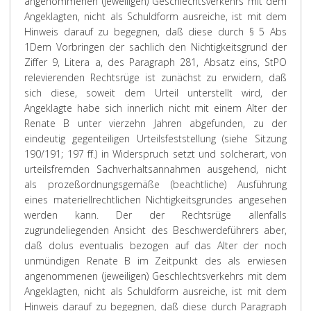
angenommenen (jeweiligen) Geschlechtsverkehrs mit dem
Angeklagten, nicht als Schuldform ausreiche, ist mit dem
Hinweis darauf zu begegnen, daß diese durch § 5 Abs
1
Dem Vorbringen der sachlich den Nichtigkeitsgrund der
Ziffer 9, Litera a, des Paragraph 281, Absatz eins, StPO
relevierenden Rechtsrüge ist zunächst zu erwidern, daß
sich diese, soweit dem Urteil unterstellt wird, der
Angeklagte habe sich innerlich nicht mit einem Alter der
Renate B unter vierzehn Jahren abgefunden, zu der
eindeutig gegenteiligen Urteilsfeststellung (siehe Sitzung
190/191; 197 ff.) in Widerspruch setzt und solcherart, von
urteilsfremden Sachverhaltsannahmen ausgehend, nicht
als prozeßordnungsgemäße (beachtliche) Ausführung
eines materiellrechtlichen Nichtigkeitsgrundes angesehen
werden kann. Der der Rechtsrüge allenfalls
zugrundeliegenden Ansicht des Beschwerdeführers aber,
daß dolus eventualis bezogen auf das Alter der noch
unmündigen Renate B im Zeitpunkt des als erwiesen
angenommenen (jeweiligen) Geschlechtsverkehrs mit dem
Angeklagten, nicht als Schuldform ausreiche, ist mit dem
Hinweis darauf zu begegnen, daß diese durch Paragraph