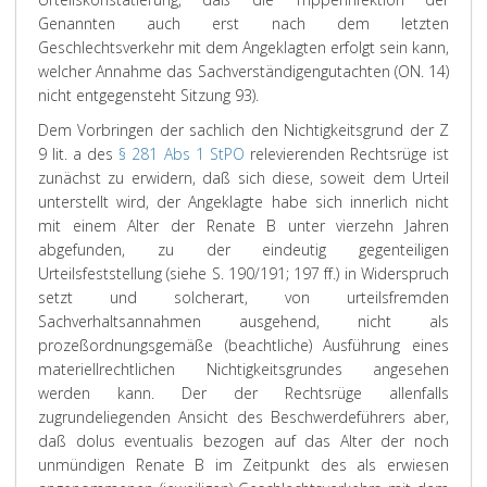
Genannten auch erst nach dem letzten
Geschlechtsverkehr mit dem Angeklagten erfolgt sein kann,
welcher Annahme das Sachverständigengutachten (ON. 14)
nicht entgegensteht Sitzung 93).
Dem Vorbringen der sachlich den Nichtigkeitsgrund der Z
9 lit. a des
§ 281 Abs 1 StPO
relevierenden Rechtsrüge ist
zunächst zu erwidern, daß sich diese, soweit dem Urteil
unterstellt wird, der Angeklagte habe sich innerlich nicht
mit einem Alter der Renate B unter vierzehn Jahren
abgefunden, zu der eindeutig gegenteiligen
Urteilsfeststellung (siehe S. 190/191; 197 ff.) in Widerspruch
setzt und solcherart, von urteilsfremden
Sachverhaltsannahmen ausgehend, nicht als
prozeßordnungsgemäße (beachtliche) Ausführung eines
materiellrechtlichen Nichtigkeitsgrundes angesehen
werden kann. Der der Rechtsrüge allenfalls
zugrundeliegenden Ansicht des Beschwerdeführers aber,
daß dolus eventualis bezogen auf das Alter der noch
unmündigen Renate B im Zeitpunkt des als erwiesen