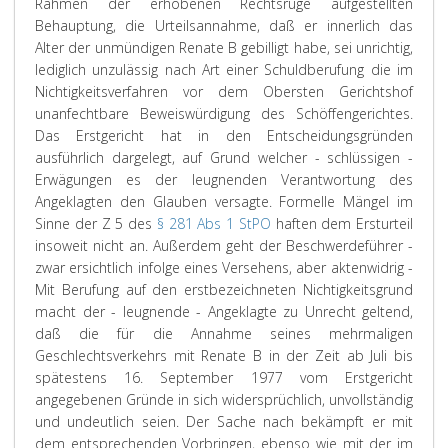
Rahmen der erhobenen Rechtsrüge aufgestellten
Behauptung, die Urteilsannahme, daß er innerlich das
Alter der unmündigen Renate B gebilligt habe, sei unrichtig,
lediglich unzulässig nach Art einer Schuldberufung die im
Nichtigkeitsverfahren vor dem Obersten Gerichtshof
unanfechtbare Beweiswürdigung des Schöffengerichtes.
Das Erstgericht hat in den Entscheidungsgründen
ausführlich dargelegt, auf Grund welcher - schlüssigen -
Erwägungen es der leugnenden Verantwortung des
Angeklagten den Glauben versagte. Formelle Mängel im
Sinne der Z 5 des
§ 281 Abs 1 StPO
haften dem Ersturteil
insoweit nicht an. Außerdem geht der Beschwerdeführer -
zwar ersichtlich infolge eines Versehens, aber aktenwidrig -
Mit Berufung auf den erstbezeichneten Nichtigkeitsgrund
macht der - leugnende - Angeklagte zu Unrecht geltend,
daß die für die Annahme seines mehrmaligen
Geschlechtsverkehrs mit Renate B in der Zeit ab Juli bis
spätestens 16. September 1977 vom Erstgericht
angegebenen Gründe in sich widersprüchlich, unvollständig
und undeutlich seien. Der Sache nach bekämpft er mit
dem entsprechenden Vorbringen, ebenso wie mit der im