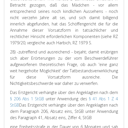
Betracht gezogen, daß das Mädchen - vor allem
entsprechend seines noch kindlichen Aussehens - noch
nicht vierzehn Jahre alt sei, und sich damit billigend
innerlich abgefunden, hat das Schöffengericht die für die
Annahme dieser Vorsatzform in tatsächlicher und
rechtlicher Hinsicht erforderlichen Komponenten (siehe RZ
1979/20; vergleiche auch Harbich, RZ 1979 S.
28) -zutreffend und ausreichend - bejaht; damit erübrigen
sich aber Erörterungen zu der vom Beschwerdeführer
aufgeworfenen theoretischen Frage, ob auch 'eine ganz
weit hergeholte Möglichkeit' der Tatbestandsverwirklichung
für diese Vorsatzform ausreiche. Die
Nichtigkeitsbeschwerde war daher zu verwerfen.
Das Erstgericht verhängte über den Angeklagten nach dem
§ 206 Abs 1 StGB
unter Anwendung des
§ 41 Abs 1 Z 4
StGB
Das Erstgericht verhängte über den Angeklagten nach
dem Paragraph 206, Absatz eins, StGB unter Anwendung
des Paragraph 41, Absatz eins, Ziffer 4, StGB
eine Freiheitsstrafe in der Dauer von 6 Monaten und sah