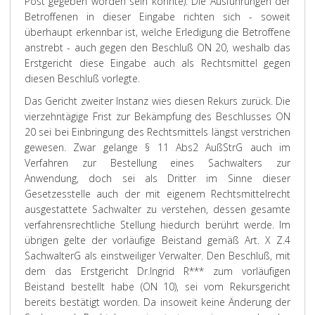
Post gegeben worden sein konnte). Die Ausführungen der
Betroffenen in dieser Eingabe richten sich - soweit
überhaupt erkennbar ist, welche Erledigung die Betroffene
anstrebt - auch gegen den Beschluß ON 20, weshalb das
Erstgericht diese Eingabe auch als Rechtsmittel gegen
diesen Beschluß vorlegte.
Das Gericht zweiter Instanz wies diesen Rekurs zurück. Die
vierzehntägige Frist zur Bekämpfung des Beschlusses ON
20 sei bei Einbringung des Rechtsmittels längst verstrichen
gewesen. Zwar gelange § 11 Abs2 AußStrG auch im
Verfahren zur Bestellung eines Sachwalters zur
Anwendung, doch sei als Dritter im Sinne dieser
Gesetzesstelle auch der mit eigenem Rechtsmittelrecht
ausgestattete Sachwalter zu verstehen, dessen gesamte
verfahrensrechtliche Stellung hiedurch berührt werde. Im
übrigen gelte der vorläufige Beistand gemäß Art. X Z.4
SachwalterG als einstweiliger Verwalter. Den Beschluß, mit
dem das Erstgericht Dr.Ingrid R*** zum vorläufigen
Beistand bestellt habe (ON 10), sei vom Rekursgericht
bereits bestätigt worden. Da insoweit keine Änderung der