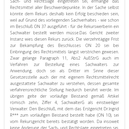
Sach- und Rechtslage eingetreten sei, ermangle das
Rechtsmittel aller Beschwerdepunkte. In der Sache selbst
könnte dem Rekurs deshalb kein Erfolg beschieden sein,
weil auf Grund des vorliegenden Sachverhaltes - wie schon
im Beschluß ON 37 ausgeführt - für die Rekurswerberin ein
Sachwalter bestellt werden müsse.
Das Gericht zweiter
Instanz wies diesen Rekurs zurück. Die vierzehntägige Frist
zur Bekämpfung des Beschlusses ON 20 sei bei
Einbringung des Rechtsmittels längst verstrichen gewesen.
Zwar gelange Paragraph 11, Abs2 AußStrG auch im
Verfahren zur Bestellung eines Sachwalters zur
Anwendung, doch sei als Dritter im Sinne dieser
Gesetzesstelle auch der mit eigenem Rechtsmittelrecht
ausgestattete Sachwalter zu verstehen, dessen gesamte
verfahrensrechtliche Stellung hiedurch berührt werde. Im
übrigen gelte der vorläufige Beistand gemäß Artikel
römisch zehn, Ziffer 4, SachwalterG als einstweiliger
Verwalter. Den Beschluß, mit dem das Erstgericht Dr.Ingrid
R*** zum vorläufigen Beistand bestellt habe (ON 10), sei
vom Rekursgericht bereits bestätigt worden. Da insoweit
keine Änderung der Sach- und Rechtslage eingetreten sei,