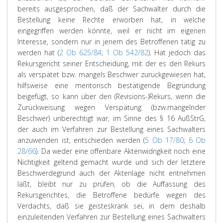
bereits ausgesprochen, daß der Sachwalter durch die
Bestellung keine Rechte erworben hat, in welche
eingegriffen werden könnte, weil er nicht im eigenen
Interesse, sondern nur in jenem des Betroffenen tätig zu
werden hat (
2 Ob 625/84
;
1 Ob 542/82
). Hat jedoch das
Rekursgericht seiner Entscheidung, mit der es den Rekurs
als verspätet bzw. mangels Beschwer zurückgewiesen hat,
hilfsweise eine meritorisch bestätigende Begründung
beigefügt, so kann über den (Revisions-)Rekurs, wenn die
Zurückweisung wegen Verspätung (bzw.mangelnder
Beschwer) unberechtigt war, im Sinne des § 16 AußStrG,
der auch im Verfahren zur Bestellung eines Sachwalters
anzuwenden ist, entschieden werden (
5 Ob 17/80
;
6 Ob
28/66
). Da weder eine offenbare Aktenwidrigkeit noch eine
Nichtigkeit geltend gemacht wurde und sich der letztere
Beschwerdegrund auch der Aktenlage nicht entnehmen
läßt, bleibt nur zu prüfen, ob die Auffassung des
Rekursgerichtes, die Betroffene bedürfe wegen des
Verdachts, daß sie geisteskrank sei, in dem deshalb
einzuleitenden Verfahren zur Bestellung eines Sachwalters