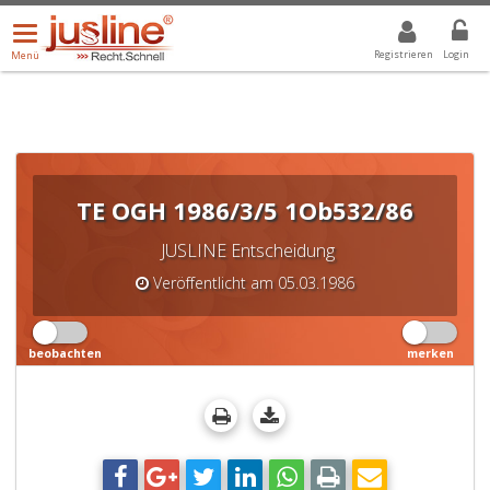
Menü
DROPDOWN: GEWÄHLTER WERT IST ALLE
ALLE
öffnen/schließen
Registrieren
Login
Menü
TE OGH 1986/3/5 1Ob532/86
JUSLINE Entscheidung
Veröffentlicht am 05.03.1986
beobachten
merken