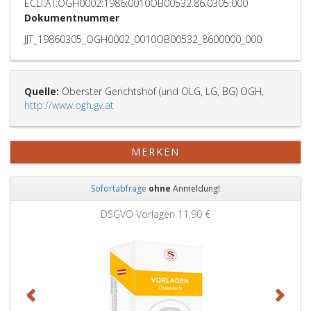
ECLI:AT:OGH0002:1986:0010OB00532.86.0305.000
Dokumentnummer
JJT_19860305_OGH0002_0010OB00532_8600000_000
Quelle:
Oberster Gerichtshof (und OLG, LG, BG) OGH,
http://www.ogh.gv.at
MERKEN
Sofortabfrage
ohne
Anmeldung!
Zurück
Weit
Grundbuchauszug
11,90 €