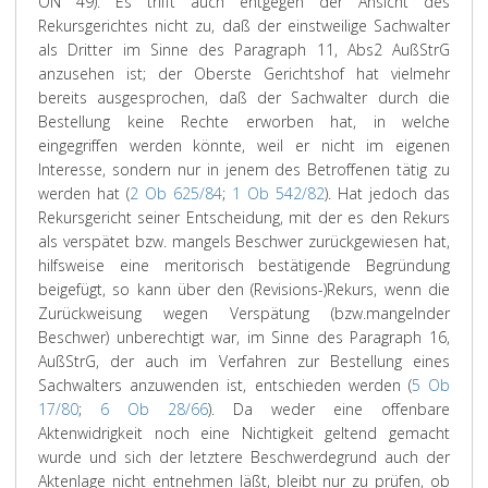
ON 49). Es trifft auch entgegen der Ansicht des
Rekursgerichtes nicht zu, daß der einstweilige Sachwalter
als Dritter im Sinne des Paragraph 11, Abs2 AußStrG
anzusehen ist; der Oberste Gerichtshof hat vielmehr
bereits ausgesprochen, daß der Sachwalter durch die
Bestellung keine Rechte erworben hat, in welche
eingegriffen werden könnte, weil er nicht im eigenen
Interesse, sondern nur in jenem des Betroffenen tätig zu
werden hat (
2 Ob 625/84
;
1 Ob 542/82
). Hat jedoch das
Rekursgericht seiner Entscheidung, mit der es den Rekurs
als verspätet bzw. mangels Beschwer zurückgewiesen hat,
hilfsweise eine meritorisch bestätigende Begründung
beigefügt, so kann über den (Revisions-)Rekurs, wenn die
Zurückweisung wegen Verspätung (bzw.mangelnder
Beschwer) unberechtigt war, im Sinne des Paragraph 16,
AußStrG, der auch im Verfahren zur Bestellung eines
Sachwalters anzuwenden ist, entschieden werden (
5 Ob
17/80
;
6 Ob 28/66
). Da weder eine offenbare
Aktenwidrigkeit noch eine Nichtigkeit geltend gemacht
wurde und sich der letztere Beschwerdegrund auch der
Aktenlage nicht entnehmen läßt, bleibt nur zu prüfen, ob