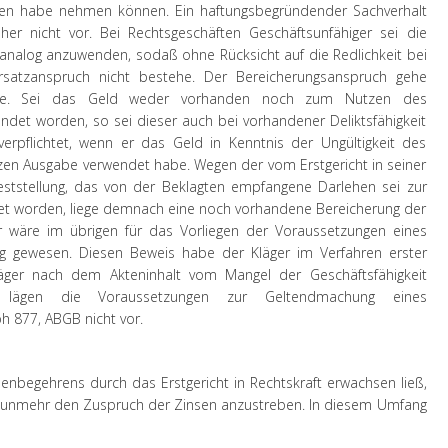
gten habe nehmen können. Ein haftungsbegründender Sachverhalt
er nicht vor. Bei Rechtsgeschäften Geschäftsunfähiger sei die
analog anzuwenden, sodaß ohne Rücksicht auf die Redlichkeit bei
rsatzanspruch nicht bestehe. Der Bereicherungsanspruch gehe
ene. Sei das Geld weder vorhanden noch zum Nutzen des
det worden, so sei dieser auch bei vorhandener Deliktsfähigkeit
rpflichtet, wenn er das Geld in Kenntnis der Ungültigkeit des
tzen Ausgabe verwendet habe. Wegen der vom Erstgericht in seiner
Feststellung, das von der Beklagten empfangene Darlehen sei zur
t worden, liege demnach eine noch vorhandene Bereicherung der
r wäre im übrigen für das Vorliegen der Voraussetzungen eines
ig gewesen. Diesen Beweis habe der Kläger im Verfahren erster
läger nach dem Akteninhalt vom Mangel der Geschäftsfähigkeit
 lägen die Voraussetzungen zur Geltendmachung eines
 877, ABGB nicht vor.
enbegehrens durch das Erstgericht in Rechtskraft erwachsen ließ,
anz nunmehr den Zuspruch der Zinsen anzustreben. In diesem Umfang