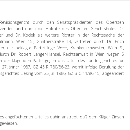
Revisionsgericht durch den Senatspräsidenten des Obersten
itzenden und durch die Hofräte des Obersten Gerichtshofes Dr.
er und Dr. Kodek als weitere Richter in der Rechtssache der
ufmann, Wien 15., Guntherstraße 13, vertreten durch Dr. Erich
der die beklagte Partei Inge W***, Krankenschwester, Wien 9.,
durch Dr. Robert Langer-Hansel, Rechtsanwalt in Wien, wegen S
on der klagenden Partei gegen das Urteil des Landesgerichtes für
 27.Jänner 1987, GZ 45 R 780/86-23, womit infolge Berufung der
ksgerichtes Liesing vom 25.Juli 1986, GZ 3 C 11/86-15, abgeändert
es angefochtenen Urteiles dahin anstrebt, daß dem Kläger Zinsen
gewiesen.