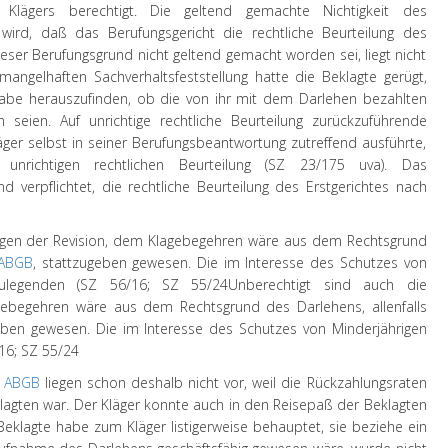
Klägers berechtigt. Die geltend gemachte Nichtigkeit des
t wird, daß das Berufungsgericht die rechtliche Beurteilung des
ieser Berufungsgrund nicht geltend gemacht worden sei, liegt nicht
angelhaften Sachverhaltsfeststellung hatte die Beklagte gerügt,
habe herauszufinden, ob die von ihr mit dem Darlehen bezahlten
 seien. Auf unrichtige rechtliche Beurteilung zurückzuführende
läger selbst in seiner Berufungsbeantwortung zutreffend ausführte,
unrichtigen rechtlichen Beurteilung (SZ 23/175 uva). Das
d verpflichtet, die rechtliche Beurteilung des Erstgerichtes nach
ngen der Revision, dem Klagebegehren wäre aus dem Rechtsgrund
 ABGB
, stattzugeben gewesen. Die im Interesse des Schutzes von
zulegenden (SZ 56/16; SZ 55/24
Unberechtigt sind auch die
gebegehren wäre aus dem Rechtsgrund des Darlehens, allenfalls
ben gewesen. Die im Interesse des Schutzes von Minderjährigen
16; SZ 55/24
2 ABGB
liegen schon deshalb nicht vor, weil die Rückzahlungsraten
agten war. Der Kläger konnte auch in den Reisepaß der Beklagten
Beklagte habe zum Kläger listigerweise behauptet, sie beziehe ein