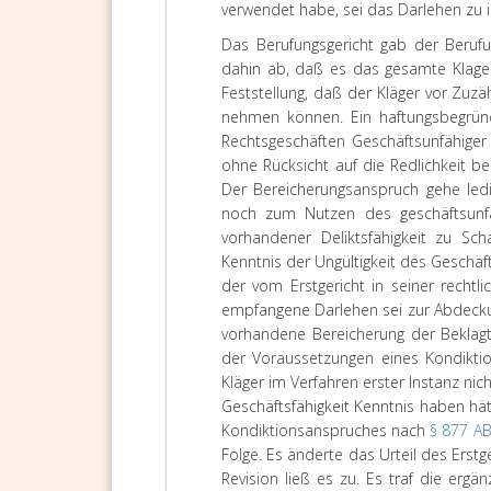
verwendet habe, sei das Darlehen zu 
Das Berufungsgericht gab der Berufu
dahin ab, daß es das gesamte Klageb
Feststellung, daß der Kläger vor Zuz
nehmen können. Ein haftungsbegrün
Rechtsgeschäften Geschäftsunfähiger
ohne Rücksicht auf die Redlichkeit b
Der Bereicherungsanspruch gehe led
noch zum Nutzen des geschäftsunf
vorhandener Deliktsfähigkeit zu Sc
Kenntnis der Ungültigkeit des Geschä
der vom Erstgericht in seiner rechtl
empfangene Darlehen sei zur Abdecku
vorhandene Bereicherung der Beklagt
der Voraussetzungen eines Kondikti
Kläger im Verfahren erster Instanz ni
Geschäftsfähigkeit Kenntnis haben h
Kondiktionsanspruches nach
§ 877 A
Folge. Es änderte das Urteil des Ers
Revision ließ es zu. Es traf die erg