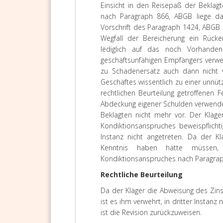
Einsicht in den Reisepaß der Bekla
nach Paragraph 866, ABGB liege dah
Vorschrift des Paragraph 1424, ABGB 
Wegfall der Bereicherung ein Rücke
lediglich auf das noch Vorhand
geschäftsunfähigen Empfängers verwen
zu Schadenersatz auch dann nicht ve
Geschäftes wissentlich zu einer unnü
rechtlichen Beurteilung getroffenen 
Abdeckung eigener Schulden verwende
Beklagten nicht mehr vor. Der Kläge
Kondiktionsanspruches beweispflicht
Instanz nicht angetreten. Da der K
Kenntnis haben hätte müssen,
Kondiktionsanspruches nach Paragraph
Rechtliche Beurteilung
Da der Kläger die Abweisung des Zins
ist es ihm verwehrt, in dritter Inst
ist die Revision zurückzuweisen.