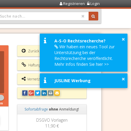
Registrieren
Login
OPDOWN: GEWÄHLTER WERT IST ALLE
×
A-S-O Rechtsrecherche?
Wir haben ein neues Tool zur
Zurück
Unterstützung bei der
Rechtsrecherche veröffentlicht.
Mehr Infos finden Sie hier >>
Haftungsausschluss
×
Vernetzungsmöglichkeiten
JUSLINE Werbung
en
Sofortabfrage
ohne
Anmeldung!
Zurück
Weiter
Grundbuchauszug
11,90 €