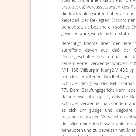
solches Einkommen, daß sie für die 
erstattet.
ua) Voraussetzungen des Par
die Rückzahlungsraten höher als das
Reisepaß der Beklagten Einsicht neh
behauptet, sie beziehe ein solches E
gewesen wäre, wurde nicht erstattet.
Berechtigt könnte aber der Bereic
zutreffend davon aus, daß der Ge
Rechtsgeschäftes erhalten hat, nur 
seinem Vorteil verwendet worden ist (
IV/1, 158; Wilburg in Klang2 VI 486; vgl
mit den erhaltenen Geldbeträgen 
Schulden getilgt wurden (vgl. Thoma
77). Dem Berufungsgericht kann aber
dafür beweispflichtig ist, daß die B
Schulden verwendet hat, sondern auch
es sich um gültige und klagbare 
materiellrechtlichen Vorschriften en
der allgemeine Rechtssatz ableiten,
behaupten und zu beweisen hat (MietS