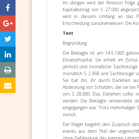
Im übrigen wird der Revision Folge 
Kapitalbetrag von S 27.000 abgespr
wird in diesem Umfang an das Pro
Entscheidung zurückverwiesen. Die Ko
Text
Begründung:
Die Beklagte ist am 14.5.1965 gebor
Elisabethspital. Sie erhielt im (Sch
jährlich) und monatliche Sachbezüge 
monatlich S 2.368 und Sachbezüge von
Sie bat ihn, ihr durch Darlehen aus
Abdeckung von Schulden, die sie bei 
von S 28.000. Das Darlehen sollte i
werden. Die Beklagte verwendete da
eingegangen war. Trotz mehrmaliger S
zurück.
Der Kläger begehrt den Zuspruch des
eventu aus dem Titel der ungerechtf
ohne Gefährdung des eigenen Lebensu