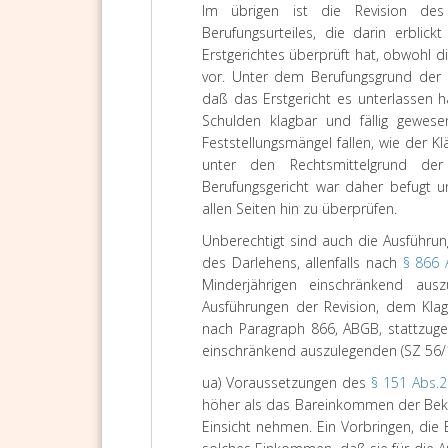
Im übrigen ist die Revision des 
Berufungsurteiles, die darin erblick
Erstgerichtes überprüft hat, obwohl d
vor. Unter dem Berufungsgrund der m
daß das Erstgericht es unterlassen 
Schulden klagbar und fällig gewesen
Feststellungsmängel fallen, wie der K
unter den Rechtsmittelgrund der 
Berufungsgericht war daher befugt un
allen Seiten hin zu überprüfen.
Unberechtigt sind auch die Ausführu
des Darlehens, allenfalls nach
§ 866
Minderjährigen einschränkend aus
Ausführungen der Revision, dem Kla
nach Paragraph 866, ABGB, stattzuge
einschränkend auszulegenden (SZ 56/
ua) Voraussetzungen des
§ 151 Abs.
höher als das Bareinkommen der Bekl
Einsicht nehmen. Ein Vorbringen, die 