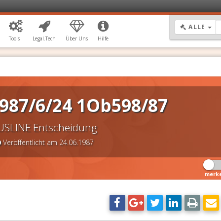
DR
ALLE
Tools
Legal.Tech
Über Uns
Hilfe
987/6/24 1Ob598/87
USLINE Entscheidung
Veröffentlicht am 24.06.1987
merk
DSGVO Vorlagen
11,90 €