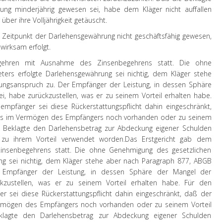
ng minderjährig gewesen sei, habe dem Kläger nicht auffallen
ber ihre Volljährigkeit getäuscht.
m Zeitpunkt der Darlehensgewährung nicht geschäftsfähig gewesen,
wirksam erfolgt.
gehren mit Ausnahme des Zinsenbegehrens statt. Die ohne
ters erfolgte Darlehensgewährung sei nichtig, dem Kläger stehe
ungsanspruch zu. Der Empfänger der Leistung, in dessen Sphäre
ei, habe zurückzustellen, was er zu seinem Vorteil erhalten habe.
empfänger sei diese Rückerstattungspflicht dahin eingeschränkt,
 was im Vermögen des Empfängers noch vorhanden oder zu seinem
e Beklagte den Darlehensbetrag zur Abdeckung eigener Schulden
zu ihrem Vorteil verwendet worden.
Das Erstgericht gab dem
nsenbegehrens statt. Die ohne Genehmigung des gesetzlichen
ung sei nichtig, dem Kläger stehe aber nach Paragraph 877, ABGB
r Empfänger der Leistung, in dessen Sphäre der Mangel der
ückzustellen, was er zu seinem Vorteil erhalten habe. Für den
r sei diese Rückerstattungspflicht dahin eingeschränkt, daß der
Vermögen des Empfängers noch vorhanden oder zu seinem Vorteil
lagte den Darlehensbetrag zur Abdeckung eigener Schulden