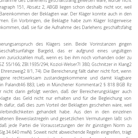
Aufnahme des Darlehens geschäftsfähig gewesen wäre, wurde nicht
agraph 151, Absatz 2, ABGB liegen schon deshalb nicht vor, weil
 Bareinkommen der Beklagten war. Der Kläger konnte auch in den
men. Ein Vorbringen, die Beklagte habe zum Kläger listigerweise
inkommen, daß sie für die Aufnahme des Darlehens geschäftsfähig
herungsanspruch des Klägers sein. Beide Vorinstanzen gingen
schäftsunfähige Bargeld, das er aufgrund eines ungültigen
dann zurückzahlen muß, wenn es bei ihm noch vorhanden oder zu
SZ 55/166; ZBl.1935/294; Koziol-Welser7I 380; Gschnitzer in Klang2
. Ehrenzweig2 II/1, 74). Die Bereicherung fällt daher nicht fort, wenn
eigene rechtswirksam zustandegekommene und damit klagbare
s in Palandt46 883; Lieb in Münchener Kommentar2 § 818 BGB Rz
 nicht darin gefolgt werden, daß der Bereicherungskläger auch
eklagte das Geld nicht nur erhalten und für die Begleichung von
 dafür, daß dies zum Vorteil der Beklagten geschehen wäre, weil
Verbindlichkeiten gehandelt habe. Aus den in den einzelnen
thaltenen Beweislastregeln und gesetzlichen Vermutungen läßt sich
 daß jede Partei die Voraussetzungen der ihr günstigen Norm zu
lg.34.640 mwN). Soweit nicht abweichende Regeln eingreifen, trägt