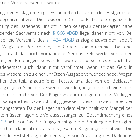
ihrem Vorteil verwendet worden.
ng der Beklagten Folge. Es änderte das Urteil des Erstgerichtes
egehren abwies. Die Revision ließ es zu. Es traf die ergänzende
ählung des Darlehens Einsicht in den Reisepaß der Beklagten habe
dender Sachverhalt nach
§ 866 ABGB
liege daher nicht vor. Bei
 sei die Vorschrift des
§ 1424 ABGB
analog anzuwenden, sodaß
ei Wegfall der Bereicherung ein Rückersatzanspruch nicht bestehe.
iglich auf das noch Vorhandene. Sei das Geld weder vorhanden
ähigen Empfängers verwendet worden, so sei dieser auch bei
hadenersatz auch dann nicht verpflichtet, wenn er das Geld in
ftes wissentlich zu einer unnützen Ausgabe verwendet habe. Wegen
ichen Beurteilung getroffenen Feststellung, das von der Beklagten
ng eigener Schulden verwendet worden, liege demnach eine noch
en nicht mehr vor. Der Kläger wäre im übrigen für das Vorliegen
onsanspruches beweispflichtig gewesen. Diesen Beweis habe der
cht angetreten. Da der Kläger nach dem Akteninhalt vom Mangel der
ätte müssen, lägen die Voraussetzungen zur Geltendmachung eines
BGB
nicht vor.
Das Berufungsgericht gab der Berufung der Beklagten
tgerichtes dahin ab, daß es das gesamte Klagebegehren abwies. Die
änzende Feststellung, daß der Kläger vor Zuzählung des Darlehens