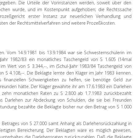
gegeben. Die Urteile der Vorinstanzen werden, soweit über den
ochen wurde, und im Kostenpunkt aufgehoben; die Rechtssache
zeßgericht erster Instanz zur neuerlichen Verhandlung und
sten der Rechtsmittelverfahren sind weitere Prozeßkosten.
en. Vom 14.9.1981 bis 13.9.1984 war sie Schwesternschülerin im
ul-)Jahr 1982/83 ein monatliches Taschengeld von S 1.605 (14mal
im Wert von S 3.344,--, im (Schul-)Jahr 1983/84 Taschengeld von
 S 4.108,--. Die Beklagte lernte den Kläger im Jahr 1983 kennen.
 finanziellen Schwierigkeiten zu helfen, sie benötige Geld zur
Freunden hätte. Der Kläger gewährte ihr am 17.6.1983 ein Darlehen
n zehn monatlichen Raten zu S 2.800 ab 1.7.1983 zurückbezahlt
s Darlehen zur Abdeckung von Schulden, die sie bei Freunden
tundung bezahlte die Beklagte bisher nur den Betrag von S 1.000
 Betrages von S 27.000 samt Anhang als Darlehensrückzahlung in
ertigten Bereicherung. Der Beklagten wäre es möglich gewesen,
nterhaltes die Darlehensraten zurückzuzahlen. Daß die Beklagte