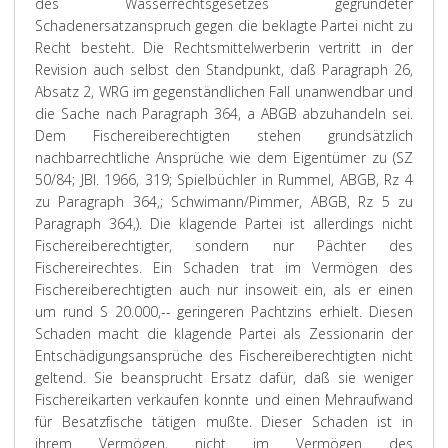
des Wasserrechtsgesetzes gegründeter
Schadenersatzanspruch gegen die beklagte Partei nicht zu
Recht besteht. Die Rechtsmittelwerberin vertritt in der
Revision auch selbst den Standpunkt, daß Paragraph 26,
Absatz 2, WRG im gegenständlichen Fall unanwendbar und
die Sache nach Paragraph 364, a ABGB abzuhandeln sei.
Dem Fischereiberechtigten stehen grundsätzlich
nachbarrechtliche Ansprüche wie dem Eigentümer zu (SZ
50/84; JBl. 1966, 319; Spielbüchler in Rummel, ABGB, Rz 4
zu Paragraph 364,; Schwimann/Pimmer, ABGB, Rz 5 zu
Paragraph 364,). Die klagende Partei ist allerdings nicht
Fischereiberechtigter, sondern nur Pächter des
Fischereirechtes. Ein Schaden trat im Vermögen des
Fischereiberechtigten auch nur insoweit ein, als er einen
um rund S 20.000,-- geringeren Pachtzins erhielt. Diesen
Schaden macht die klagende Partei als Zessionarin der
Entschädigungsansprüche des Fischereiberechtigten nicht
geltend. Sie beansprucht Ersatz dafür, daß sie weniger
Fischereikarten verkaufen konnte und einen Mehraufwand
für Besatzfische tätigen mußte. Dieser Schaden ist in
ihrem Vermögen, nicht im Vermögen des