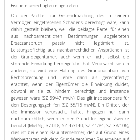
Fischereiberechtigten eingetreten.
Ob der Pächter zur Geltendmachung des in seinem
Vermögen eingetretenen Schadens berechtigt wäre, kann
dahin gestellt bleiben, weil die beklagte Partei für einen
aus nachbarrechtlichen Bestimmungen abgeleiteten
Ersatzanspruch passiv nicht legitimiert ist.
Leistungspflichtig aus nachbarrechtlichen Ansprüchen ist
der Grundeigentümer, auch wenn er nicht selbst die
störende Einwirkung herbeigeführt hat. Verursacht sie ein
anderer, so wird eine Haftung des Grundnachbarn von
Rechtsprechung und Lehre dann als gerechtfertigt
erachtet, wenn der Eigentümer die Einwirkung duldet,
obwohl er sie zu hindern berechtigt und imstande
gewesen wäre (SZ 59/47 mwN). Das gilt insbesondere für
den Besorgungsgehilfen (SZ 55/16 mwN). Ein Dritter, der
die Immission verursacht, haftet hingegen nur dann
nachbarrechtlich, wenn er den Grund für eigene Zwecke
benützt (MietSlg. 37.018; SZ 47/140; SZ 41/84; SZ 38/106);
dies ist bei einem Bauunternehmer, der auf Grund eines
Werkvertrages mit dem Grundeigentümer Bauarbeiten auf