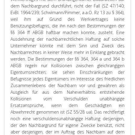
dem Nachbargrund durchführt, nicht der Fall (SZ 47/140;
EvBl. 1964/239; Schwimann/Pimmer, a.a.O. Rz 13 zu § 364),
weil ihm auf Grund des Werkvertrages keine
Benützungsbefugnis, die ihn nach den Bestimmungen der
§§ 364 ff ABGB haftbar machen könnte, zusteht. Eine
Ausdehnung der nachbarrechtlichen Haftung auf solche
Unternehmer könnte mit dem Sinn und Zweck des
Nachbarrechtes in keiner Weise mehr in Einklang gebracht
werden. Die Bestimmungen der §§ 364, 364 a und 364 b
ABGB regeln nur Kollisionen zwischen gleichrangigen
Eigentumsrechten; sie sehen Einschränkungen der
Befugnisse jedes Eigentümers im Interesse des friedlichen
Zusammenlebens der Nachbarn vor und gewähren als
Ausgleich für aus dem Naheverhältnis entstehende
Kollisionen vom Verschulden unabhängige
Ersatzansprüche, wenn dem Geschädigten ein
Abwehrrecht genommen ist (SZ 55/28 ua). Das rechtfertigt
noch eine verschuldensunabhängige Haftung desjenigen,
der den Nachbargrund für eigene Zwecke benützt, nicht
aber desjenigen, der im Auftrag des Nachbarn auf dem