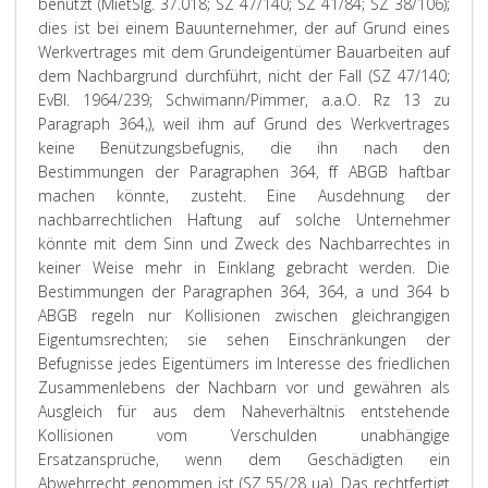
benützt (MietSlg. 37.018; SZ 47/140; SZ 41/84; SZ 38/106);
dies ist bei einem Bauunternehmer, der auf Grund eines
Werkvertrages mit dem Grundeigentümer Bauarbeiten auf
dem Nachbargrund durchführt, nicht der Fall (SZ 47/140;
EvBl. 1964/239; Schwimann/Pimmer, a.a.O. Rz 13 zu
Paragraph 364,), weil ihm auf Grund des Werkvertrages
keine Benützungsbefugnis, die ihn nach den
Bestimmungen der Paragraphen 364, ff ABGB haftbar
machen könnte, zusteht. Eine Ausdehnung der
nachbarrechtlichen Haftung auf solche Unternehmer
könnte mit dem Sinn und Zweck des Nachbarrechtes in
keiner Weise mehr in Einklang gebracht werden. Die
Bestimmungen der Paragraphen 364, 364, a und 364 b
ABGB regeln nur Kollisionen zwischen gleichrangigen
Eigentumsrechten; sie sehen Einschränkungen der
Befugnisse jedes Eigentümers im Interesse des friedlichen
Zusammenlebens der Nachbarn vor und gewähren als
Ausgleich für aus dem Naheverhältnis entstehende
Kollisionen vom Verschulden unabhängige
Ersatzansprüche, wenn dem Geschädigten ein
Abwehrrecht genommen ist (SZ 55/28 ua). Das rechtfertigt