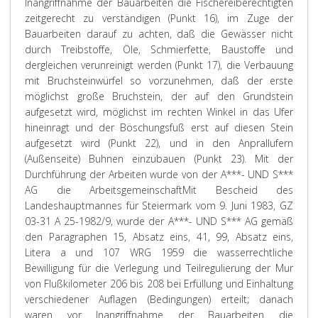
Inangriffnahme der Bauarbeiten die Fischereiberechtigten
zeitgerecht zu verständigen (Punkt 16), im Zuge der
Bauarbeiten darauf zu achten, daß die Gewässer nicht
durch Treibstoffe, Öle, Schmierfette, Baustoffe und
dergleichen verunreinigt werden (Punkt 17), die Verbauung
mit Bruchsteinwürfel so vorzunehmen, daß der erste
möglichst große Bruchstein, der auf den Grundstein
aufgesetzt wird, möglichst im rechten Winkel in das Ufer
hineinragt und der Böschungsfuß erst auf diesen Stein
aufgesetzt wird (Punkt 22), und in den Anprallufern
(Außenseite) Buhnen einzubauen (Punkt 23). Mit der
Durchführung der Arbeiten wurde von der A***- UND S***
AG die Arbeitsgemeinschaft
Mit Bescheid des
Landeshauptmannes für Steiermark vom 9. Juni 1983, GZ
03-31 A 25-1982/9, wurde der A***- UND S*** AG gemäß
den Paragraphen 15, Absatz eins, 41, 99, Absatz eins,
Litera a und 107 WRG 1959 die wasserrechtliche
Bewilligung für die Verlegung und Teilregulierung der Mur
von Flußkilometer 206 bis 208 bei Erfüllung und Einhaltung
verschiedener Auflagen (Bedingungen) erteilt; danach
waren vor Inangriffnahme der Bauarbeiten die