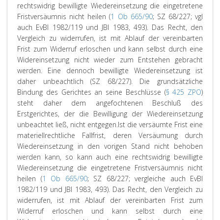
rechtswidrig bewilligte Wiedereinsetzung die eingetretene
Fristversäumnis nicht heilen (
1 Ob 665/90
; SZ 68/227; vgl
auch EvBl 1982/119 und JBl 1983, 493). Das Recht, den
Vergleich zu widerrufen, ist mit Ablauf der vereinbarten
Frist zum Widerruf erloschen und kann selbst durch eine
Widereinsetzung nicht wieder zum Entstehen gebracht
werden. Eine dennoch bewilligte Wiedereinsetzung ist
daher unbeachtlich (SZ 68/227). Die grundsätzliche
Bindung des Gerichtes an seine Beschlüsse (
§ 425 ZPO
)
steht daher dem angefochtenen Beschluß des
Erstgerichtes, der die Bewilligung der Wiedereinsetzung
unbeachtet ließ, nicht entgegen.
Ist die versäumte Frist eine
materiellrechtliche Fallfrist, deren Versäumung durch
Wiedereinsetzung in den vorigen Stand nicht behoben
werden kann, so kann auch eine rechtswidrig bewilligte
Wiedereinsetzung die eingetretene Fristversäumnis nicht
heilen (
1 Ob 665/90
; SZ 68/227; vergleiche auch EvBl
1982/119 und JBl 1983, 493). Das Recht, den Vergleich zu
widerrufen, ist mit Ablauf der vereinbarten Frist zum
Widerruf erloschen und kann selbst durch eine