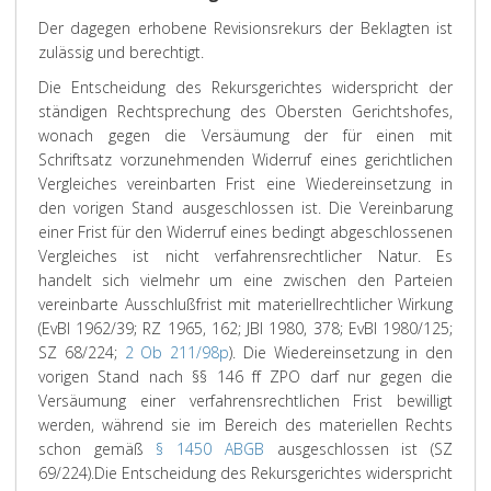
Der dagegen erhobene Revisionsrekurs der Beklagten ist
zulässig und berechtigt.
Die Entscheidung des Rekursgerichtes widerspricht der
ständigen Rechtsprechung des Obersten Gerichtshofes,
wonach gegen die Versäumung der für einen mit
Schriftsatz vorzunehmenden Widerruf eines gerichtlichen
Vergleiches vereinbarten Frist eine Wiedereinsetzung in
den vorigen Stand ausgeschlossen ist. Die Vereinbarung
einer Frist für den Widerruf eines bedingt abgeschlossenen
Vergleiches ist nicht verfahrensrechtlicher Natur. Es
handelt sich vielmehr um eine zwischen den Parteien
vereinbarte Ausschlußfrist mit materiellrechtlicher Wirkung
(EvBl 1962/39; RZ 1965, 162; JBl 1980, 378; EvBl 1980/125;
SZ 68/224;
2 Ob 211/98p
). Die Wiedereinsetzung in den
vorigen Stand nach §§ 146 ff ZPO darf nur gegen die
Versäumung einer verfahrensrechtlichen Frist bewilligt
werden, während sie im Bereich des materiellen Rechts
schon gemäß
§ 1450 ABGB
ausgeschlossen ist (SZ
69/224).
Die Entscheidung des Rekursgerichtes widerspricht