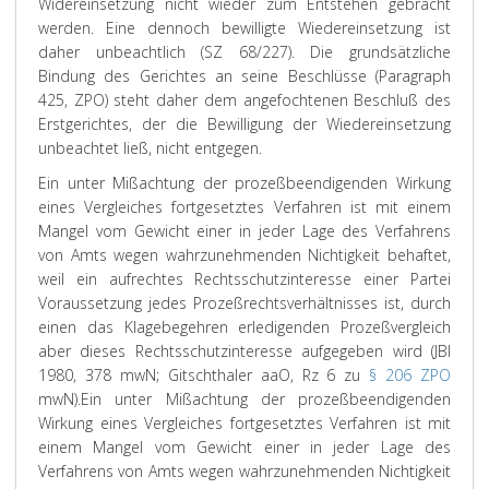
Widereinsetzung nicht wieder zum Entstehen gebracht
werden. Eine dennoch bewilligte Wiedereinsetzung ist
daher unbeachtlich (SZ 68/227). Die grundsätzliche
Bindung des Gerichtes an seine Beschlüsse (Paragraph
425, ZPO) steht daher dem angefochtenen Beschluß des
Erstgerichtes, der die Bewilligung der Wiedereinsetzung
unbeachtet ließ, nicht entgegen.
Ein unter Mißachtung der prozeßbeendigenden Wirkung
eines Vergleiches fortgesetztes Verfahren ist mit einem
Mangel vom Gewicht einer in jeder Lage des Verfahrens
von Amts wegen wahrzunehmenden Nichtigkeit behaftet,
weil ein aufrechtes Rechtsschutzinteresse einer Partei
Voraussetzung jedes Prozeßrechtsverhältnisses ist, durch
einen das Klagebegehren erledigenden Prozeßvergleich
aber dieses Rechtsschutzinteresse aufgegeben wird (JBl
1980, 378 mwN;
Gitschthaler
aaO, Rz 6 zu
§ 206 ZPO
mwN).
Ein unter Mißachtung der prozeßbeendigenden
Wirkung eines Vergleiches fortgesetztes Verfahren ist mit
einem Mangel vom Gewicht einer in jeder Lage des
Verfahrens von Amts wegen wahrzunehmenden Nichtigkeit