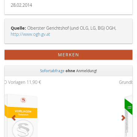
28.02.2014
Quelle:
Oberster Gerichtshof (und OLG, LG, BG) OGH,
http://www.ogh.gv.at
MERKEN
Sofortabfrage
ohne
Anmeldung!
Zurück
Weit
Grundbuchauszug
11,90 €