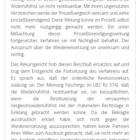
Widerrufsfrist sei nicht restituierbar. Mit ihrem ungenützten
Verstreichen werde der Prozeßvergleich wirksam und wirke
prozeßbeendigend. Diese Wirkung könne im Prozeß selbst
nicht mehr rückgängig gemacht werden. Ein unter
Mißachtung dieser Prozeßbeendigungswirkung
fortgesetztes Verfahren sei mit Nichtigkeit behaftet. Der
Ausspruch über die Wiedereinsetzung sei unwirksam und
nichtig.
Das Rekursgericht hob diesen Beschluß ersatzlos auf und
trug dem Erstgericht die Fortsetzung des Verfahrens auf.
Es sprach aus, daß der ordentliche Revisionsrekurs
zulässig sei. Der Meinung
Faschings
(in LB
2
Rz 574), daß
die Wiederrufsfrist restituierbar sei, sei beizupflichten,
wenn die Restituierung der versäumten
Vergleichswiderrufsfrist mit der materiellen Rechtslage in
Einklang gebracht werden könne. Da die Beklagte
ausdrücklich erklärt habe, sich nicht gegen die
Wiedereinsetzung auszusprechen, hätten beide Parteien
ihren Willen zum Ausdruck gebracht, daß sie nicht mehr an
die bedingt getroffene Vergleichsvereinbarung gebunden