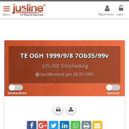
Menü
DROPDOWN: GEWÄHLTER WERT IST ALLE
ALLE
öffnen/schließen
Registrieren
Login
Menü
TE OGH 1999/9/8 7Ob35/99v
JUSLINE Entscheidung
Veröffentlicht am 08.09.1999
beobachten
merken