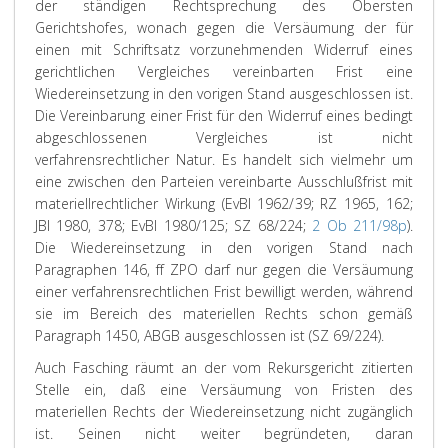
der ständigen Rechtsprechung des Obersten
Gerichtshofes, wonach gegen die Versäumung der für
einen mit Schriftsatz vorzunehmenden Widerruf eines
gerichtlichen Vergleiches vereinbarten Frist eine
Wiedereinsetzung in den vorigen Stand ausgeschlossen ist.
Die Vereinbarung einer Frist für den Widerruf eines bedingt
abgeschlossenen Vergleiches ist nicht
verfahrensrechtlicher Natur. Es handelt sich vielmehr um
eine zwischen den Parteien vereinbarte Ausschlußfrist mit
materiellrechtlicher Wirkung (EvBl 1962/39; RZ 1965, 162;
JBl 1980, 378; EvBl 1980/125; SZ 68/224;
2 Ob 211/98p
).
Die Wiedereinsetzung in den vorigen Stand nach
Paragraphen 146, ff ZPO darf nur gegen die Versäumung
einer verfahrensrechtlichen Frist bewilligt werden, während
sie im Bereich des materiellen Rechts schon gemäß
Paragraph 1450, ABGB ausgeschlossen ist (SZ 69/224).
Auch Fasching räumt an der vom Rekursgericht zitierten
Stelle ein, daß eine Versäumung von Fristen des
materiellen Rechts der Wiedereinsetzung nicht zugänglich
ist. Seinen nicht weiter begründeten, daran