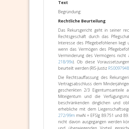
Text
Begründung:
Rechtliche Beurteilung
Das Rekursgericht geht in seiner re
Rechtsgeschäft durch das Pflegscha
Interesse des Pflegebefohlenen liegt
wenn das Vermögen des Pflegebefohl
Verminderung des Vermögens nicht a
218/99v
). Ob diese Voraussetzunge
beurteilt werden (RIS-Justiz
RS0097948
Die Rechtsauffassung des Rekursger
Vertragsabschluss dem Minderjährigen
geschenkten 2/3 Eigentumsanteile a
Miteigentum und die Verfügungsmac
beschränkenden dinglichen und ob
erhebliche mit dem Liegenschaftsei
272/99m
mwN = EFSlg 89.751 und 89.75
nicht davon ausgegangen werden kön
und überwiegenden Vorteil gereich