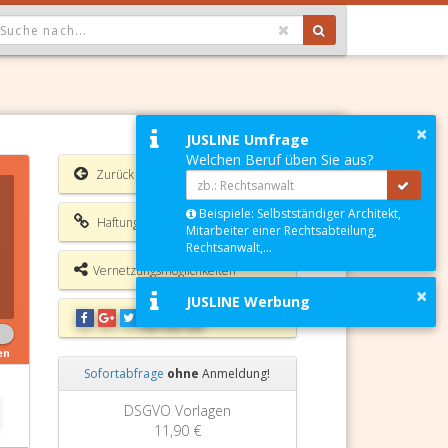
OPDOWN: GEWÄHLTER WERT IST ALLE
×
JUSLINE Umfrage
Welchen Beruf üben Sie aus?
Zurück
Beispiele: Selbstständiger Architekt,
Haftungsausschluss
Mitarbeiter einer Rechtsabteilung,
Rechtsanwalt,...
Vernetzungsmöglichkeiten
×
JUSLINE Werbung
en
Sofortabfrage
ohne
Anmeldung!
Zurück
Weiter
DSGVO Vorlagen
11,90 €