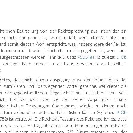
chtlichen Beurteilung von der Rechtsprechung aus, nach der ein
ftsgericht nur genehmigt werden darf, wenn der Abschluss im
 und somit dessen Wohl entspricht, was insbesondere der Fall ist,
enen vermehrt wird, jedoch dann nicht gegeben ist, wenn eine
usgeschlossen werden kann (RIS-Justiz
RS0048176
; zuletzt
2 Ob
n vorliegen kann immer nur an Hand des konkreten Einzelfalls
).
ichtes, dass nicht davon ausgegangen werden könne, dass der
 zum klaren und überwiegenden Vorteil gereiche, weil dieser die
n der gegenständlichen Liegenschaft nur mit erheblichen, sein
ht hierüber weit über die Zeit seiner Volljährigkeit hinaus
ligatorischen Belastungen übernehmen würde, zu denen noch
gentum verbundene wirtschaftliche Risken kämen (vgl dazu
9 Ob
2) ist vertretbar.
Die Rechtsauffassung des Rekursgerichtes, dass
ne, dass der Vertragsabschluss dem Minderjährigen zum klaren
e, weil dieser die geschenkten 2/3 Eigentumsanteile an der