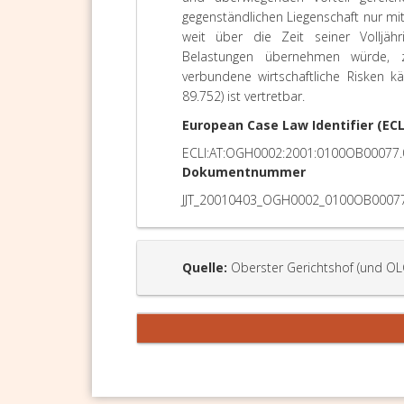
gegenständlichen Liegenschaft nur mi
weit über die Zeit seiner Volljähr
Belastungen übernehmen würde, 
verbundene wirtschaftliche Risken 
89.752) ist vertretbar.
European Case Law Identifier (ECL
ECLI:AT:OGH0002:2001:0100OB00077.
Dokumentnummer
JJT_20010403_OGH0002_0100OB0007
Quelle:
Oberster Gerichtshof (und OL