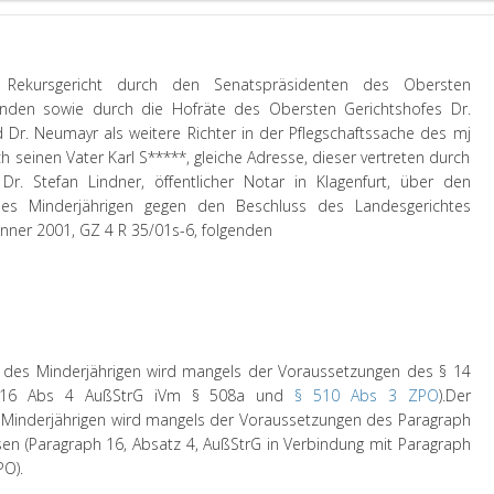
 Rekursgericht durch den Senatspräsidenten des Obersten
zenden sowie durch die Hofräte des Obersten Gerichtshofes Dr.
nd Dr. Neumayr als weitere Richter in der Pflegschaftssache des mj
h seinen Vater Karl S*****, gleiche Adresse, dieser vertreten durch
Dr. Stefan Lindner, öffentlicher Notar in Klagenfurt, über den
 des Minderjährigen gegen den Beschluss des Landesgerichtes
Jänner 2001, GZ 4 R 35/01s-6, folgenden
s des Minderjährigen wird mangels der Voraussetzungen des § 14
§ 16 Abs 4 AußStrG iVm § 508a und
§ 510 Abs 3 ZPO
).
Der
s Minderjährigen wird mangels der Voraussetzungen des Paragraph
sen (Paragraph 16, Absatz 4, AußStrG in Verbindung mit Paragraph
PO).