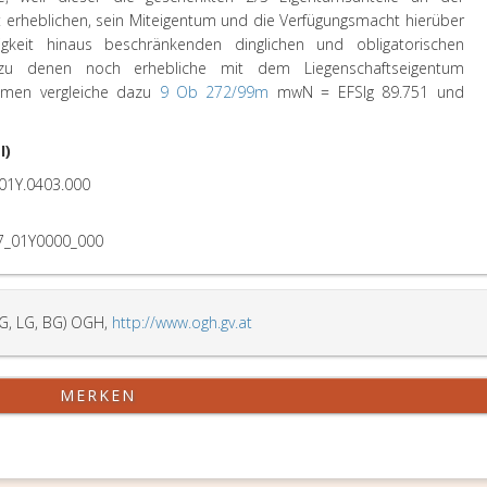
t erheblichen, sein Miteigentum und die Verfügungsmacht hierüber
igkeit hinaus beschränkenden dinglichen und obligatorischen
zu denen noch erhebliche mit dem Liegenschaftseigentum
kämen vergleiche dazu
9 Ob 272/99m
mwN = EFSlg 89.751 und
I)
01Y.0403.000
7_01Y0000_000
G, LG, BG) OGH,
http://www.ogh.gv.at
MERKEN