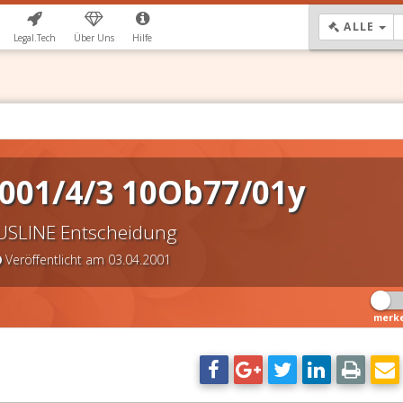
DR
ALLE
Legal.Tech
Über Uns
Hilfe
001/4/3 10Ob77/01y
USLINE Entscheidung
Veröffentlicht am 03.04.2001
merk