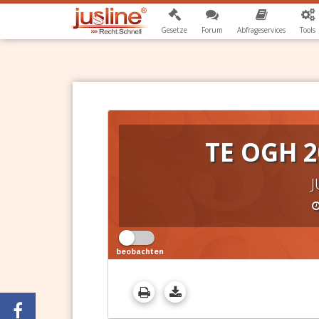
Gesetze
Forum
Abfrageservices
Tools
TE OGH 2
J
beobachten