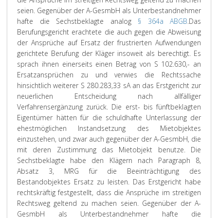
seien. Gegenüber der A-GesmbH als Unterbestandnehmer
hafte die Sechstbeklagte analog
§ 364a ABGB
.
Das
Berufungsgericht erachtete die auch gegen die Abweisung
der Ansprüche auf Ersatz der frustrierten Aufwendungen
gerichtete Berufung der Kläger insoweit als berechtigt. Es
sprach ihnen einerseits einen Betrag von S 102.630,- an
Ersatzansprüchen zu und verwies die Rechtssache
hinsichtlich weiterer S 280.283,33 sA an das Erstgericht zur
neuerlichen Entscheidung nach allfälliger
Verfahrensergänzung zurück. Die erst- bis fünftbeklagten
Eigentümer hätten für die schuldhafte Unterlassung der
ehestmöglichen Instandsetzung des Mietobjektes
einzustehen, und zwar auch gegenüber der A-GesmbH, die
mit deren Zustimmung das Mietobjekt benutze. Die
Sechstbeklagte habe den Klägern nach Paragraph 8,
Absatz 3, MRG für die Beeinträchtigung des
Bestandobjektes Ersatz zu leisten. Das Erstgericht habe
rechtskräftig festgestellt, dass die Ansprüche im streitigen
Rechtsweg geltend zu machen seien. Gegenüber der A-
GesmbH als Unterbestandnehmer hafte die