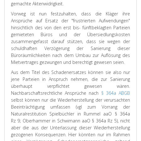
gemachte Aktenwidrigkeit.
Vorweg ist nun festzuhalten, dass die Kläger ihre
Ansprüche auf Ersatz der "frustrierten Aufwendungen"
hinsichtlich des von den erst bis- fünftbeklagten Parteien
gemieteten Büros und der Übersiedlungskosten
zusammengefasst darauf stützen, dass sie wegen der
schuldhaften Verzögerung der Sanierung dieser
Büroräumlichkeiten nach dem Umbau zur Auflösung des
Mietvertrages gezwungen und berechtigt gewesen seien.
Aus dem Titel des Schadenersatzes können sie also nur
jene Parteien in Anspruch nehmen, die zur Sanierung
überhaupt verpflichtet gewesen wären.
Nachbarschaftsrechtliche Ansprüche nach
§ 364a ABGB
selbst können nur die Wiederherstellung der verursachten
Beeinträchtigung umfassen (vgl zum Vorrang der
Naturalrestitution Spielbüchler in Rummel aaO § 364a
Rz 9; Oberhammer in Schwimann aaO § 364a Rz 5), nicht
aber die aus der Unterlassung dieser Wiederherstellung
gezogenen Konsequenzen. Hier könnten nur im Rahmen