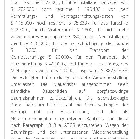
noch restliche S 2.400,-, für ihre Installationsarbeiten von
S 272.000,- noch restliche S 190.400,-, von den
Vermittlungs- und Vertragserrichtungskosten von
S 115.000,- noch restliche S 95.833,-, für das Türschild
S 2.700,-, für die Visitenkarten S 1.800,-, für nicht mehr
verwendbares Briefpapier S 3.780,-, für die Neuinstallation
der EDV S 8.000,-, für die Benachrichtigung der Kunde
S 8.000,-, für den Transport der
Computeranlage S 20.000,-, für den Transport der
Büroeinrichtung S 40.000,-, und für die Rückführung des
Mietobjektes weitere S 10.000,-, insgesamt S 382.913,33.
Die Beklagten hätten die geschuldete Wiederherstellung
unterlassen. Die Mauerrisse ausgenommen seien
sämtliche Bauschäden auf sorgfaltswidrige
Baumaßnahmen zurückzuführen. Die sechstbeklagte
Partei habe im Hinblick auf die Schutzwirkungen der
Verträge mit der Hausinhabung und der als
Nebenintervenientin eingetretenen Baufirma für diese
nach Paragraph 1313 a, ABGB einzustehen. Wegen der
Baumängel und der unterlassenen Wiederherstellung
seien die Ansprüche auch aus den nachbarrechtlichen