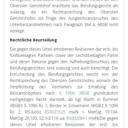
Obersten Gerichtshof erachtete das Berufungsgericht als
zulässig, da ein Rechtsprechung des Obersten
Gerichtshofes zur Frage des Ausgleichsanspruches des
Unterbestandnehmers nach Paragraph 364 a, ABGB nicht
vorliege.
Rechtliche Beurteilung
Die gegen dieses Urteil erhobenen
Revisionen
der erst- bis
fünftbeklagten Parteien sowie der sechstbeklagten Partei
und
deren
Rekurse gegen den Aufhebungsbeschluss des
Berufungsgerichtes sind zulässig und auch berechtigt. Die
Entscheidung des Berufungsgerichtes weicht von der
Rechtsprechung des Obersten Gerichtshofes, wonach die
Verpflichtung des Vermieters zur Erhaltung des
Bestandobjektes nach
§ 1096 ABGB
grundsätzlich
nachgiebiges Recht darstellt, ab (vgl Würth in Rummel
ABGB3 § 1096 Rz 1; Binder in Schwimann ABGB2 § 1096
Rz 2; RIS-Justiz
RS0021525
mwN = MietSlg 19.104,
MietSlg 26.100, SZ 53/116 ua;
RS0020841
mwN).
Die gegen
dieses Urteil erhobenen Revisionen der erst- bis