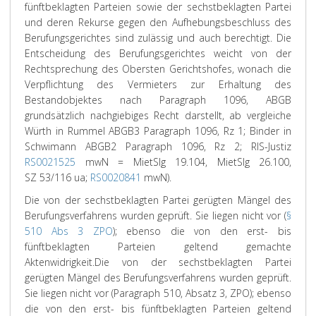
fünftbeklagten Parteien sowie der sechstbeklagten Partei
und deren Rekurse gegen den Aufhebungsbeschluss des
Berufungsgerichtes sind zulässig und auch berechtigt. Die
Entscheidung des Berufungsgerichtes weicht von der
Rechtsprechung des Obersten Gerichtshofes, wonach die
Verpflichtung des Vermieters zur Erhaltung des
Bestandobjektes nach Paragraph 1096, ABGB
grundsätzlich nachgiebiges Recht darstellt, ab vergleiche
Würth in Rummel ABGB3 Paragraph 1096, Rz 1; Binder in
Schwimann ABGB2 Paragraph 1096, Rz 2; RIS-Justiz
RS0021525
mwN = MietSlg 19.104, MietSlg 26.100,
SZ 53/116 ua;
RS0020841
mwN).
Die von der sechstbeklagten Partei gerügten Mängel des
Berufungsverfahrens wurden geprüft. Sie liegen nicht vor (
§
510 Abs 3 ZPO
); ebenso die von den erst- bis
fünftbeklagten Parteien geltend gemachte
Aktenwidrigkeit.
Die von der sechstbeklagten Partei
gerügten Mängel des Berufungsverfahrens wurden geprüft.
Sie liegen nicht vor (Paragraph 510, Absatz 3, ZPO); ebenso
die von den erst- bis fünftbeklagten Parteien geltend