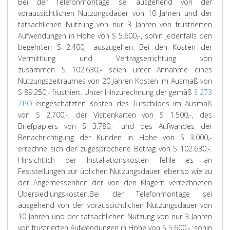
Bei der Telefonmontage sei ausgehend von der
voraussichtlichen Nutzungsdauer von 10 Jahren und der
tatsächlichen Nutzung von nur 3 Jahren von frustrierten
Aufwendungen in Höhe von S 5.600,-, sohin jedenfalls den
begehrten S 2.400,- auszugehen. Bei den Kosten der
Vermittlung und Vertragserrichtung von
zusammen S 102.630,- seien unter Annahme eines
Nutzungszeitraumes von 20 Jahren Kosten im Ausmaß von
S 89.250,- frustriert. Unter Hinzurechnung der gemäß
§ 273
ZPO
eingeschätzten Kosten des Türschildes im Ausmaß
von S 2.700,-, der Visitenkarten von S 1.500,-, des
Briefpapiers von S 3.780,- und des Aufwandes der
Benachrichtigung der Kunden in Höhe von S 3.000,-
errechne sich der zugesprochene Betrag von S 102.630,-.
Hinsichtlich der Installationskosten fehle es an
Feststellungen zur üblichen Nutzungsdauer, ebenso wie zu
der Angemessenheit der von den Klägern verrechneten
Übersiedlungskosten.
Bei der Telefonmontage sei
ausgehend von der voraussichtlichen Nutzungsdauer von
10 Jahren und der tatsächlichen Nutzung von nur 3 Jahren
von frustrierten Aufwendungen in Höhe von S 5.600,-, sohin