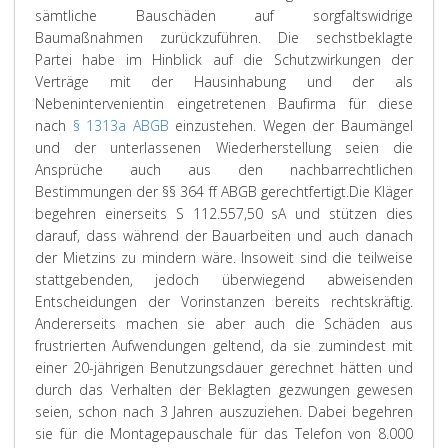
sämtliche Bauschäden auf sorgfaltswidrige
Baumaßnahmen zurückzuführen. Die sechstbeklagte
Partei habe im Hinblick auf die Schutzwirkungen der
Verträge mit der Hausinhabung und der als
Nebenintervenientin eingetretenen Baufirma für diese
nach
§ 1313a ABGB
einzustehen. Wegen der Baumängel
und der unterlassenen Wiederherstellung seien die
Ansprüche auch aus den nachbarrechtlichen
Bestimmungen der §§ 364 ff ABGB gerechtfertigt.
Die Kläger
begehren einerseits S 112.557,50 sA und stützen dies
darauf, dass während der Bauarbeiten und auch danach
der Mietzins zu mindern wäre. Insoweit sind die teilweise
stattgebenden, jedoch überwiegend abweisenden
Entscheidungen der Vorinstanzen bereits rechtskräftig.
Andererseits machen sie aber auch die Schäden aus
frustrierten Aufwendungen geltend, da sie zumindest mit
einer 20-jährigen Benutzungsdauer gerechnet hätten und
durch das Verhalten der Beklagten gezwungen gewesen
seien, schon nach 3 Jahren auszuziehen. Dabei begehren
sie für die Montagepauschale für das Telefon von 8.000