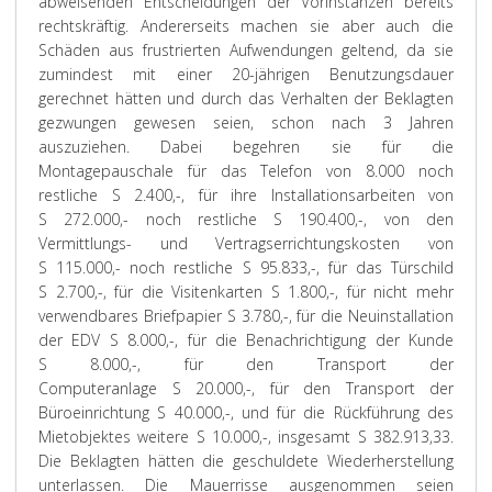
abweisenden Entscheidungen der Vorinstanzen bereits
rechtskräftig. Andererseits machen sie aber auch die
Schäden aus frustrierten Aufwendungen geltend, da sie
zumindest mit einer 20-jährigen Benutzungsdauer
gerechnet hätten und durch das Verhalten der Beklagten
gezwungen gewesen seien, schon nach 3 Jahren
auszuziehen. Dabei begehren sie für die
Montagepauschale für das Telefon von 8.000 noch
restliche S 2.400,-, für ihre Installationsarbeiten von
S 272.000,- noch restliche S 190.400,-, von den
Vermittlungs- und Vertragserrichtungskosten von
S 115.000,- noch restliche S 95.833,-, für das Türschild
S 2.700,-, für die Visitenkarten S 1.800,-, für nicht mehr
verwendbares Briefpapier S 3.780,-, für die Neuinstallation
der EDV S 8.000,-, für die Benachrichtigung der Kunde
S 8.000,-, für den Transport der
Computeranlage S 20.000,-, für den Transport der
Büroeinrichtung S 40.000,-, und für die Rückführung des
Mietobjektes weitere S 10.000,-, insgesamt S 382.913,33.
Die Beklagten hätten die geschuldete Wiederherstellung
unterlassen. Die Mauerrisse ausgenommen seien