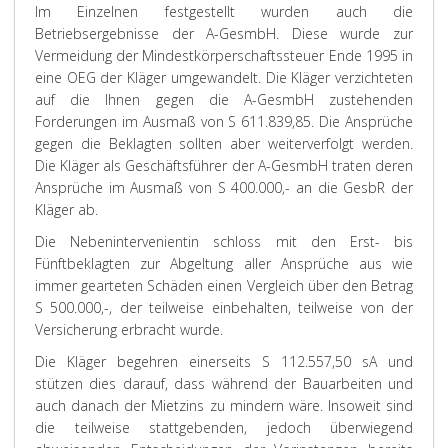
Im Einzelnen festgestellt wurden auch die
Betriebsergebnisse der A-GesmbH. Diese wurde zur
Vermeidung der Mindestkörperschaftssteuer Ende 1995 in
eine OEG der Kläger umgewandelt. Die Kläger verzichteten
auf die Ihnen gegen die A-GesmbH zustehenden
Forderungen im Ausmaß von S 611.839,85. Die Ansprüche
gegen die Beklagten sollten aber weiterverfolgt werden.
Die Kläger als Geschäftsführer der A-GesmbH traten deren
Ansprüche im Ausmaß von S 400.000,- an die GesbR der
Kläger ab.
Die Nebenintervenientin schloss mit den Erst- bis
Fünftbeklagten zur Abgeltung aller Ansprüche aus wie
immer gearteten Schäden einen Vergleich über den Betrag
S 500.000,-, der teilweise einbehalten, teilweise von der
Versicherung erbracht wurde.
Die
Kläger
begehren einerseits S 112.557,50 sA und
stützen dies darauf, dass während der Bauarbeiten und
auch danach der Mietzins zu mindern wäre. Insoweit sind
die teilweise stattgebenden, jedoch überwiegend