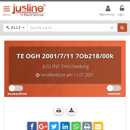
Menü
öffnen/schließen
Registrieren
Login
Menü
DROPDOWN: GEWÄHLTER WERT IST ALLE
ALLE
TE OGH 2001/7/11 7Ob218/00k
JUSLINE Entscheidung
Veröffentlicht am 11.07.2001
beobachten
merken