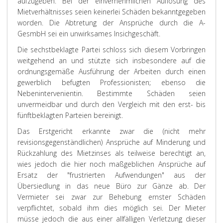
aufzugeben. Bei der einvernehmlichen Auflösung des
Mietverhältnisses seien keinerlei Schäden bekanntgegeben
worden. Die Abtretung der Ansprüche durch die A-
GesmbH sei ein unwirksames Insichgeschäft.
Die sechstbeklagte Partei schloss sich diesem Vorbringen
weitgehend an und stützte sich insbesondere auf die
ordnungsgemäße Ausführung der Arbeiten durch einen
gewerblich befugten Professionisten; ebenso die
Nebenintervenientin. Bestimmte Schäden seien
unvermeidbar und durch den Vergleich mit den erst- bis
fünftbeklagten Parteien bereinigt.
Das
Erstgericht
erkannte zwar die (nicht mehr
revisionsgegenständlichen) Ansprüche auf Minderung und
Rückzahlung des Mietzinses als teilweise berechtigt an,
wies jedoch die hier noch maßgeblichen Ansprüche auf
Ersatz der "frustrierten Aufwendungen" aus der
Übersiedlung in das neue Büro zur Gänze ab. Der
Vermieter sei zwar zur Behebung ernster Schäden
verpflichtet, sobald ihm dies möglich sei. Der Mieter
müsse jedoch die aus einer allfälligen Verletzung dieser