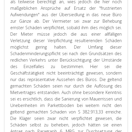
als teilweise berechtigt an, wies jedoch die hier noch
maßgeblichen Ansprüche auf Ersatz der "frustrierten
Aufwendungen" aus der Übersiedlung in das neue Büro
zur Gänze ab. Der Vermieter sei zwar zur Behebung
ernster Schäden verpflichtet, sobald ihm dies möglich sei.
Der Mieter müsse jedoch die aus einer allfälligen
Verletzung dieser Verpflichtung resultierenden Schäden
möglichst gering halten. Der Umfang dieser
Schadenminderungspflicht sei nach den Grundsätzen des
redlichen Verkehrs unter Berücksichtigung der Umstände
des Einzelfalles zu bestimmen. Hier sei die
Geschäftstätigkeit nicht beeinträchtigt gewesen, sondern
nur das repräsentative Aussehen des Büros. Die geltend
gemachten Schäden seien nur durch die Auflösung des
Mietvertrages entstanden. Auch ohne besondere Kenntnis
sei es ersichtlich, dass die Sanierung von Mauerrissen und
Unebenheiten im Parkettboden bei weitem nicht den
geltend gemachten Schaden von S 382.913,33 erreiche.
Die Kläger seien zwar nicht verpflichtet gewesen, die
Schäden selbst zu beheben, jedoch hätten sie einen
Antrag nach Paragraph 6, MRG zur Durchsetzung der