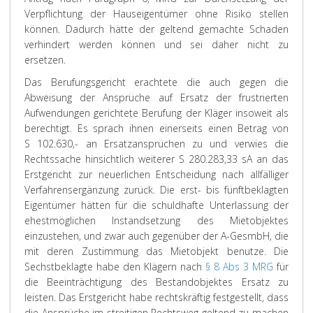
Verpflichtung der Hauseigentümer ohne Risiko stellen
können. Dadurch hätte der geltend gemachte Schaden
verhindert werden können und sei daher nicht zu
ersetzen.
Das
Berufungsgericht
erachtete die auch gegen die
Abweisung der Ansprüche auf Ersatz der frustrierten
Aufwendungen gerichtete Berufung der Kläger insoweit als
berechtigt. Es sprach ihnen einerseits einen Betrag von
S 102.630,- an Ersatzansprüchen zu und verwies die
Rechtssache hinsichtlich weiterer S 280.283,33 sA an das
Erstgericht zur neuerlichen Entscheidung nach allfälliger
Verfahrensergänzung zurück. Die erst- bis fünftbeklagten
Eigentümer hätten für die schuldhafte Unterlassung der
ehestmöglichen Instandsetzung des Mietobjektes
einzustehen, und zwar auch gegenüber der A-GesmbH, die
mit deren Zustimmung das Mietobjekt benutze. Die
Sechstbeklagte habe den Klägern nach
§ 8 Abs 3 MRG
für
die Beeinträchtigung des Bestandobjektes Ersatz zu
leisten. Das Erstgericht habe rechtskräftig festgestellt, dass
die Ansprüche im streitigen Rechtsweg geltend zu machen