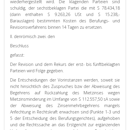
wiederhergestellt wird. Die klagenden Parteien sind
schuldig, der sechstbeklagen Partei die mit S 78.434,18
(darin enthalten S 9.263,26 USt und S 15.238,-
Barauslagen) bestimmten Kosten des Berufungs- und
Revisionsverfahrens binnen 14 Tagen zu ersetzen.
II. den
römisch zwei. den
Beschluss
gefasst:
Der Revision und dem Rekurs der erst- bis fünftbeklagten
Parteien wird Folge gegeben.
Die Entscheidungen der Vorinstanzen werden, soweit sie
nicht hinsichtlich des Zuspruches bzw der Abweisung des
Begehrens auf Rückzahlung des Mietzinses wegen
Mietzinsminderung im Umfange von S 112.557,50 sA sowie
der Abweisung des Zinsenmehrbegehrens mangels
Anfechtung in Rechtskraft erwachsen sind (Punkte 1-3 und
5 der Entscheidung des Berufungsgerichtes), aufgehoben
und die Rechtssache an das Erstgericht zur ergänzenden