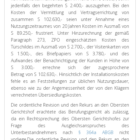
jedenfalls den begehrten S 2.400,- auszugehen. Bei den
Kosten der Vermittlung und Vertragserrichtung von
zusammen S 102.630,- seien unter Annahme eines
Nutzungszeitraumes von 20 Jahren Kosten im Ausmaß von
S 89.250,- frustriert. Unter Hinzurechnung der gemäß
Paragraph 273, ZPO eingeschätzten Kosten des
Türschildes im Ausmaß von S 2.700,-, der Visitenkarten von
S 1.500,-, des Briefpapiers von S 3.780,- und des
Aufwandes der Benachrichtigung der Kunden in Höhe von
S 3.000,- errechne sich der zugesprochene
Betrag von S 102.630,-. Hinsichtlich der Installationskosten
fehle es an Feststellungen zur üblichen Nutzungsdauer,
ebenso wie zu der Angemessenheit der von den Klägern
verrechneten Übersiedlungskosten.
Die ordentliche Revision und den Rekurs an den Obersten
Gerichtshof erachtete das Berufungsgericht als zulässig,
da ein Rechtsprechung des Obersten Gerichtshofes zur
Frage des Ausgleichsanspruches des
Unterbestandnehmers nach
§ 364a ABGB
nicht
vorliege.
Die ordentliche Revision und den Rekurs an den