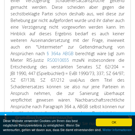
einer Verzögerung Schadenersatzansprüche geltend
gemacht werden. Diese scheiden aber gegen die
sechstbeklagte Partei schon deshalb aus, weil diese zur
Behebung gar nicht aufgefordert wurde und ihr daher auch
eine Verzögerung nicht vorgeworfen werden kann. Im
Hinblick auf dieses Ergebnis bedarf es auch keiner
weiteren Auseinandersetzung mit der Frage, inwieweit
auch ein "Untermieter" zur Geltendmachung von
Ansprüchen nach
§ 364a ABGB
berechtigt wäre (vgl zum
Mieter RIS-Justiz
RS0010655
mzwN insbesondere die
Entscheidung des verstärkten Senates SZ 62/204 =
JBl 1990, 447 ((Spielbüchler)) = EvBl 1990/73, 337; SZ 64/97;
SZ 67/138; SZ 67/212 uva).
Aus dem Titel des
Schadenersatzes können sie also nur jene Parteien in
Anspruch nehmen, die zur Sanierung überhaupt
verpflichtet gewesen wären. Nachbarschaftsrechtliche
Ansprüche nach Paragraph 364 a, ABGB selbst können nur
die Wiederherstellung der verursachten Beeinträchtigung
×
Grundbuchnummernsuche
umfassen vergleiche zum Vorrang der Naturalrestitution
Diese Website verwendet Cookies um Ihnen das best
OK
Mit diesem neuen Tool können Sie nun
möglichste Benutzererlebnis zu ermöglichen. Wenn Sie
Spielbüchler in Rummel aaO Paragraph 364 a, Rz 9;
Grundbuchnummern zu Ihrer Adresse finden.
weitersurfen, gehen wir davon aus, dass Sie damit einverstanden sind.
Weiter Informationen
Oberhammer in Schwimann aaO Paragraph 364 a, Rz 5),