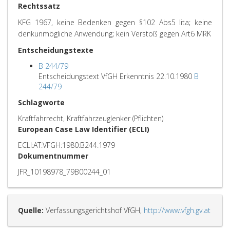
Rechtssatz
KFG 1967, keine Bedenken gegen §102 Abs5 lita; keine
denkunmögliche Anwendung; kein Verstoß gegen Art6 MRK
Entscheidungstexte
B 244/79
Entscheidungstext VfGH Erkenntnis 22.10.1980
B
244/79
Schlagworte
Kraftfahrrecht, Kraftfahrzeuglenker (Pflichten)
European Case Law Identifier (ECLI)
ECLI:AT:VFGH:1980:B244.1979
Dokumentnummer
JFR_10198978_79B00244_01
Quelle:
Verfassungsgerichtshof VfGH,
http://www.vfgh.gv.at