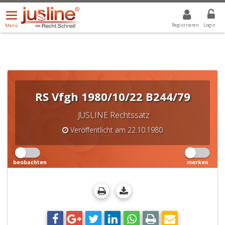
Menü
DROPDOWN: GEWÄHLTER WERT IST ALLE
ALLE
öffnen/schließen
Registrieren
Login
Menü
RS Vfgh 1980/10/22 B244/79
JUSLINE Rechtssatz
Veröffentlicht am 22.10.1980
beobachten
merken